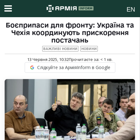
EN
Боєприпаси для фронту: Україна та
Чехія координують прискорення
постачань
ВАЖЛИВІ НОВИНИ
НОВИНИ
13 Червня 2025, 10:32
Прочитаєте за:
< 1
хв.
Слідкуйте за АрміяInform в Google