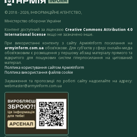
© 2018 - 2026, ІНФОРМАЦІЙНЕ АГЕНТСТВО,
Міністерство оборони України
Контент доступний за ліцензією
Creative Commons Attribution 4.0
International license
якщо не зазначено інше.
При використанні контенту з сайту АрміяInform посилання на
armyinform.com.ua
обов’язкове. Для суб’єктів у сфері онлайн-медіа
обов’язковим є розміщення у першому абзаці матеріалу прямого та
відкритого для пошукових систем гіперпосилання на цитований
матеріал.
Політика користування сайтом АрміяInform
Політика використання файлів cookie
Зауваження та пропозиції по роботі сайту надсилайте на адресу:
webmaster@armyinform.com.ua