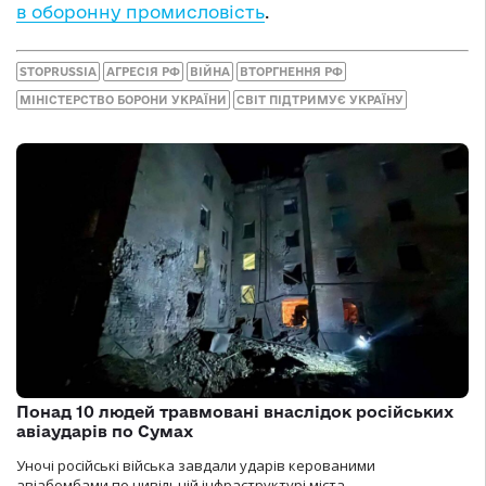
в оборонну промисловість
.
STOPRUSSIA
АГРЕСІЯ РФ
ВІЙНА
ВТОРГНЕННЯ РФ
МІНІСТЕРСТВО БОРОНИ УКРАЇНИ
СВІТ ПІДТРИМУЄ УКРАЇНУ
Понад 10 людей травмовані внаслідок російських
авіаударів по Сумах
Уночі російські війська завдали ударів керованими
авіабомбами по цивільній інфраструктурі міста.