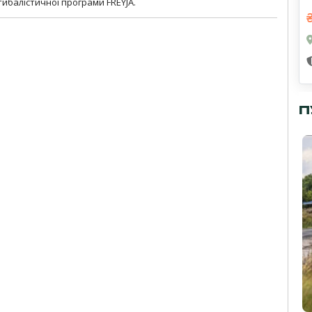
ибалістичної програми FREYJA.
П