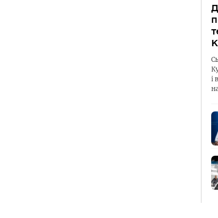
Д
п
т
К
С
К
і 
н