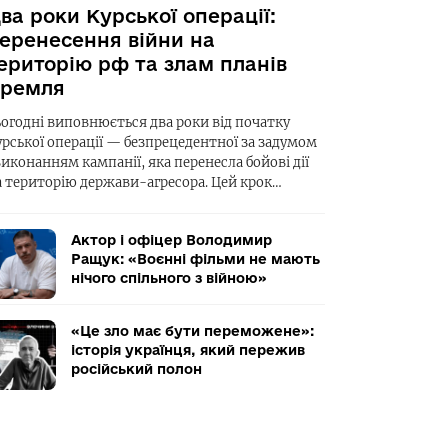
ва роки Курської операції:
еренесення війни на
ериторію рф та злам планів
ремля
ьогодні виповнюється два роки від початку
урської операції — безпрецедентної за задумом
виконанням кампанії, яка перенесла бойові дії
а територію держави-агресора. Цей крок…
Актор і офіцер Володимир
Ращук: «Воєнні фільми не мають
нічого спільного з війною»
«Це зло має бути переможене»:
історія українця, який пережив
російський полон