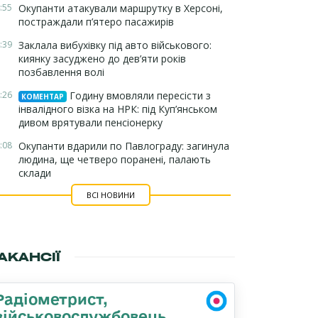
:55
Окупанти атакували маршрутку в Херсоні,
постраждали п’ятеро пасажирів
:39
Заклала вибухівку під авто військового:
киянку засуджено до дев’яти років
позбавлення волі
:26
Годину вмовляли пересісти з
КОМЕНТАР
інвалідного візка на НРК: під Куп’янськом
дивом врятували пенсіонерку
:08
Окупанти вдарили по Павлограду: загинула
людина, ще четверо поранені, палають
склади
ВСІ НОВИНИ
АКАНСІЇ
Радіометрист,
військовослужбовець