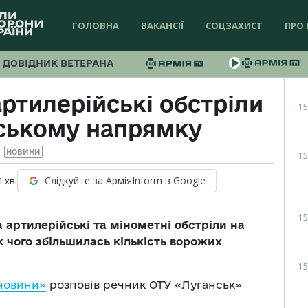
ГОЛОВНА
ВАКАНСІЇ
СОЦЗАХИСТ
ПРО 
ДОВІДНИК ВЕТЕРАНА
ртилерійські обстріли
15
ському напрямку
НОВИНИ
15
Слідкуйте за АрміяInform в Google
1
хв.
15
 артилерійські та мінометні обстріли на
 чого збільшилась кількість ворожих
15
новини»
розповів речник ОТУ «Луганськ»