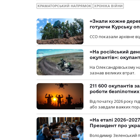
КРАМАТОРСЬКИЙ НАПРЯМОК
ХРОНІКА ВІЙНИ
«Знали кожне дерев
готуючи Курську о
ССО показали архівне від
«На російський ден
окупантів»: окупан
На Олександрівському на
зазнав великих втрат.
211 600 окупантів з
роботи безпілотних
Від початку 2026 року п
або завдали важких пора
«На етапі 2026–2027
Президент про укра
Володимир Зеленський пр