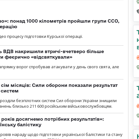
о»: понад 1000 кілометрів пройшли групи ССО,
перацію
ео процесу підготовки Курської операції.
ь ВДВ накришили втричі-вчетверо більше
ти феєрично «відсвяткували»
прямку ворог спробував атакувати у день свого свята, але
а сім місяців: Сили оборони показали результат
 систем
ідрозділи безпілотних систем Сил оборони України знищили
нень близько 211 600 російським військовослужбовцям.
 років досягнемо потрібних результатів»:
їнську балістику
овів нараду щодо підготовки української балістики та стану