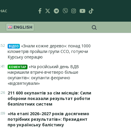
НАС
ENGLISH
:52
«Знали кожне дерево»: понад 1000
ВІДЕО
кілометрів пройшли групи ССО, готуючи
Курську операцію
:41
«На російський день ВДВ
КОМЕНТАР
накришили втричі-вчетверо більше
окупантів»: окупанти феєрично
«відсвяткували»
:26
211 600 окупантів за сім місяців: Сили
оборони показали результат роботи
безпілотних систем
:09
«На етапі 2026–2027 років досягнемо
потрібних результатів»: Президент
про українську балістику