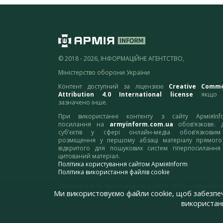
© 2018 - 2026, ІНФОРМАЦІЙНЕ АГЕНТСТВО,
Міністерство оборони України
Контент доступний за ліцензією
Creative Comm
Attribution 4.0 International license
якщо 
зазначено інше.
При використанні контенту з сайту АрміяInf
посилання на
armyinform.com.ua
обов’язкове. 
суб’єктів у сфері онлайн-медіа обов’язкови
розміщення у першому абзаці матеріалу прямого
відкритого для пошукових систем гіперпосилання
цитований матеріал.
Політика користування сайтом АрміяInform
Політика використання файлів cookie
Зауваження та пропозиції по роботі сайту надсилайте
Ми використовуємо файли cookie, щоб забезпе
адресу:
webmaster@armyinform.com.ua
використанн