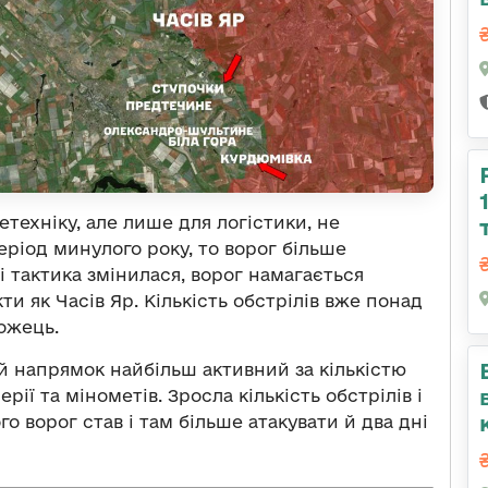
техніку, але лише для логістики, не
еріод минулого року, то ворог більше
і тактика змінилася, ворог намагається
и як Часів Яр. Кількість обстрілів вже понад
ожець.
й напрямок найбільш активний за кількістю
ії та мінометів. Зросла кількість обстрілів і
о ворог став і там більше атакувати й два дні