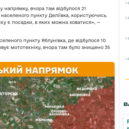
14
 напрямку, вчора там відбулося 21
 населеного пункту Деліївка, користуючись
14
у є посадки, в яких можна ховатися», —
14
селеного пункту Яблунівка, де відбулося 10
овує мототехніку, вчора там було знищено 35
14
В