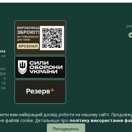
pr
ons
не
orm
Для
м є
 та
 на
 на
чити вам найкращий досвід роботи на нашому сайті. Продовжу
я файлів cookie. Детальніше про
політику використання фай
Погоджуюсь