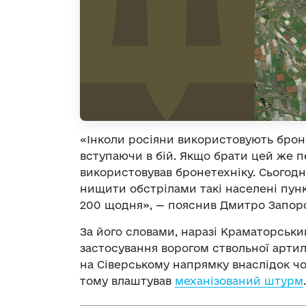
«Інколи росіяни використовують броне
вступаючи в бій. Якщо брати цей же п
використовував бронетехніку. Сьогодн
нищити обстрілами такі населені пункт
200 щодня», — пояснив Дмитро Запор
За його словами, наразі Краматорськи
застосування ворогом ствольної артилер
на Сіверському напрямку внаслідок чог
тому влаштував
механізований штурм
.