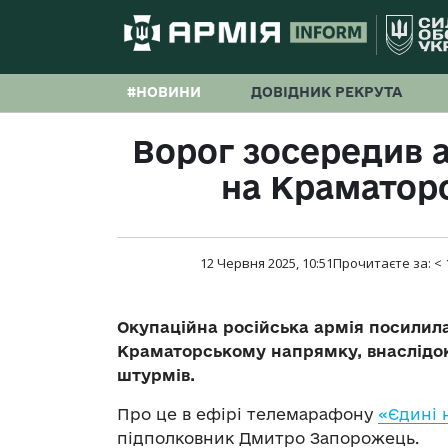
#НОВИНИ
ДОВІДНИК РЕКРУТА
Ворог зосередив а
на Краматор
12 Червня 2025, 10:51
Прочитаєте за:
< 
Окупаційна російська армія посилила
Краматорському напрямку, внаслідок
штурмів.
Про це в ефірі телемарафону
«Єдині 
підполковник Дмитро Запорожець.