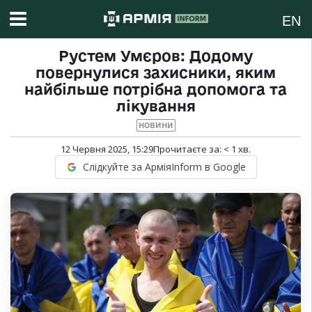
EN
Рустем Умєров: Додому
повернулися захисники, яким
найбільше потрібна допомога та
лікування
НОВИНИ
12 Червня 2025, 15:29
Прочитаєте за:
< 1
хв.
Слідкуйте за АрміяInform в Google