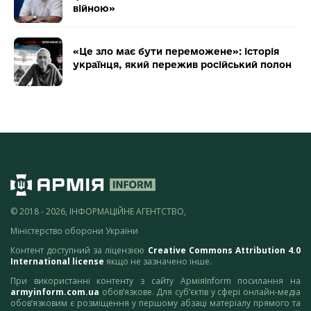
війною»
«Це зло має бути переможене»: історія
українця, який пережив російський полон
© 2018 - 2026, ІНФОРМАЦІЙНЕ АГЕНТСТВО,
Міністерство оборони України
Контент доступний за ліцензією
Creative Commons Attribution 4.0
International license
якщо не зазначено інше.
При використанні контенту з сайту АрміяInform посилання на
armyinform.com.ua
обов’язкове. Для суб’єктів у сфері онлайн-медіа
обов’язковим є розміщення у першому абзаці матеріалу прямого та