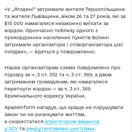
«У „Ягодині“ затримали жителя Тернопільщини
та жителя Львівщини, віком 26 та 27 років, які за
$15 000 намагалися незаконно виїхати за
кордон. Одночасно поблизу одного з
прикордонних населених пунктів Волині
затримали організатора і співорганізатора цієї
поїздки», — йдеться у повідомленні.
Наразі організаторам схеми повідомлено про
підозру за ч. 3 ст. 332 та ч. 3 ст. 369, а двом
затриманим громадянам, які намагалися
перетнути кордон — за ч. 3 ст. 369
Кримінального кодексу України.
АрміяInform нагадує, що краще не порушувати
закон чи не ризикувати життям,
а скористатися
агрегатором вакансій
у ЗСУ
та
рекрутинговими центрами
.