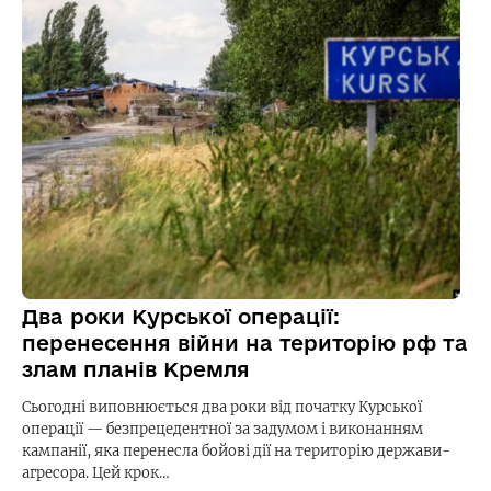
Два роки Курської операції:
перенесення війни на територію рф та
злам планів Кремля
Сьогодні виповнюється два роки від початку Курської
операції — безпрецедентної за задумом і виконанням
кампанії, яка перенесла бойові дії на територію держави-
агресора. Цей крок…