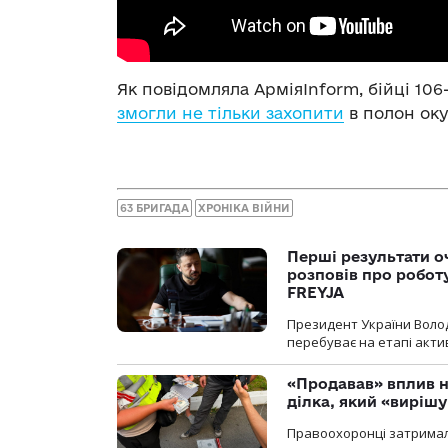
Як повідомляла АрміяInform, бійці 106
змогли не тільки захопити
в полон оку
63 БРИГАДА
ХРОНІКА ВІЙНИ
Перші результати о
розповів про робот
FREYJA
Президент України Воло
перебуває на етапі актив
«Продавав» вплив н
ділка, який «виріш
Правоохоронці затримал