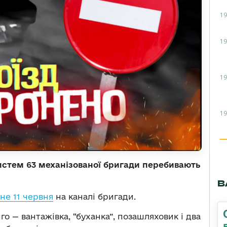
19
19
19
19
истем 63 механізованої бригади перебивають
В
е 11 червня
на каналі бригади.
го — вантажівка, “буханка”, позашляховик і два