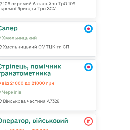
106 окремий батальйон ТрО 109
окремої бригади Тро ЗСУ
Сапер
Хмельницький
Хмельницький ОМТЦК та СП
Стрілець, помічник
гранатометника
від 21000 до 21000 грн
Чернігів
Військова частина А7328
Опеpатоp, військовий