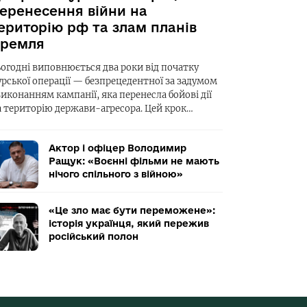
еренесення війни на
ериторію рф та злам планів
ремля
ьогодні виповнюється два роки від початку
урської операції — безпрецедентної за задумом
виконанням кампанії, яка перенесла бойові дії
а територію держави-агресора. Цей крок…
Актор і офіцер Володимир
Ращук: «Воєнні фільми не мають
нічого спільного з війною»
«Це зло має бути переможене»:
історія українця, який пережив
російський полон