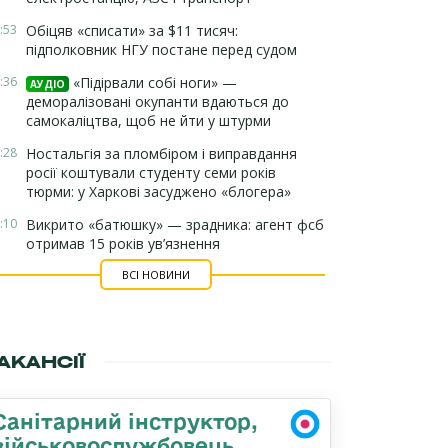
:53
Обіцяв «списати» за $11 тисяч:
підполковник НГУ постане перед судом
:36
«Підірвали собі ноги» —
АУДІО
деморалізовані окупанти вдаються до
самокаліцтва, щоб не йти у штурми
:28
Ностальгія за пломбіром і виправдання
росії коштували студенту семи років
тюрми: у Харкові засуджено «блогера»
:10
Викрито «батюшку» — зрадника: агент фсб
отримав 15 років ув’язнення
ВСІ НОВИНИ
АКАНСІЇ
Санітарний інструктор,
військовослужбовець