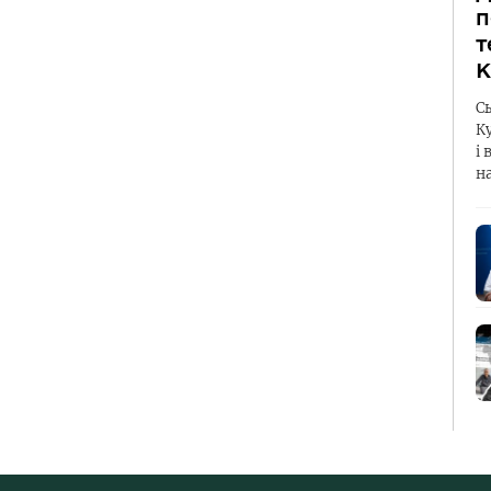
п
т
К
С
К
і 
н