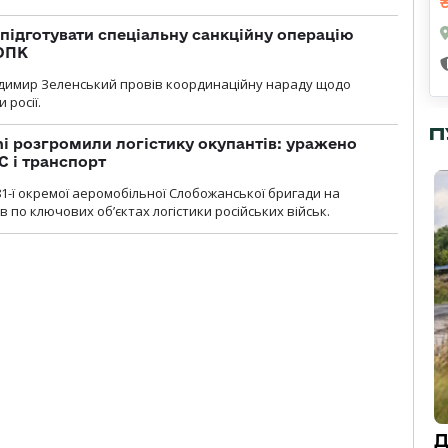
підготувати спеціальну санкційну операцію
 ОПК
димир Зеленський провів координаційну нараду щодо
 росії.
П
i розгромили логістику окупантів: уражено
С і транспорт
1-ї окремої аеромобільної Слобожанської бригади на
 по ключових об’єктах логістики російських військ.
Д