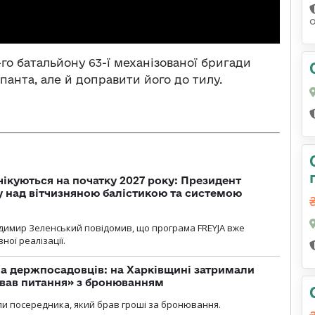
-го батальйону 63-ї механізованої бригади
панта, але й доправити його до тилу.
чікуються на початку 2027 року: Президент
у над вітчизняною балістикою та системою
димир Зеленський повідомив, що програма FREYJA вже
ної реалізації.
а держпосадовців: на Харківщині затримали
ував питання» з бронюванням
и посередника, який брав гроші за бронювання.