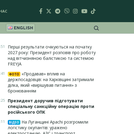
НАС
ENGLISH
:51
Перші результати очікуються на початку
2027 року: Президент розповів про роботу
над вітчизняною балістикою та системою
FREYJA
:41
«Продавав» вплив на
ФОТО
держпосадовців: на Харківщині затримали
ділка, який «вирішував питання» з
бронюванням
:25
Президент доручив підготувати
спеціальну санкційну операцію проти
російського ОПК
:11
На Луганщині Apachi розгромили
ВІДЕО
логістику окупантів: уражено
електростанцію, АЗС і транспорт