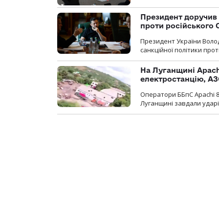
Президент доручив 
проти російського
Президент України Воло
санкційної політики проти
На Луганщині Apach
електростанцію, АЗ
Оператори ББпС Apachi 8
Луганщині завдали ударів