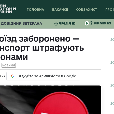
ГОЛОВНА
ВАКАНСІЇ
СОЦЗАХИСТ
ПРО 
ДОВІДНИК ВЕТЕРАНА
оїзд заборонено —
20
анспорт штрафують
ронами
20
НОВИНИ
Слідкуйте за АрміяInform в Google
1
хв.
20
20