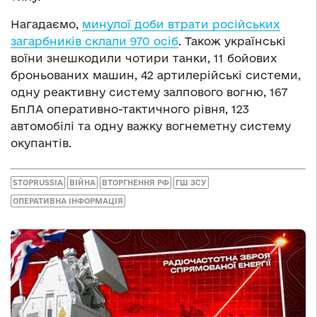
Нагадаємо,
минулої доби втрати російських
загарбників склали 970 осіб
. Також українські
воїни знешкодили чотири танки, 11 бойових
броньованих машин, 42 артилерійські системи,
одну реактивну систему залпового вогню, 167
БпЛА оперативно-тактичного рівня, 123
автомобілі та одну важку вогнеметну систему
окупантів.
STOPRUSSIA
ВІЙНА
ВТОРГНЕННЯ РФ
ГШ ЗСУ
ОПЕРАТИВНА ІНФОРМАЦІЯ