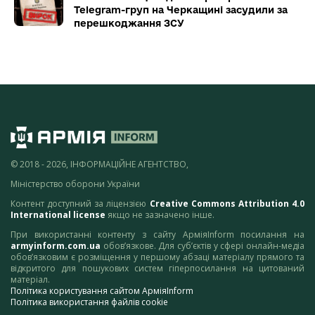
Telegram-груп на Черкащині засудили за
перешкоджання ЗСУ
© 2018 - 2026, ІНФОРМАЦІЙНЕ АГЕНТСТВО,
Міністерство оборони України
Контент доступний за ліцензією
Creative Commons Attribution 4.0
International license
якщо не зазначено інше.
При використанні контенту з сайту АрміяInform посилання на
armyinform.com.ua
обов’язкове. Для суб’єктів у сфері онлайн-медіа
обов’язковим є розміщення у першому абзаці матеріалу прямого та
відкритого для пошукових систем гіперпосилання на цитований
матеріал.
Політика користування сайтом АрміяInform
Політика використання файлів cookie