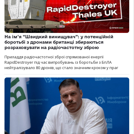
На ім’я “Швидкий винищувач”: у потенційній
боротьбі з дронами британці збираються
розраховувати на радіочастотну зброю
Приладдя радіочастотної зброї спрямованої енергії
RapidDestroyer під час випробувань із боротьби з БпЛА
нейтралізувало 80 дронів, що стало значним кроком у праг