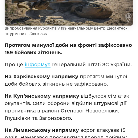
Випробовування курсантів у 199 навчальному центрі Десантно-
штурмових військ ЗСУ
Протягом минулої доби на фронті зафіксовано
159 бойових зіткнень.
Про це
інформує
Генеральний штаб ЗС України.
На Харківському напрямку
протягом минулої
доби бойових зіткнень не зафіксовано.
На Куп’янському напрямку
відбулося сім атак
окупантів. Сили оборони відбили штурмові дії
противника в районі Степової Новоселівки,
Глушківки та Загризового.
На Лиманському напрямку
ворог атакував 15
разів. Намагався просунутися вперед поблизу