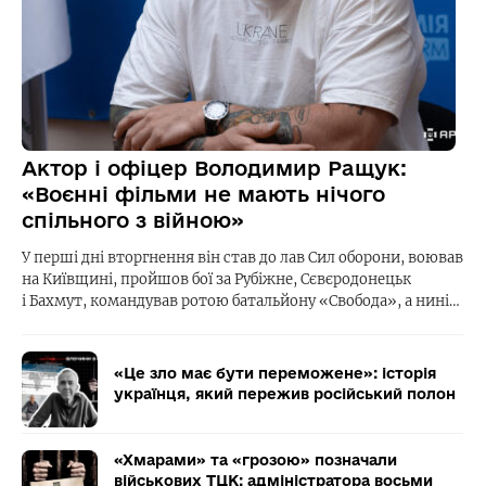
Актор і офіцер Володимир Ращук:
«Воєнні фільми не мають нічого
спільного з війною»
У перші дні вторгнення він став до лав Сил оборони, воював
на Київщині, пройшов бої за Рубіжне, Сєвєродонецьк
і Бахмут, командував ротою батальйону «Свобода», а нині…
«Це зло має бути переможене»: історія
українця, який пережив російський полон
«Хмарами» та «грозою» позначали
військових ТЦК: адміністратора восьми