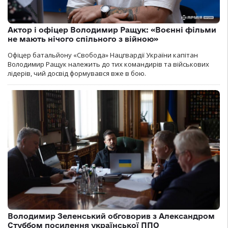
Актор і офіцер Володимир Ращук: «Воєнні фільми
не мають нічого спільного з війною»
Офіцер батальйону «Свобода» Нацгвардії України капітан
Володимир Ращук належить до тих командирів та військових
лідерів, чий досвід формувався вже в бою.
Володимир Зеленський обговорив з Александром
Стуббом посилення української ППО