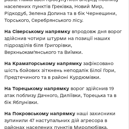
населених пунктів Греківка, Новий Мир,
Рідкодуб, Зелена Долина та в бік Чернещини,
Торського, Серебрянського лісу.
На Сіверському напрямку
впродовж дня ворог
здійснив чотири штурми на позиції наших
підрозділів біля Григорівки,
Верхньокам’янського та Виїмки.
На Краматорському напрямку
зафіксовано
шість бойових зіткнень неподалік Білої Гори,
Предтечиного та в районі Курдюмівки.
На Торецькому напрямку
ворог здійснив 19
атак поблизу Дачного, Диліївки, Торецька та в
бік Яблунівки.
На Покровському напрямку
наші захисники
зупинили 47 наступальних дій агресора в
районах населених пунктів Миролюбівка,