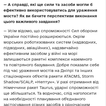
— А справді, які ще сили та засоби могли б
ефективно використовуватись для ураження
моста? Як ви бачите перспективи виконання
цього важливого завдання?
— Усім відомо, що спроможності Сил оборони
України постійно розширюються. Окрім
морських роботизованих систем (надводних,
підводних, авіаційних), надзвичайно
ефективним засобом у війні на морі
залишаються ракетні комплекси наземного
та повітряного базування. Добре показали себе
під час ураження мостів на Дніпрі та інших
стаціонарних об’єктів ракети ATACMS, Storm
Shadow/SCALP, «Нептун». У разі отримання від
Німеччини ракет Taurus, ударні спроможності
ще збільшаться. Та водночас, слід наголосити
на необхідності планування об’єднаного
застосування різних засобів з одночасним