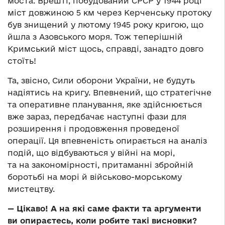
моста. Врешті, побудований СРСР у 1944 році
міст довжиною 5 км через Керченську протоку
був знищений у лютому 1945 року кригою, що
йшла з Азовського моря. Тож теперішній
Кримський міст щось, справді, занадто довго
стоїть!
Та, звісно, Сили оборони України, не будуть
надіятись на кригу. Впевнений, що стратегічне
та оперативне планування, яке здійснюється
вже зараз, передбачає наступні фази для
розширення і продовження проведеної
операції. Ця впевненість опирається на аналіз
подій, що відбуваються у війні на морі,
та на закономірності, притаманні збройній
боротьбі на морі й військово-морському
мистецтву.
— Цікаво! А на які саме факти та аргументи
ви опираєтесь, коли робите такі висновки?