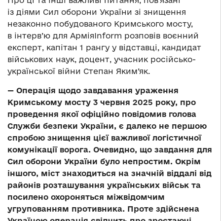
із діями Сил оборони України зі знищення
незаконно побудованого Кримського мосту,
в інтерв’ю для АрміяInform розповів воєнний
експерт, капітан 1 рангу у відставці, кандидат
військових наук, доцент, учасник російсько-
української війни Степан Яким’як.
— Операція щодо завдавання ураження
Кримському мосту 3 червня 2025 року, про
проведення якої офіційно повідомив голова
Служби безпеки України, є далеко не першою
спробою знищення цієї важливої логістичної
комунікації ворога. Очевидно, що завдання для
Сил оборони України було непростим. Окрім
іншого, міст знаходиться на значній віддалі від
районів розташування українських військ та
посилено охороняться міжвідомчим
угрупованням противника. Проте здійснена
Україною операція свідчить про зростаючі