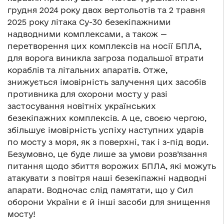
грудня 2024 року двох вертольотів та 2 травня
2025 року літака Су-30 безекіпажними
надводними комплексами, а також —
перетворення цих комплексів на носії БПЛА,
для ворога виникла загроза подальшої втрати
кораблів та літальних апаратів. Отже,
знижується імовірність залучення цих засобів
противника для охорони мосту у разі
застосування новітніх українських
безекіпажних комплексів. А це, своєю чергою,
збільшує імовірність успіху наступних ударів
по мосту з моря, як з поверхні, так і з-під води.
Безумовно, це буде лише за умови розв’язання
питання щодо збиття ворожих БПЛА, які можуть
атакувати з повітря наші безекіпажні надводні
апарати. Водночас слід памятати, що у Сил
оборони України є й інші засоби для знищення
мосту!