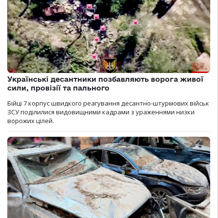
Українські десантники позбавляють ворога живої
сили, провізії та пального
Бійці 7 корпус швидкого реагування десантно-штурмових військ
ЗСУ поділилися видовищними кадрами з ураженнями низки
ворожих цілей.