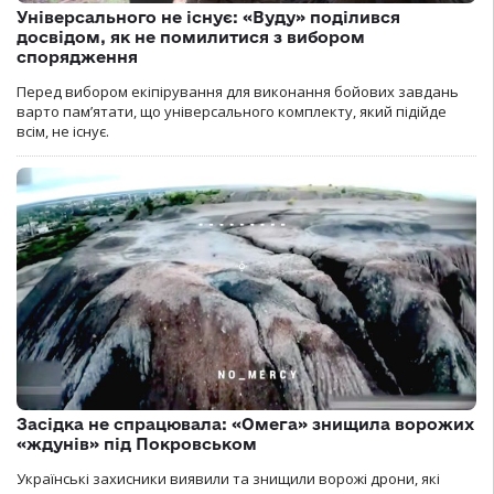
Універсального не існує: «Вуду» поділився
досвідом, як не помилитися з вибором
спорядження
Перед вибором екіпірування для виконання бойових завдань
варто пам’ятати, що універсального комплекту, який підійде
всім, не існує.
Засідка не спрацювала: «Омега» знищила ворожих
«ждунів» під Покровськом
Українські захисники виявили та знищили ворожі дрони, які