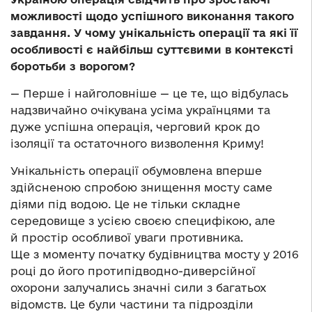
можливості щодо успішного виконання такого
завдання. У чому унікальність операції та які її
особливості є найбільш суттєвими в контексті
боротьби з ворогом?
— Перше і найголовніше — це те, що відбулась
надзвичайно очікувана усіма українцями та
дуже успішна операція, черговий крок до
ізоляції та остаточного визволення Криму!
Унікальність операції обумовлена вперше
здійсненою спробою знищення мосту саме
діями під водою. Це не тільки складне
середовище з усією своєю специфікою, але
й простір особливої уваги противника.
Ще з моменту початку будівництва мосту у 2016
році до його протипідводно-диверсійної
охорони залучались значні сили з багатьох
відомств. Це були частини та підрозділи