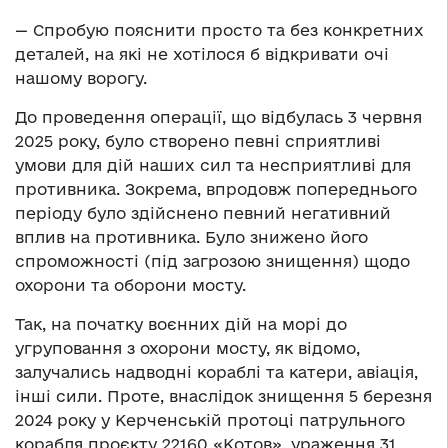
— Спробую пояснити просто та без конкретних
деталей, на які не хотілося б відкривати очі
нашому ворогу.
До проведення операції, що відбулась 3 червня
2025 року, було створено певні сприятливі
умови для дій наших сил та несприятливі для
противника. Зокрема, впродовж попереднього
періоду було здійснено певний негативний
вплив на противника. Було знижено його
спроможності (під загрозою знищення) щодо
охорони та оборони мосту.
Так, на початку воєнних дій на морі до
угруповання з охорони мосту, як відомо,
залучались надводні кораблі та катери, авіація,
інші сили. Проте, внаслідок знищення 5 березня
2024 року у Керченській протоці патрульного
корабля проєкту 22160 «Котов», ураження 31