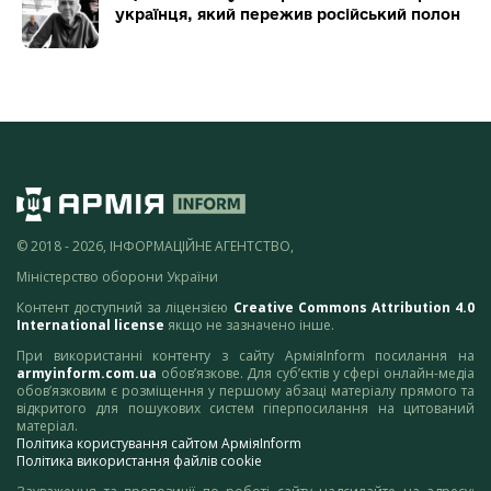
українця, який пережив російський полон
© 2018 - 2026, ІНФОРМАЦІЙНЕ АГЕНТСТВО,
Міністерство оборони України
Контент доступний за ліцензією
Creative Commons Attribution 4.0
International license
якщо не зазначено інше.
При використанні контенту з сайту АрміяInform посилання на
armyinform.com.ua
обов’язкове. Для суб’єктів у сфері онлайн-медіа
обов’язковим є розміщення у першому абзаці матеріалу прямого та
відкритого для пошукових систем гіперпосилання на цитований
матеріал.
Політика користування сайтом АрміяInform
Політика використання файлів cookie