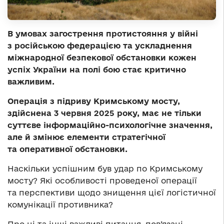
В умовах загострення протистояння у війні
з російською федерацією та ускладнення
міжнародної безпекової обстановки кожен
успіх України на полі бою стає критично
важливим.
Операція з підриву Кримському мосту,
здійснена 3 червня 2025 року, має не тільки
суттєве інформаційно-психологічне значення,
але й змінює елементи стратегічної
та оперативної обстановки.
Наскільки успішним був удар по Кримському
мосту? Які особливості проведеної операції
та перспективи щодо знищення цієї логістичної
комунікації противника?
Про ці та інші важливі питання, пов’язані