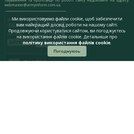
Зауваження та пропозиції по роботі сайту надсилайте на адресу:
webmaster@armyinform.com.ua
Ми використовуємо файли cookie, щоб забезпечити
вам найкращий досвід роботи на нашому сайті.
Продовжуючи користуватися сайтом, ви погоджуєтесь
на використання файлів cookie. Детальніше про
політику використання файлів cookie
.
Погоджуюсь
press@armyinform.com.ua