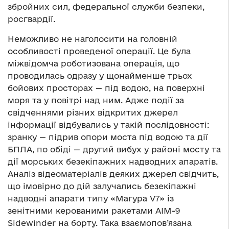
збройних сил, федеральної служби безпеки,
росгвардії.
Неможливо не наголосити на головній
особливості проведеної операції. Це була
міжвідомча роботизована операція, що
проводилась одразу у щонайменше трьох
бойових просторах — під водою, на поверхні
моря та у повітрі над ним. Адже події за
свідченнями різних відкритих джерел
інформації відбувались у такій послідовності:
зранку — підрив опори моста під водою та дії
БПЛА, по обіді — другий вибух у районі мосту та
дії морських безекіпажних надводних апаратів.
Аналіз відеоматеріалів деяких джерел свідчить,
що імовірно до дій залучались безекіпажні
надводні апарати типу «Магура V7» із
зенітними керованими ракетами AIM-9
Sidewinder на борту. Така взаємопов’язана