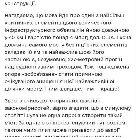
конструкції.
Нагадаємо, що мова йде про один з найбільш
критичних елементів цього величезного
інфраструктурного об’єкта лінійною довжиною
у 40 км і вартістю понад 4 млрд дол. США. І хоча
довжина самого мосту без під’їзних елементів
складає 18 км та найважливішою його
частиною є, безумовно, 227-метровий прогін
над судноплавним проходом. Тож пошкоджена
опора «зобов’язана» стати причиною
очікуваного знищення цієї найважливішої
ділянки мосту. І чим швидше, тим — краще!
Звертаючись до історичних фактів і
закономірностей, варто згадати, що в минулому
столітті була не одна спроба створити такий
міст. За однією з гіпотез існуючий тут розлом
тектонічних плит може призвести до аварії