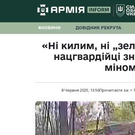
#НОВИНИ
ДОВІДНИК РЕКРУТА
«Ні килим, ні „зе
нацгвардійці з
міном
8 Червня 2025, 13:56
Прочитаєте за:
< 