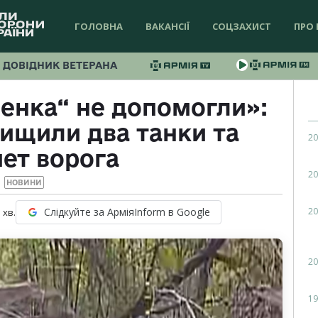
ГОЛОВНА
ВАКАНСІЇ
СОЦЗАХИСТ
ПРО 
ДОВІДНИК ВЕТЕРАНА
ленка“ не допомогли»:
нищили два танки та
20
ет ворога
20
НОВИНИ
20
Слідкуйте за АрміяInform в Google
1
хв.
20
19