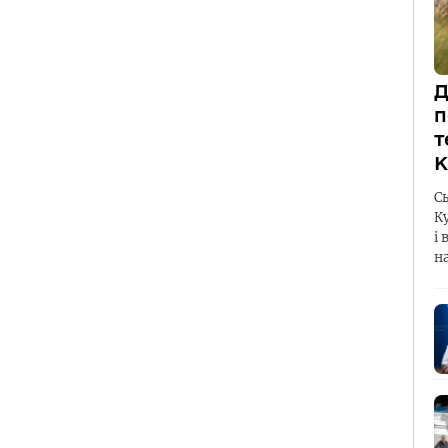
Д
п
т
К
С
К
і 
н