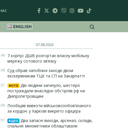
НАС
ENGLISH
07.08.2026
:49
7 корпус ДШВ розгортає власну мобільну
мережу сотового зв’язку
:38
Суд обрав запобіжні заходи двом
екскерівникам ТЦК та СП на Закарпатті
:21
Дві людини загинуло, шестеро
ФОТО
постраждали внаслідок обстрілів рф на
Дніпропетровщині
:09
Пообіцяв вивезти військовозобов’язаного
за кордон: у Харкові викрито офіцера
:51
Два запасні виходи, арсенал, склади,
ВІДЕО
спальня: мінометники облаштували