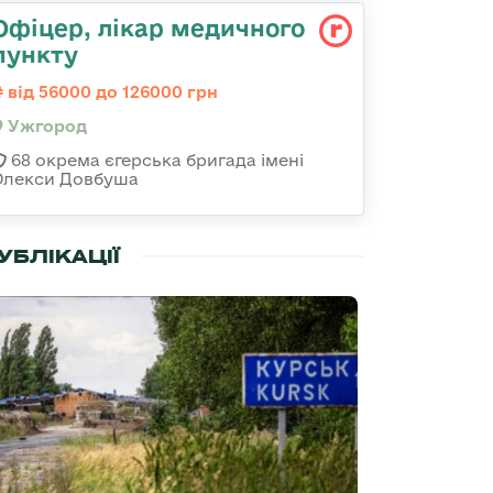
Офіцер, лікар медичного
пункту
від 56000 до 126000 грн
Ужгород
68 окрема єгерська бригада імені
Олекси Довбуша
УБЛІКАЦІЇ