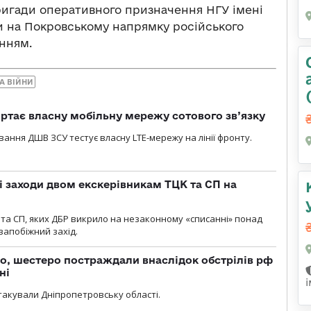
бригади оперативного призначення НГУ імені
и на Покровському напрямку російського
нням.
А ВІЙНИ
ртає власну мобільну мережу сотового зв’язку
вання ДШВ ЗСУ тестує власну LTE-мережу на лінії фронту.
і заходи двом екскерівникам ТЦК та СП на
та СП, яких ДБР викрило на незаконному «списанні» понад
 запобіжний захід.
о, шестеро постраждали внаслідок обстрілів рф
ні
атакували Дніпропетровську області.