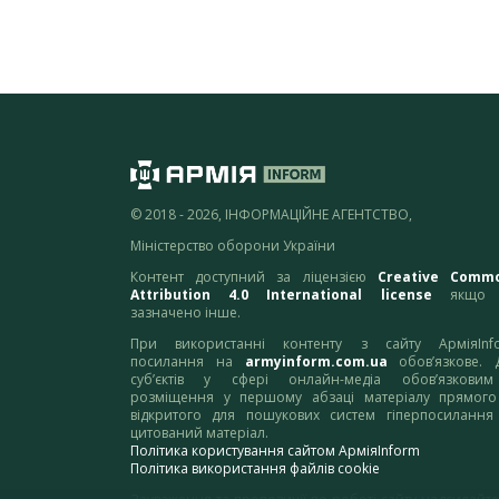
© 2018 - 2026, ІНФОРМАЦІЙНЕ АГЕНТСТВО,
Міністерство оборони України
Контент доступний за ліцензією
Creative Comm
Attribution 4.0 International license
якщо 
зазначено інше.
При використанні контенту з сайту АрміяInf
посилання на
armyinform.com.ua
обов’язкове. 
суб’єктів у сфері онлайн-медіа обов’язкови
розміщення у першому абзаці матеріалу прямого
відкритого для пошукових систем гіперпосилання
цитований матеріал.
Політика користування сайтом АрміяInform
Політика використання файлів cookie