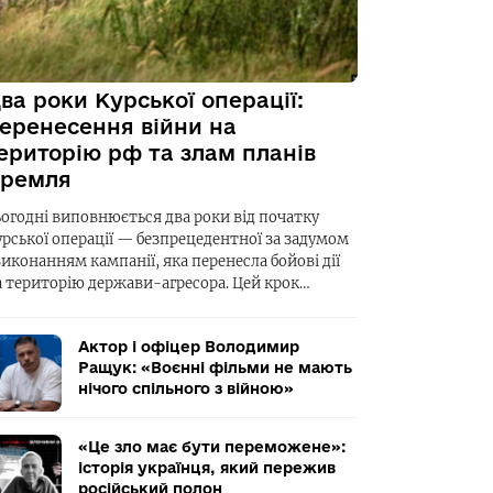
ва роки Курської операції:
еренесення війни на
ериторію рф та злам планів
ремля
ьогодні виповнюється два роки від початку
урської операції — безпрецедентної за задумом
виконанням кампанії, яка перенесла бойові дії
а територію держави-агресора. Цей крок…
Актор і офіцер Володимир
Ращук: «Воєнні фільми не мають
нічого спільного з війною»
«Це зло має бути переможене»:
історія українця, який пережив
російський полон