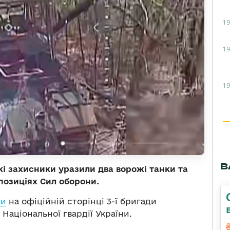
19
19
19
В
і захисники уразили два ворожі танки та
позиціях Сил оборони.
ли
на офіційній сторінці 3-ї бригади
аціональної гвардії України.