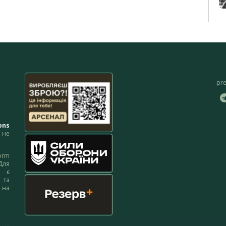
pr
ons
не
orm
Для
м є
 та
 на