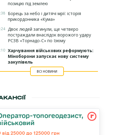
позицію під землею
:38
Борець за небо і дитячі мрії: історія
прикордонника «Кума»
:24
Двоє людей загинули, ще четверо
постраждали внаслідок ворожого удару
РСЗВ «Торнадо-С» по Ізюму
:10
Харчування військових реформують:
Міноборони запускає нову систему
закупівель
ВСІ НОВИНИ
АКАНСІЇ
Опеpатоp-топогеодезист,
військовий
від 25000 до 125000 грн