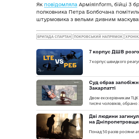
Як
повідомляла
АрміяInform, бійці 3 
полковника Петра Болбочана помітил
штурмовика з вельми дивним маскува
БРИГАДА СПАРТАН
ПОКРОВСЬКИЙ НАПРЯМОК
ХРОНІК
7 корпус ДШВ розго
7 корпус швидкого реагу
Суд обрав запобіжн
Закарпатті
Двом екскерівникам ТЦК 
тисячі чоловіків, обрано
Дві людини загинул
на Дніпропетровщи
Понад 50 разів росіяни 