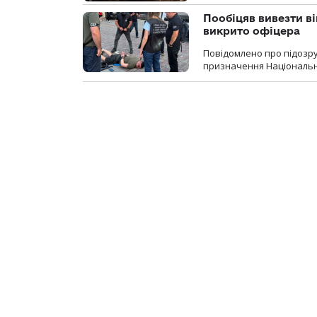
Пообіцяв вивезти ві
викрито офіцера
Повідомлено про підозр
призначення Національної 