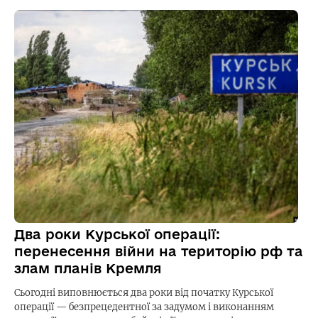
Два роки Курської операції:
перенесення війни на територію рф та
злам планів Кремля
Сьогодні виповнюється два роки від початку Курської
операції — безпрецедентної за задумом і виконанням