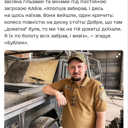
засіяна гільзами та мінами під постійною
загрозою КАБів. «Хлопців забирав, і десь
на щось наїхав. Вони вийшли, один кричить:
колесо повністю на диску стоїть! Добре, що там
„докатка“ була, то ми так на тій докатці доїхали.
Я їх по болоту всіх забрав, і вивіз», — згадує
«Бублик».