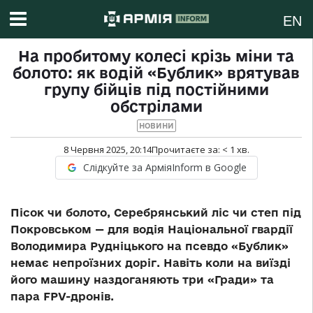
EN
На пробитому колесі крізь міни та
болото: як водій «Бублик» врятував
групу бійців під постійними
обстрілами
НОВИНИ
8 Червня 2025, 20:14
Прочитаєте за:
< 1
хв.
Слідкуйте за АрміяInform в Google
Пісок чи болото, Серебрянський ліс чи степ під
Покровськом — для водія Національної гвардії
Володимира Рудніцького на псевдо «Бублик»
немає непроїзних доріг. Навіть коли на виїзді
його машину наздоганяють три «Гради» та
пара FPV-дронів.