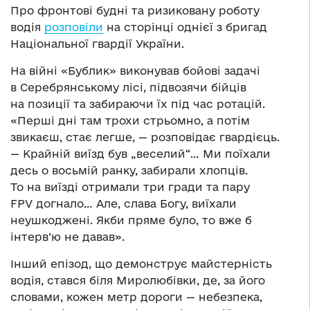
Про фронтові будні та ризиковану роботу
водія
розповіли
на сторінці однієї з бригад
Національної гвардії України.
На війні «Бублик» виконував бойові задачі
в Серебрянському лісі, підвозячи бійців
на позиції та забираючи їх під час ротацій.
«Перші дні там трохи стрьомно, а потім
звикаєш, стає легше, — розповідає гвардієць.
— Крайній виїзд був „веселий“… Ми поїхали
десь о восьмій ранку, забирали хлопців.
То на виїзді отримали три гради та пару
FPV догнало… Але, слава Богу, виїхали
неушкоджені. Якби пряме було, то вже б
інтерв’ю не давав».
Інший епізод, що демонструє майстерність
водія, стався біля Миролюбівки, де, за його
словами, кожен метр дороги — небезпека,