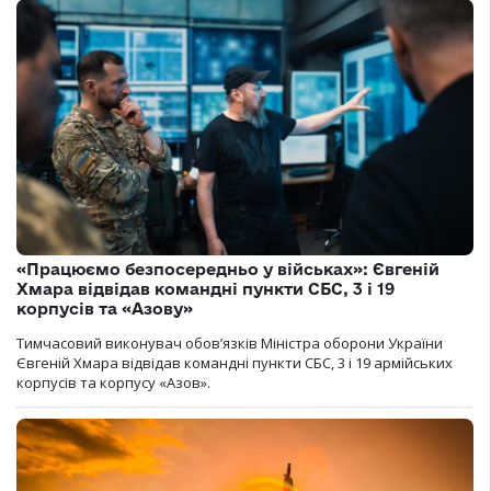
«Працюємо безпосередньо у військах»: Євгеній
Хмара відвідав командні пункти СБС, 3 і 19
корпусів та «Азову»
Тимчасовий виконувач обов’язків Міністра оборони України
Євгеній Хмара відвідав командні пункти СБС, 3 і 19 армійських
корпусів та корпусу «Азов».