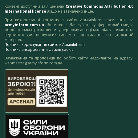
Контент доступний за ліцензією
Creative Commons Attribution 4.0
International license
якщо не зазначено інше.
При використанні контенту з сайту АрміяInform посилання на
armyinform.com.ua
обов’язкове. Для суб’єктів у сфері онлайн-медіа
обов’язковим є розміщення у першому абзаці матеріалу прямого та
відкритого для пошукових систем гіперпосилання на цитований
матеріал.
Політика користування сайтом АрміяInform
Політика використання файлів cookie
Зауваження та пропозиції по роботі сайту надсилайте на адресу:
webmaster@armyinform.com.ua