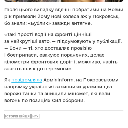
Після цього випадку вдячні побратими на Новий
рік привезли йому нові колеса аж у Покровськ,
бо знали: «Бублик» завжди витягне.
«Такі прості водії на фронті цінніші
за найкрутіші авто, — підсумовують у публікації.
— Вони — ті, хто доставляє провізію
і боєприпаси, евакуює поранених, долає
кілометри фронтових доріг і, можливо, навіть
знають шлях до перемоги».
Як
повідомляла
АрміяInform, на Покровському
напрямку українські захисники уразили два
ворожі танки та знищили міномет, які вели
вогонь по позиціях Сил оборони.
ІСТОРІЯ БІЙЦЯ
НГУ