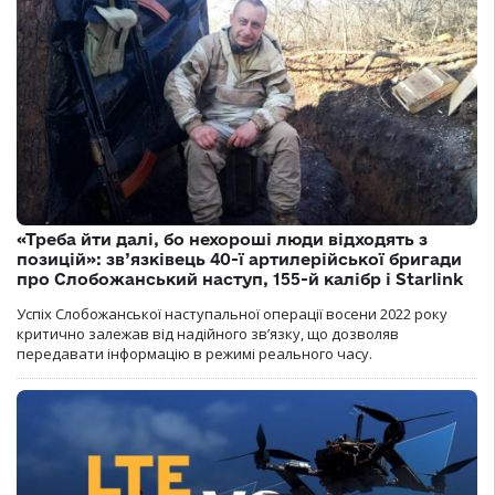
«Треба йти далі, бо нехороші люди відходять з
позицій»: зв’язківець 40-ї артилерійської бригади
про Слобожанський наступ, 155-й калібр і Starlink
Успіх Слобожанської наступальної операції восени 2022 року
критично залежав від надійного зв’язку, що дозволяв
передавати інформацію в режимі реального часу.