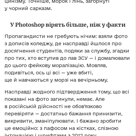
цинізму. Точніше, морок і лінь, загорнуті
у чорний сарказм.
У Photoshop вірять більше, ніж у факти
Пропагандисти не гребують нічим: взяли фото
з дописів коледжу, де насправді йшлося про
досягнення студентів, подяки за службу, згадки
про тих, хто вступив до лав ЗСУ — і домалювали
до цього фейкову моралізацію. Мовляв,
подивіться, ось ці всі — уже вбиті,
ще й навчаються у морзі на вечірньому.
Насправді жодного підтвердження тому, що всі
показані на фото загинули, немає. Але
в російській дійсності не обов’язково
перевіряти — достатньо бажання принизити,
викривити, зманіпулювати. І бажано зробити
це емоційно: з пафосом на кістках, слізною
інтонацією і шрифтами з 2012 року.