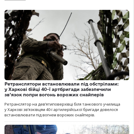
Ретранслятори встановлювали під обстрілами:
у Харкові бійці 40-ї артбригади забезпечили
зв’язок попри вогонь ворожих снайперів
Ретранслятор на дев’ятиповерхівці біля танкового училища
у Харкові зв’язківцям 40-ї артилерійської бригади довелося
встановлювати під вогнем ворожих снайперів.