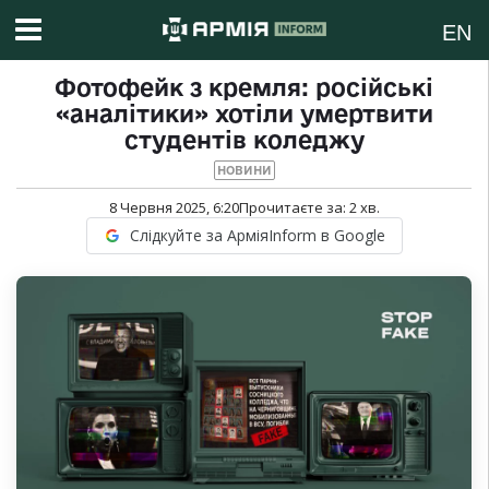
EN
Фотофейк з кремля: російські
«аналітики» хотіли умертвити
студентів коледжу
НОВИНИ
8 Червня 2025, 6:20
Прочитаєте за:
2
хв.
Слідкуйте за АрміяInform в Google