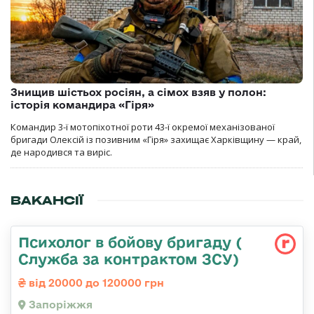
Знищив шістьох росіян, а сімох взяв у полон:
історія командира «Гіря»
Командир 3-ї мотопіхотної роти 43-ї окремої механізованої
бригади Олексій із позивним «Гіря» захищає Харківщину — край,
де народився та виріс.
ВАКАНСІЇ
Психолог в бойову бригаду (
Служба за контрактом ЗСУ)
від 20000 до 120000 грн
Запоріжжя