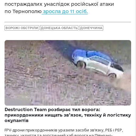
постраждалих унаслідок російської атаки
по Тернополю
зросла до 11 осіб.
ВОРОЖІ ОБСТРІЛИ
ДОНЕЦЬКА ОБЛАСТЬ
ДОНЕЧЧИНА
Destruction Team розбирає тил ворога:
прикордонники нищать зв’язок, техніку й логістику
окупантів
FPV-дрони прикордонників уразили засоби зв’язку, РЕБ і РЕР,
техніку, укриття та логістичний хаб ворога на Північно-