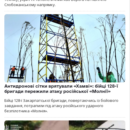
Слобожанському напрямку.
Антидронові сітки врятували «Хамві»: бійці 128-ї
бригади пережили атаку російської «Молнії»
Бійці 128-ї Закарпатської бригади, повертаючись із бойового
завдання, потрапили під атаку російського ударного
безпілотника «Молнія».