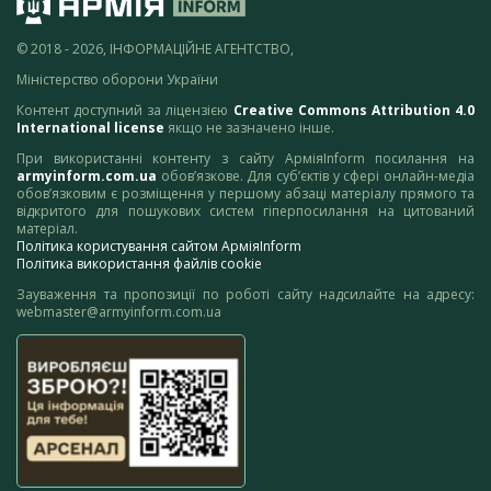
© 2018 - 2026, ІНФОРМАЦІЙНЕ АГЕНТСТВО,
Міністерство оборони України
Контент доступний за ліцензією
Creative Commons Attribution 4.0
International license
якщо не зазначено інше.
При використанні контенту з сайту АрміяInform посилання на
armyinform.com.ua
обов’язкове. Для суб’єктів у сфері онлайн-медіа
обов’язковим є розміщення у першому абзаці матеріалу прямого та
відкритого для пошукових систем гіперпосилання на цитований
матеріал.
Політика користування сайтом АрміяInform
Політика використання файлів cookie
Зауваження та пропозиції по роботі сайту надсилайте на адресу:
webmaster@armyinform.com.ua