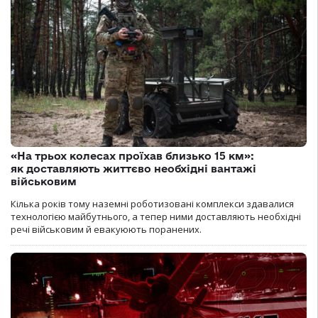
«На трьох колесах проїхав близько 15 км»:
як доставляють життєво необхідні вантажі
військовим
Кілька років тому наземні роботизовані комплекси здавалися
технологією майбутнього, а тепер ними доставляють необхідні
речі військовим й евакуюють поранених.