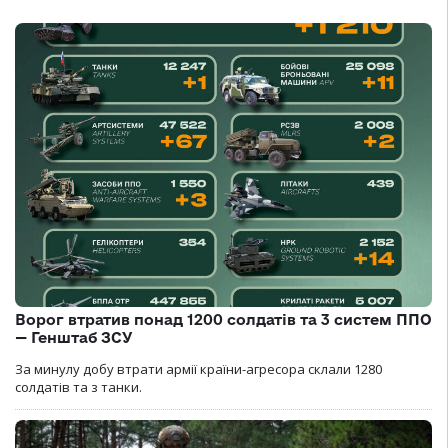
Ворог втратив понад 1200 солдатів та 3 систем ППО
— Генштаб ЗСУ
За минулу добу втрати армії країни-агресора склали 1280
солдатів та з танки.