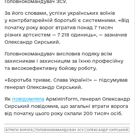
Головнокомандувач ЗСУ.
За його словами, успіхи українських воїнів
у контрбатарейній боротьбі є системними. «Від
початку року ворог втратив понад 7 тисяч
різних артсистем — 7 218 одиниць», — зазначив
Олександр Сирський.
Головнокомандувач висловив подяку всім
захисникам і захисницям за їхню професійну
та високоефективну бойову роботу.
«Боротьба триває. Слава Україні!» — підсумував
генерал Олександр Сирський.
Як
повідомляла
АрміяInform, генерал Олександр
Сирський повідомив, що загальні втрати ворога
від початку цього року склали 200 тисяч осіб.
ВТРАТИ ВОРОГА
ГОЛОВНОКОМАНДУВАЧ ЗСУ
ОЛЕКСАНДР СИРСЬКИЙ