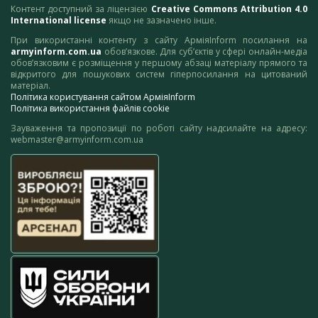
Контент доступний за ліцензією
Creative Commons Attribution 4.0
International license
якщо не зазначено інше.
При використанні контенту з сайту АрміяInform посилання на
armyinform.com.ua
обов’язкове. Для суб’єктів у сфері онлайн-медіа
обов’язковим є розміщення у першому абзаці матеріалу прямого та
відкритого для пошукових систем гіперпосилання на цитований
матеріал.
Політика користування сайтом АрміяInform
Політика використання файлів cookie
Зауваження та пропозиції по роботі сайту надсилайте на адресу:
webmaster@armyinform.com.ua