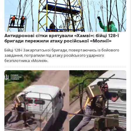
Антидронові сітки врятували «Хамві»: бійці 128-ї
бригади пережили атаку російської «Молнії»
Бійці 128-ї Закарпатської бригади, повертаючись із бойового
завдання, потрапили під атаку російського ударного
безпілотника «Молнія».