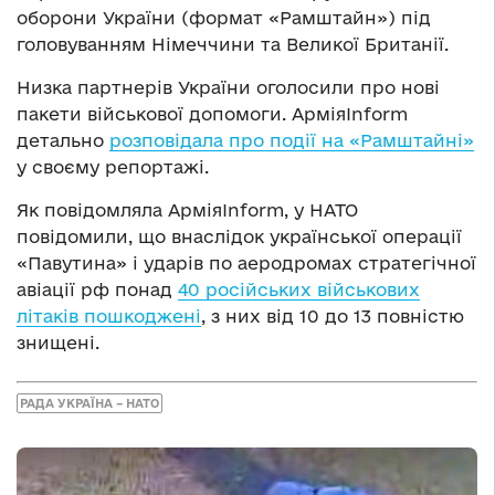
оборони України (формат «Рамштайн») під
головуванням Німеччини та Великої Британії.
Низка партнерів України оголосили про нові
пакети військової допомоги. АрміяInform
детально
розповідала про події на «Рамштайні»
у своєму репортажі.
Як повідомляла АрміяInform, у НАТО
повідомили, що внаслідок української операції
«Павутина» і ударів по аеродромах стратегічної
авіації рф понад
40 російських військових
літаків пошкоджені
, з них від 10 до 13 повністю
знищені.
РАДА УКРАЇНА – НАТО