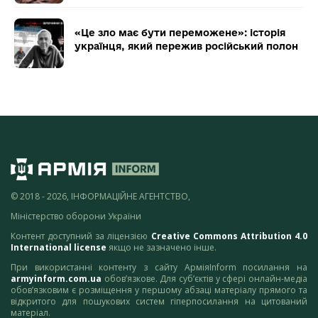
«Це зло має бути переможене»: історія
українця, який пережив російський полон
© 2018 - 2026, ІНФОРМАЦІЙНЕ АГЕНТСТВО,
Міністерство оборони України
Контент доступний за ліцензією
Creative Commons Attribution 4.0
International license
якщо не зазначено інше.
При використанні контенту з сайту АрміяInform посилання на
armyinform.com.ua
обов’язкове. Для суб’єктів у сфері онлайн-медіа
обов’язковим є розміщення у першому абзаці матеріалу прямого та
відкритого для пошукових систем гіперпосилання на цитований
матеріал.