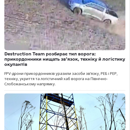
Destruction Team розбирає тил ворога:
прикордонники нищать зв’язок, техніку й логістику
окупантів
FPV-дрони прикордонників уразили засоби зв’язку, РЕБ і РЕР,
техніку, укриття та логістичний хаб ворога на Північно-
Слобожанському напрямку.