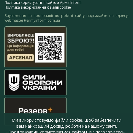
Політика користування сайтом АрміяInform
Політика використання файлів cookie
Зауваження та пропозиції по роботі сайту надсилайте на адресу:
webmaster@armyinform.com.ua
Ми використовуємо файли cookie, щоб забезпечити
вам найкращий досвід роботи на нашому сайті.
Продовжуючи користуватися сайтом, ви погоджуєтесь
press@armyinform.com.ua