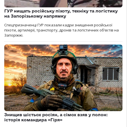
ГУР нищать російську піхоту, техніку та логістику
на Запорізькому напрямку
Спецпризначенці ГУР показали кадри знищення російської
піхоти, артилерії, транспорту, дронів та логістичних об’єктів на
Запоріжжі.
Знищив шістьох росіян, а сімох взяв у полон:
історія командира «Гіря»