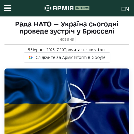
EN
Рада НАТО — Україна сьогодні
проведе зустріч у Брюсселі
НОВИНИ
5 Червня 2025, 7:30
Прочитаєте за:
< 1
хв.
Слідкуйте за АрміяInform в Google