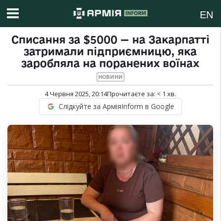
EN
Списання за $5000 — на Закарпатті
затримали підприємницю, яка
заробляла на поранених воїнах
НОВИНИ
4 Червня 2025, 20:14
Прочитаєте за:
< 1
хв.
Слідкуйте за АрміяInform в Google