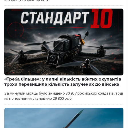
«Треба більше»: у липні кількість вбитих окупантів
трохи перевищила кількість залучених до війська
За минулий місяць було знищено 30 957 російських солдатів, тоді
як поповнення становило 29 800 осіб.