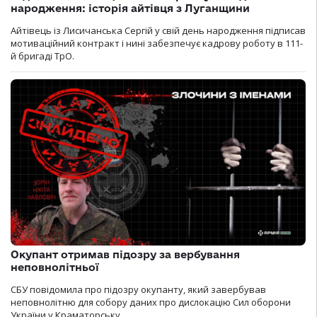
народження: історія айтівця з Луганщини
Айтівець із Лисичанська Сергій у свій день народження підписав
мотиваційний контракт і нині забезпечує кадрову роботу в 111-
й бригаді ТрО.
Окупант отримав підозру за вербування
неповнолітньої
СБУ повідомила про підозру окупанту, який завербував
неповнолітню для собору даних про дислокацію Сил оборони
України у Краматорську.