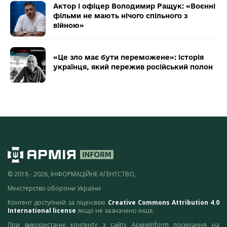
Актор і офіцер Володимир Ращук: «Воєнні
фільми не мають нічого спільного з
війною»
«Це зло має бути переможене»: історія
українця, який пережив російський полон
© 2018 - 2026, ІНФОРМАЦІЙНЕ АГЕНТСТВО,
Міністерство оборони України
Контент доступний за ліцензією
Creative Commons Attribution 4.0
International license
якщо не зазначено інше.
При використанні контенту з сайту АрміяInform посилання на