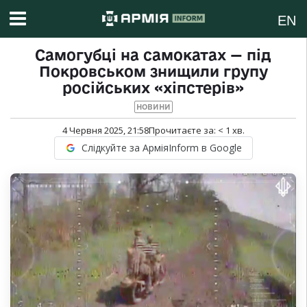
EN
Самогубці на самокатах — під
Покровськом знищили групу
російських «хіпстерів»
НОВИНИ
4 Червня 2025, 21:58
Прочитаєте за:
< 1
хв.
Слідкуйте за АрміяInform в Google