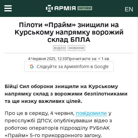
EN
Пілоти «Прайм» знищили на
Курському напрямку ворожий
склад БПЛА
ВІДЕО
НОВИНИ
4 Червня 2025, 12:33
Прочитаєте за:
< 1
хв.
Слідкуйте за АрміяInform в Google
Бійці Сил оборони знищили на Курському
напрямку склад з ворожими безпілотниками
та ще низку важливих цілей.
Про це в середу, 4 червня,
повідомили
у
пресслужбі ДПСУ, опублікувавши відео з
роботою операторів підрозділу РУБпАК
«Прайм» 5-го прикордонного загону.