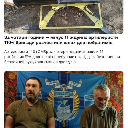
За чотири години — мінус 11 ждунів: артилеристи
110-ї бригади розчистили шлях для побратимів
Артилеристи 110-ї ОМБр за чотири години знищили 11
російських FPV-дронів, які перебували в засідці, забезпечивши
безпечний рух українських підрозділів.