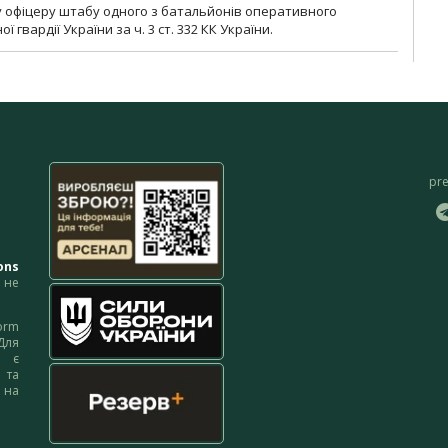
у офіцеру штабу одного з батальйонів оперативного
гвардії України за ч. 3 ст. 332 КК України.
pr
ons
не
orm
Для
м є
 та
 на