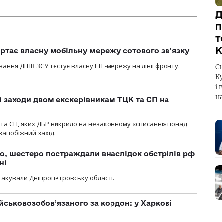
Д
п
т
К
ртає власну мобільну мережу сотового зв’язку
вання ДШВ ЗСУ тестує власну LTE-мережу на лінії фронту.
С
К
і 
н
і заходи двом екскерівникам ТЦК та СП на
та СП, яких ДБР викрило на незаконному «списанні» понад
 запобіжний захід.
о, шестеро постраждали внаслідок обстрілів рф
ні
атакували Дніпропетровську області.
йськовозобов’язаного за кордон: у Харкові