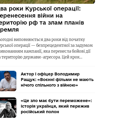
ва роки Курської операції:
еренесення війни на
ериторію рф та злам планів
ремля
ьогодні виповнюється два роки від початку
урської операції — безпрецедентної за задумом
виконанням кампанії, яка перенесла бойові дії
а територію держави-агресора. Цей крок…
Актор і офіцер Володимир
Ращук: «Воєнні фільми не мають
нічого спільного з війною»
«Це зло має бути переможене»:
історія українця, який пережив
російський полон