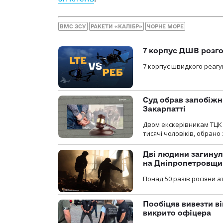
ВМС ЗСУ
РАКЕТИ «КАЛІБР»
ЧОРНЕ МОРЕ
7 корпус ДШВ розго
7 корпус швидкого реагу
Суд обрав запобіжн
Закарпатті
Двом екскерівникам ТЦК 
тисячі чоловіків, обрано
Дві людини загинул
на Дніпропетровщи
Понад 50 разів росіяни 
Пообіцяв вивезти ві
викрито офіцера