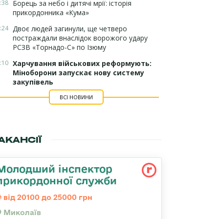
:38
Борець за небо і дитячі мрії: історія
прикордонника «Кума»
:24
Двоє людей загинули, ще четверо
постраждали внаслідок ворожого удару
РСЗВ «Торнадо-С» по Ізюму
:10
Харчування військових реформують:
Міноборони запускає нову систему
закупівель
ВСІ НОВИНИ
АКАНСІЇ
Молодший інспектор
прикордонної служби
від 20100 до 25000 грн
Миколаїв