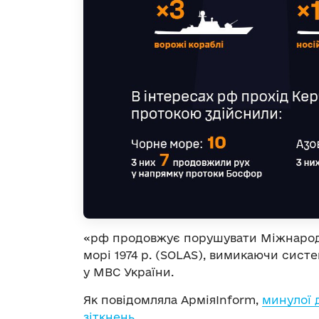
«рф продовжує порушувати Міжнародн
морі 1974 р. (SOLAS), вимикаючи сист
у МВС України.
Як повідомляла АрміяInform,
минулої 
зіткнень
.