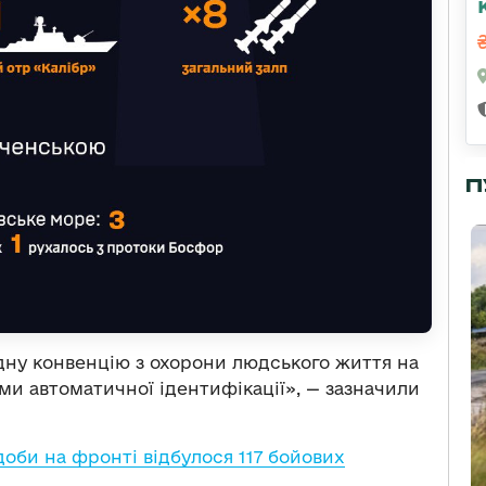
П
у конвенцію з охорони людського життя на
еми автоматичної ідентифікації», — зазначили
доби на фронті відбулося 117 бойових