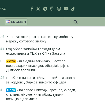
НАС
ENGLISH
:49
7 корпус ДШВ розгортає власну мобільну
мережу сотового зв’язку
:38
Суд обрав запобіжні заходи двом
екскерівникам ТЦК та СП на Закарпатті
:21
Дві людини загинуло, шестеро
ФОТО
постраждали внаслідок обстрілів рф на
Дніпропетровщині
:09
Пообіцяв вивезти військовозобов’язаного
за кордон: у Харкові викрито офіцера
:51
Два запасні виходи, арсенал, склади,
ВІДЕО
спальня: мінометники облаштували
позицію під землею