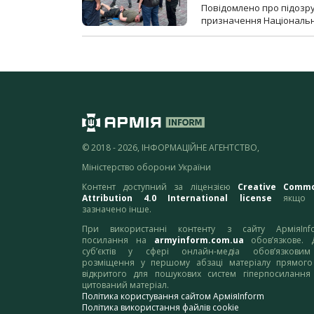
Повідомлено про підозр
призначення Національної 
© 2018 - 2026, ІНФОРМАЦІЙНЕ АГЕНТСТВО,
Міністерство оборони України
Контент доступний за ліцензією
Creative Comm
Attribution 4.0 International license
якщо 
зазначено інше.
При використанні контенту з сайту АрміяInf
посилання на
armyinform.com.ua
обов’язкове. 
суб’єктів у сфері онлайн-медіа обов’язкови
розміщення у першому абзаці матеріалу прямого
відкритого для пошукових систем гіперпосилання
цитований матеріал.
Політика користування сайтом АрміяInform
Політика використання файлів cookie