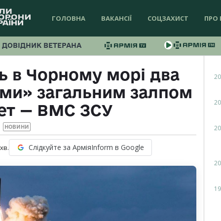
ГОЛОВНА
ВАКАНСІЇ
СОЦЗАХИСТ
ПРО 
ДОВІДНИК ВЕТЕРАНА
ь в Чорному морі два
20
ами» загальним залпом
20
кет — ВМС ЗСУ
20
НОВИНИ
Слідкуйте за АрміяInform в Google
хв.
20
19