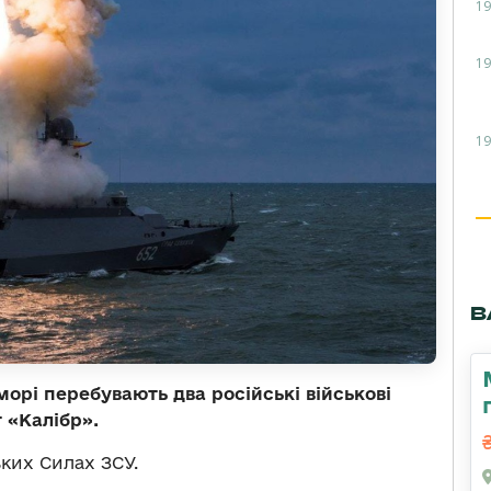
19
19
19
В
орі перебувають два російські військові
т «Калібр».
ких Силах ЗСУ.