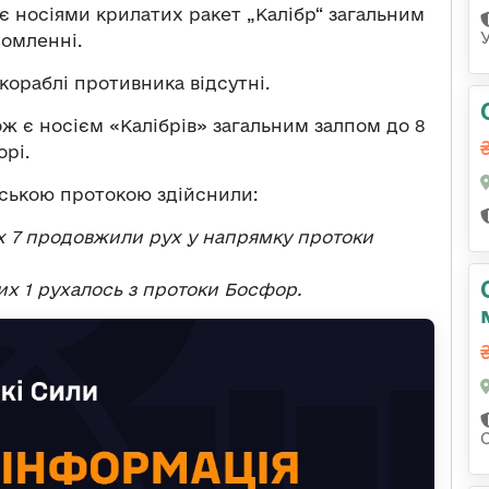
 є носіями крилатих ракет „Калібр“ загальним
домленні.
кораблі противника відсутні.
ож є носієм «Калібрів» загальним залпом до 8
рі.
нською протокою здійснили:
их 7 продовжили рух у напрямку протоки
них 1 рухалось з протоки Босфор.