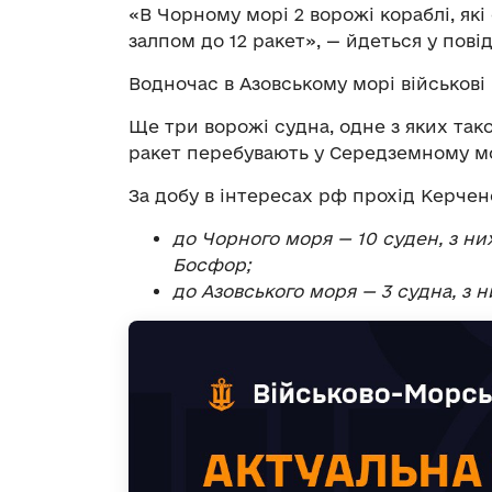
«В Чорному морі 2 ворожі кораблі, які
залпом до 12 ракет», — йдеться у пові
Водночас в Азовському морі військові 
Ще три ворожі судна, одне з яких так
ракет перебувають у Середземному мо
За добу в інтересах рф прохід Керче
до Чорного моря — 10 суден, з н
Босфор;
до Азовського моря — 3 судна, з 