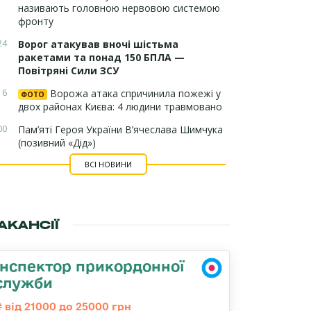
називають головною нервовою системою
фронту
24
Ворог атакував вночі шістьма
ракетами та понад 150 БПЛА —
Повітряні Сили ЗСУ
16
Ворожа атака спричинила пожежі у
ФОТО
двох районах Києва: 4 людини травмовано
00
Пам’яті Героя України В’ячеслава Шимчука
(позивний «Дід»)
ВСІ НОВИНИ
АКАНСІЇ
Інспектор прикордонної
служби
від 21000 до 25000 грн