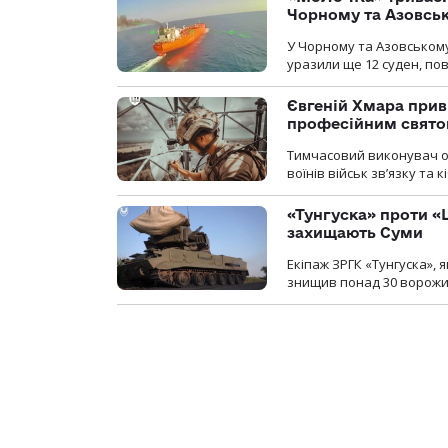
Чорному та Азовсь
У Чорному та Азовському
уразили ще 12 суден, пов
Євгеній Хмара приві
професійним свят
Тимчасовий виконувач об
воїнів військ зв’язку та
«Тунгуска» проти «Ш
захищають Суми
Екіпаж ЗРГК «Тунгуска»,
знищив понад 30 ворожих