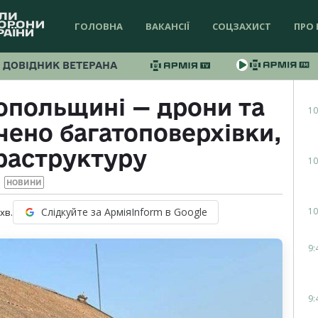
ГОЛОВНА
ВАКАНСІЇ
СОЦЗАХИСТ
ПРО 
ДОВІДНИК ВЕТЕРАНА
копольщині — дрони та
10
чено багатоповерхівки,
раструктуру
10
НОВИНИ
10
Слідкуйте за АрміяInform в Google
хв.
9:
9: