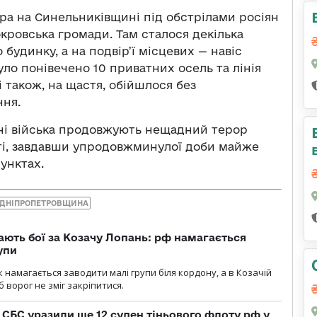
ора на Синельниківщині під обстрілами росіян
кровська громади. Там сталося декілька
 будинку, а на подвір’ї місцевих — навіс
уло понівечено 10 приватних осель та лінія
 також, на щастя, обійшлося без
ня.
ні війська продовжують нещадний терор
ті, завдавши упродовжминулої доби майже
унктах.
ДНІПРОПЕТРОВЩИНА
ають бої за Козачу Лопань: рф намагається
упи
 намагається заводити малі групи біля кордону, а в Козачій
 ворог не зміг закріпитися.
СБС уразили ще 12 суден тіньового флоту рф у