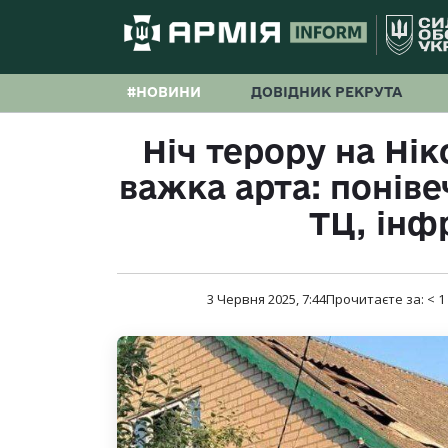
#НОВИНИ
ДОВІДНИК РЕКРУТА
Ніч терору на Ні
важка арта: поніве
ТЦ, інф
3 Червня 2025, 7:44
Прочитаєте за:
< 1