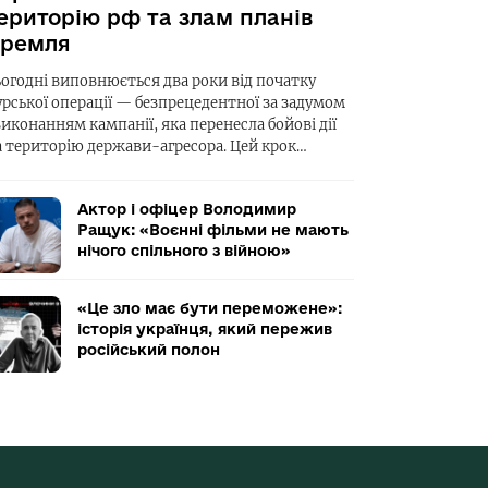
ериторію рф та злам планів
ремля
ьогодні виповнюється два роки від початку
урської операції — безпрецедентної за задумом
виконанням кампанії, яка перенесла бойові дії
а територію держави-агресора. Цей крок…
Актор і офіцер Володимир
Ращук: «Воєнні фільми не мають
нічого спільного з війною»
«Це зло має бути переможене»:
історія українця, який пережив
російський полон