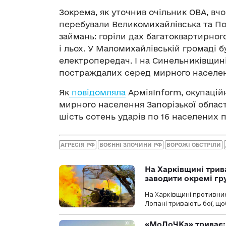
Зокрема, як уточнив очільник ОВА, вч
перебували Великомихайлівська та По
займань: горіли дах багатоквартирного
і льох. У Маломихайлівській громаді б
електропередач. І на Синельниківщині
постраждалих серед мирного населен
Як
повідомляла
АрміяInform, окупацій
мирного населення Запорізької облас
шість сотень ударів по 16 населених п
АГРЕСІЯ РФ
ВОЄННІ ЗЛОЧИНИ РФ
ВОРОЖІ ОБСТРІЛИ
На Харківщині трив
заводити окремі гр
На Харківщині противник
Лопані тривають бої, щоб
«МоЛоЧКа» триває: 