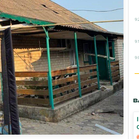
9:
9:
9:
В