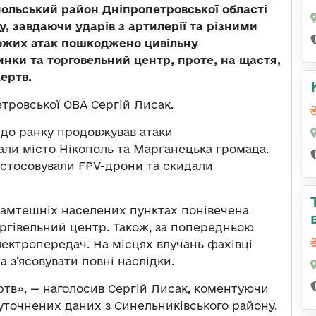
польський район Дніпропетровської області
у, завдаючи ударів з артилерії та різними
рожих атак пошкоджено цивільну
инки та торговельний центр, проте, на щастя,
ертв.
тровської ОВА Сергій Лисак.
й до ранку продовжував атаки
али місто Нікополь та Марганецька громада.
астосовували FPV-дрони та скидали
тамтешніх населених пунктах понівечена
оргівельний центр. Також, за попередньою
ектропередач. На місцях влучань фахівці
 з’ясовувати повні наслідки.
тв», — наголосив Сергій Лисак, коментуючи
 уточнених даних з Синельниківського району.