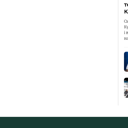
т
К
С
К
і 
н