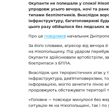
Окупанти не полишали у спокої Ніко
упродовж усього вечора, ночі та ранк
типами безпілотників. Внаслідок во
інфраструктуру, багатоповерхові буд
цього разу обійшлося без людських ж
Про це
повідомив
начальник Дніпропе
За його словами, агресор від вечора 
на Нікопольщину. Під ударом перебув
Окупанти здійснювали артобстріли, з
боєприпаси з БПЛА.
Внаслідок цих терористичних атак у 
інфраструктура, дев’ятиповерхівки, т
інформацією, могло зачепити лінію ел
продовжують обстежувати території та
«Головне — повсюди минулося без жер
ситуацію як на Нікопольщині, так і по