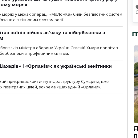
кому морях
 морях у межах операції «МоЛоЧКа» Сили безпілотних систем
’язаних із тіньовим флотом росії.
тав воїнів військ зв’язку та кібербезпеки з
П
ом
ов’язків міністра оборони України Євгеній Хмара привітав
 кібербезпеки з професійним святом.
ахедів» і «Орланів»: як українські зенітники
 який прикриває критичну інфраструктуру Сумщини, вже
 повітряних цілей, зокрема «Шахеди» й «Орлани».
Д
п