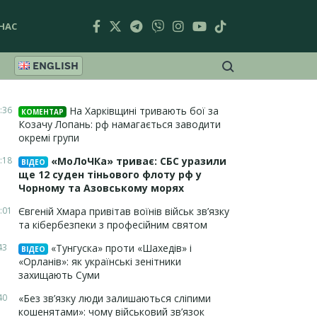
НАС
ENGLISH
:36
На Харківщині тривають бої за
КОМЕНТАР
Козачу Лопань: рф намагається заводити
окремі групи
:18
«МоЛоЧКа» триває: СБС уразили
ВІДЕО
ще 12 суден тіньового флоту рф у
Чорному та Азовському морях
:01
Євгеній Хмара привітав воїнів військ зв’язку
та кібербезпеки з професійним святом
43
«Тунгуска» проти «Шахедів» і
ВІДЕО
«Орланів»: як українські зенітники
захищають Суми
40
«Без зв’язку люди залишаються сліпими
кошенятами»: чому військовий зв’язок