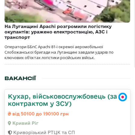
На Луганщині Apachi розгромили логістику
окупантів: уражено електростанцію, АЗС і
транспорт
Оператори ББпС Apachi 81-ї окремої аеромобільної
Слобожанської бригади на Луганщині завдали ударів по
ключових об’єктах логістики російських військ.
ВАКАНСІЇ
Кухар, військовослужбовець (за
контрактом у ЗСУ)
від 50100 до 190100 грн
Кривий Ріг
Криворізький РТЦК та СП