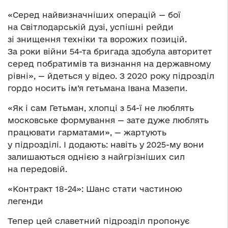
«Серед найвизначніших операцій — бої
на Світлодарській дузі, успішні рейди
зі знищення техніки та ворожих позицій.
За роки війни 54-та бригада здобула авторитет
серед побратимів та визнання на державному
рівні», — йдеться у відео. З 2020 року підрозділ
гордо носить ім’я гетьмана Івана Мазепи.
«Як і сам Гетьман, хлопці з 54-ї не люблять
московське формування — зате дуже люблять
працювати гарматами», — жартують
у підрозділі. І додають: навіть у 2025-му вони
залишаються однією з найгрізніших сил
на передовій.
«Контракт 18-24»: Шанс стати частиною
легенди
Тепер цей славетний підрозділ пропонує