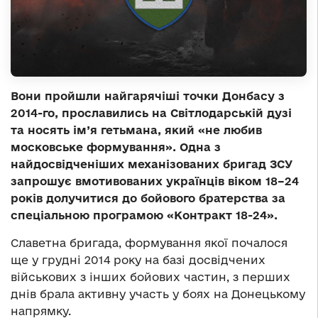
Вони пройшли найгарячіші точки Донбасу з
2014-го, прославились на Світлодарській дузі
та носять ім’я гетьмана, який «не любив
московське формування». Одна з
найдосвідченіших механізованих бригад ЗСУ
запрошує вмотивованих українців віком 18–24
років долучитися до бойового братерства за
спеціальною програмою «Контракт 18-24».
Славетна бригада, формування якої почалося
ще у грудні 2014 року на базі досвідчених
військових з інших бойових частин, з перших
днів брала активну участь у боях на Донецькому
напрямку.