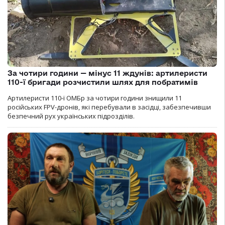
За чотири години — мінус 11 ждунів: артилеристи
110-ї бригади розчистили шлях для побратимів
Артилеристи 110-ї ОМБр за чотири години знищили 11
російських FPV-дронів, які перебували в засідці, забезпечивши
безпечний рух українських підрозділів.