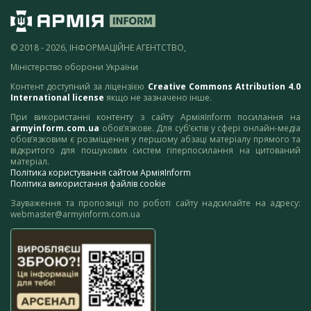
© 2018 - 2026, ІНФОРМАЦІЙНЕ АГЕНТСТВО,
Міністерство оборони України
Контент доступний за ліцензією
Creative Commons Attribution 4.0
International license
якщо не зазначено інше.
При використанні контенту з сайту АрміяInform посилання на
armyinform.com.ua
обов’язкове. Для суб’єктів у сфері онлайн-медіа
обов’язковим є розміщення у першому абзаці матеріалу прямого та
відкритого для пошукових систем гіперпосилання на цитований
матеріал.
Політика користування сайтом АрміяInform
Політика використання файлів cookie
Зауваження та пропозиції по роботі сайту надсилайте на адресу:
webmaster@armyinform.com.ua