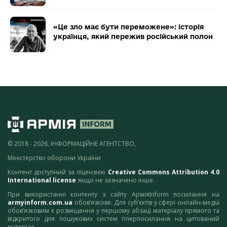
«Це зло має бути переможене»: історія
українця, який пережив російський полон
© 2018 - 2026, ІНФОРМАЦІЙНЕ АГЕНТСТВО,
Міністерство оборони України
Контент доступний за ліцензією
Creative Commons Attribution 4.0
International license
якщо не зазначено інше.
При використанні контенту з сайту АрміяInform посилання на
armyinform.com.ua
обов’язкове. Для суб’єктів у сфері онлайн-медіа
обов’язковим є розміщення у першому абзаці матеріалу прямого та
відкритого для пошукових систем гіперпосилання на цитований
матеріал.