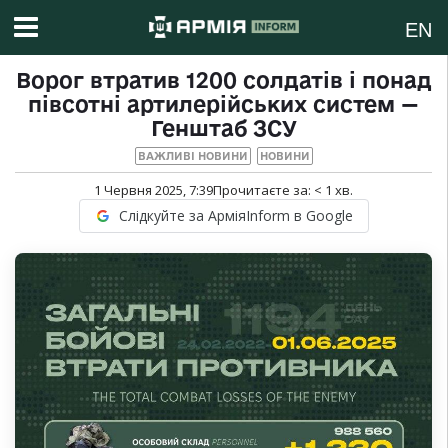
EN
Ворог втратив 1200 солдатів і понад
півсотні артилерійських систем —
Генштаб ЗСУ
ВАЖЛИВІ НОВИНИ
НОВИНИ
1 Червня 2025, 7:39
Прочитаєте за:
< 1
хв.
Слідкуйте за АрміяInform в Google