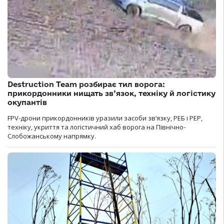
Destruction Team розбирає тил ворога:
прикордонники нищать зв’язок, техніку й логістику
окупантів
FPV-дрони прикордонників уразили засоби зв’язку, РЕБ і РЕР,
техніку, укриття та логістичний хаб ворога на Північно-
Слобожанському напрямку.