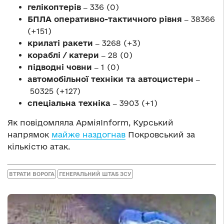
гелікоптерів ‒
336 (0)
БПЛА оперативно-тактичного рівня ‒
38366
(+151)
крилаті ракети ‒
3268 (+3)
кораблі / катери ‒
28 (0)
підводні човни ‒
1 (0)
автомобільної техніки та автоцистерн ‒
50325 (+127)
спеціальна техніка ‒
3903 (+1)
Як повідомляла АрміяInform, Курський
напрямок
майже наздогнав
Покровський за
кількістю атак.
ВТРАТИ ВОРОГА
ГЕНЕРАЛЬНИЙ ШТАБ ЗСУ