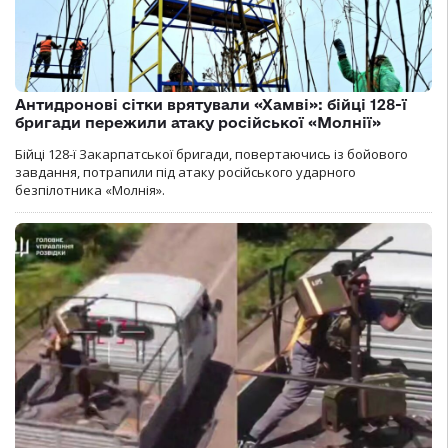
Антидронові сітки врятували «Хамві»: бійці 128-ї
бригади пережили атаку російської «Молнії»
Бійці 128-ї Закарпатської бригади, повертаючись із бойового
завдання, потрапили під атаку російського ударного
безпілотника «Молнія».