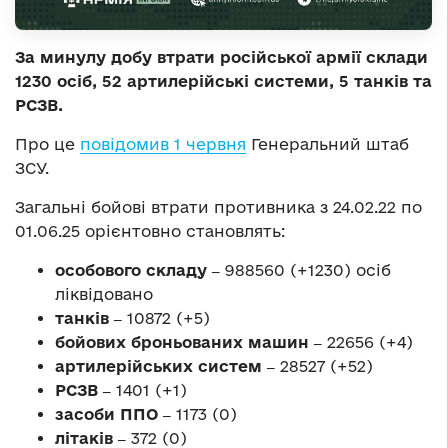
За минулу добу втрати російської армії склади
1230 осіб, 52 артилерійські системи, 5 танків та
РСЗВ.
Про це
повідомив 1 червня
Генеральний штаб
ЗСУ.
Загальні бойові втрати противника з 24.02.22 по
01.06.25 орієнтовно становлять:
особового складу ‒
988560 (+1230) осіб
ліквідовано
танків ‒
10872 (+5)
бойових броньованих машин ‒
22656 (+4)
артилерійських систем ‒
28527 (+52)
РСЗВ ‒
1401 (+1)
засоби ППО ‒
1173 (0)
літаків ‒
372 (0)