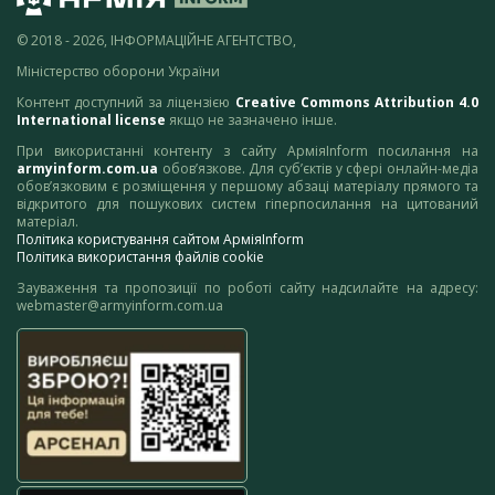
© 2018 - 2026, ІНФОРМАЦІЙНЕ АГЕНТСТВО,
Міністерство оборони України
Контент доступний за ліцензією
Creative Commons Attribution 4.0
International license
якщо не зазначено інше.
При використанні контенту з сайту АрміяInform посилання на
armyinform.com.ua
обов’язкове. Для суб’єктів у сфері онлайн-медіа
обов’язковим є розміщення у першому абзаці матеріалу прямого та
відкритого для пошукових систем гіперпосилання на цитований
матеріал.
Політика користування сайтом АрміяInform
Політика використання файлів cookie
Зауваження та пропозиції по роботі сайту надсилайте на адресу:
webmaster@armyinform.com.ua