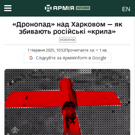
EN
«Дронопад» над Харковом — як
збивають російські «крила»
НОВИНИ
1 Червня 2025, 10:52
Прочитаєте за:
< 1
хв.
Слідкуйте за АрміяInform в Google