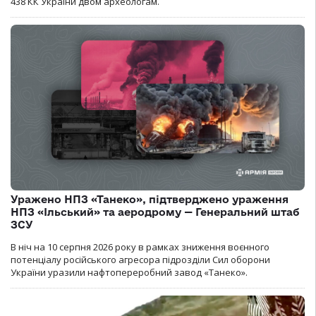
438 КК України двом археологам.
Уражено НПЗ «Танеко», підтверджено ураження
НПЗ «Ільський» та аеродрому — Генеральний штаб
ЗСУ
В ніч на 10 серпня 2026 року в рамках зниження воєнного
потенціалу російського агресора підрозділи Сил оборони
України уразили нафтопереробний завод «Танеко».