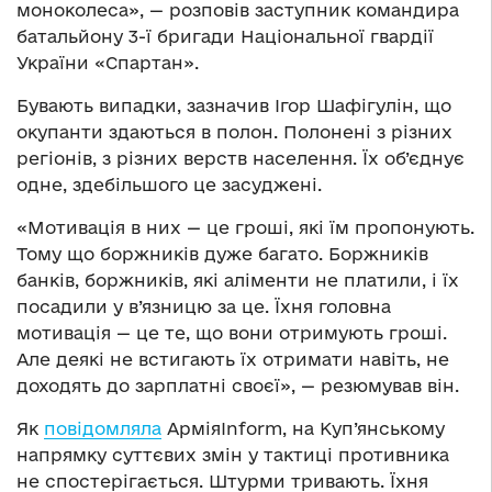
моноколеса», — розповів заступник командира
батальйону 3-ї бригади Національної гвардії
України «Спартан».
Бувають випадки, зазначив Ігор Шафігулін, що
окупанти здаються в полон. Полонені з різних
регіонів, з різних верств населення. Їх об’єднує
одне, здебільшого це засуджені.
«Мотивація в них — це гроші, які їм пропонують.
Тому що боржників дуже багато. Боржників
банків, боржників, які аліменти не платили, і їх
посадили у в’язницю за це. Їхня головна
мотивація — це те, що вони отримують гроші.
Але деякі не встигають їх отримати навіть, не
доходять до зарплатні своєї», — резюмував він.
Як
повідомляла
АрміяInform, на Куп’янському
напрямку суттєвих змін у тактиці противника
не спостерігається. Штурми тривають. Їхня