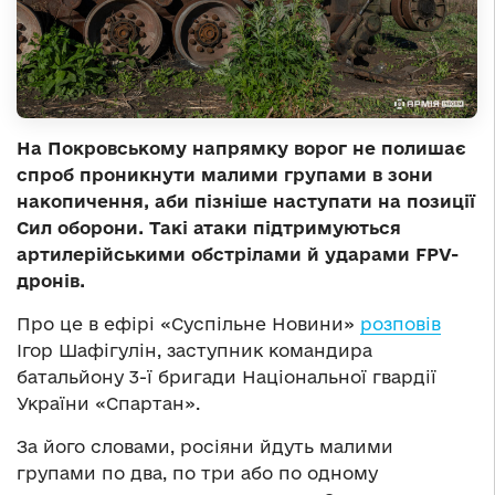
На Покровському напрямку ворог не полишає
спроб проникнути малими групами в зони
накопичення, аби пізніше наступати на позиції
Сил оборони. Такі атаки підтримуються
артилерійськими обстрілами й ударами FPV-
дронів.
Про це в ефірі «Суспільне Новини»
розповів
Ігор Шафігулін, заступник командира
батальйону 3-ї бригади Національної гвардії
України «Спартан».
За його словами, росіяни йдуть малими
групами по два, по три або по одному