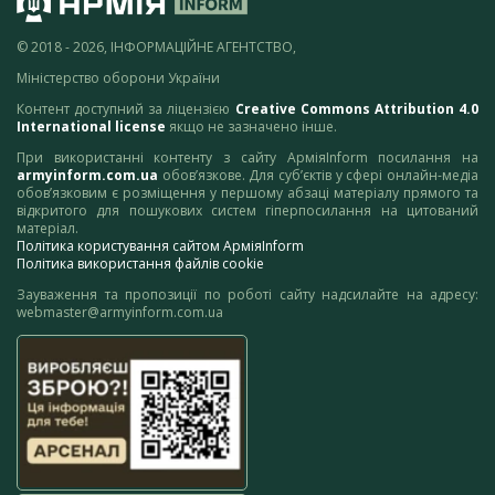
© 2018 - 2026, ІНФОРМАЦІЙНЕ АГЕНТСТВО,
Міністерство оборони України
Контент доступний за ліцензією
Creative Commons Attribution 4.0
International license
якщо не зазначено інше.
При використанні контенту з сайту АрміяInform посилання на
armyinform.com.ua
обов’язкове. Для суб’єктів у сфері онлайн-медіа
обов’язковим є розміщення у першому абзаці матеріалу прямого та
відкритого для пошукових систем гіперпосилання на цитований
матеріал.
Політика користування сайтом АрміяInform
Політика використання файлів cookie
Зауваження та пропозиції по роботі сайту надсилайте на адресу:
webmaster@armyinform.com.ua