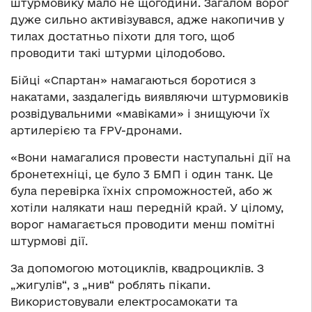
штурмовику мало не щогодини. Загалом ворог
дуже сильно активізувався, адже накопичив у
тилах достатньо піхоти для того, щоб
проводити такі штурми цілодобово.
Бійці «Спартан» намагаються боротися з
накатами, заздалегідь виявляючи штурмовиків
розвідувальними «мавіками» і знищуючи їх
артилерією та FPV-дронами.
«Вони намагалися провести наступальні дії на
бронетехніці, це було 3 БМП і один танк. Це
була перевірка їхніх спроможностей, або ж
хотіли налякати наш передній край. У цілому,
ворог намагається проводити менш помітні
штурмові дії.
За допомогою мотоциклів, квадроциклів. З
„жигулів“, з „нив“ роблять пікапи.
Використовували електросамокати та