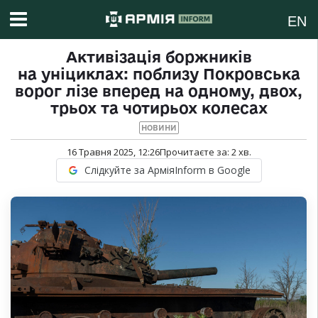
EN
Активізація боржників
на уніциклах: поблизу Покровська
ворог лізе вперед на одному, двох,
трьох та чотирьох колесах
НОВИНИ
16 Травня 2025, 12:26
Прочитаєте за:
2
хв.
Слідкуйте за АрміяInform в Google