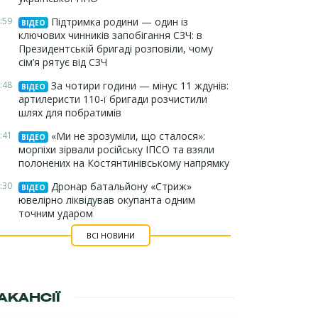
:59
Підтримка родини — один із
ВІДЕО
ключових чинників запобігання СЗЧ: в
Президентській бригаді розповіли, чому
сім’я рятує від СЗЧ
:48
За чотири години — мінус 11 ждунів:
ВІДЕО
артилеристи 110-ї бригади розчистили
шлях для побратимів
:41
«Ми не зрозуміли, що сталося»:
ВІДЕО
морпіхи зірвали російську ІПСО та взяли
полонених на Костянтинівському напрямку
:30
Дронар батальйону «Стриж»
ВІДЕО
ювелірно ліквідував окупанта одним
точним ударом
ВСІ НОВИНИ
АКАНСІЇ