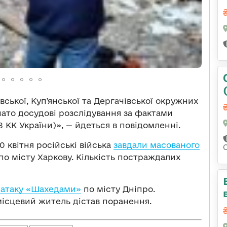
ської, Купʼянської та Дергачівської окружних
чато досудові розслідування за фактами
8 КК України)», — йдеться в повідомленні.
0 квітня російські війська
завдали масованого
о місту Харкову. Кількість постраждалих
 атаку «Шахедами»
по місту Дніпро.
 місцевий житель дістав поранення.