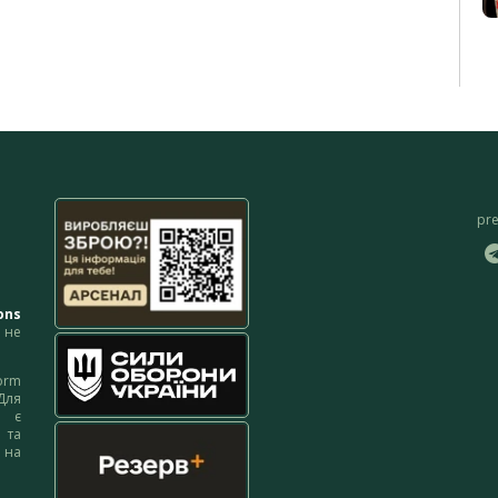
pr
ons
не
orm
Для
м є
 та
 на