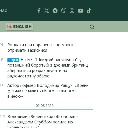
НАС
ENGLISH
34
Виплати при пораненні: що мають
отримати захисники
19
На ім’я “Швидкий винищувач”: у
ВІДЕО
потенційній боротьбі з дронами британці
збираються розраховувати на
радіочастотну зброю
03
Актор і офіцер Володимир Ращук: «Воєнні
фільми не мають нічого спільного з
війною»
05.08.2026
:10
Володимир Зеленський обговорив з
Александром Стуббом посилення
української ППО