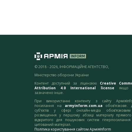
© 2018 - 2026, ІНФОРМАЦІЙНЕ АГЕНТСТВО,
Міністерство оборони України
Контент доступний за ліцензією
Creative Comm
Attribution 4.0 International license
якщо 
зазначено інше.
При використанні контенту з сайту АрміяInf
посилання на
armyinform.com.ua
обов’язкове. 
суб’єктів у сфері онлайн-медіа обов’язкови
розміщення у першому абзаці матеріалу прямого
відкритого для пошукових систем гіперпосилання
цитований матеріал.
Політика користування сайтом АрміяInform