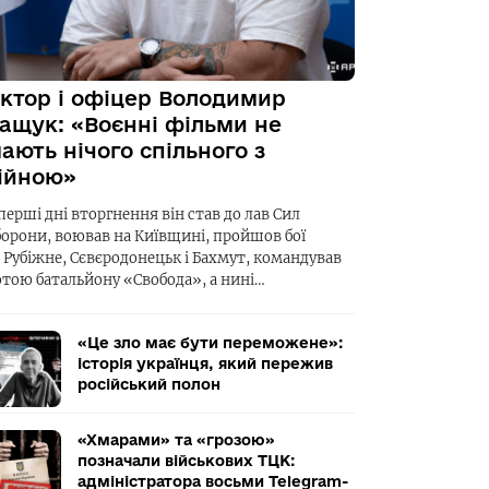
ктор і офіцер Володимир
ащук: «Воєнні фільми не
ають нічого спільного з
ійною»
перші дні вторгнення він став до лав Сил
борони, воював на Київщині, пройшов бої
а Рубіжне, Сєвєродонецьк і Бахмут, командував
отою батальйону «Свобода», а нині…
«Це зло має бути переможене»:
історія українця, який пережив
російський полон
«Хмарами» та «грозою»
позначали військових ТЦК:
адміністратора восьми Telegram-