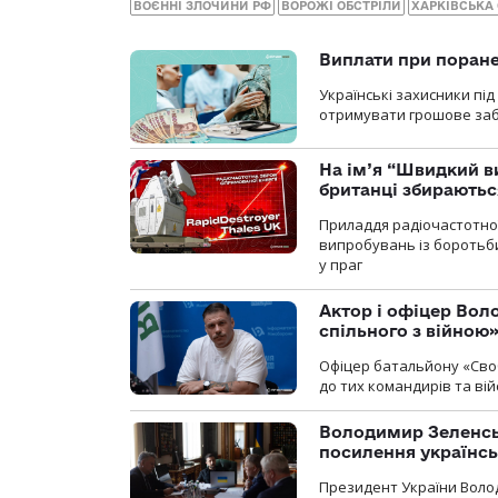
ВОЄННІ ЗЛОЧИНИ РФ
ВОРОЖІ ОБСТРІЛИ
ХАРКІВСЬКА
Виплати при поране
Українські захисники пі
отримувати грошове заб
На ім’я “Швидкий в
британці збираютьс
Приладдя радіочастотної 
випробувань із боротьби
у праг
Актор і офіцер Вол
спільного з війною
Офіцер батальйону «Сво
до тих командирів та вій
Володимир Зеленсь
посилення українс
Президент України Воло