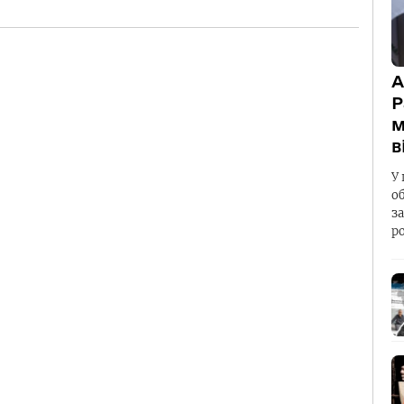
А
Р
м
в
У 
о
з
р