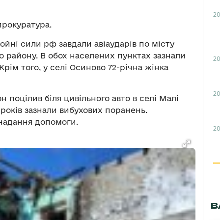
20
прокуратура.
ройні сили рф завдали авіаударів по місту
го району. В обох населених пунктах зазнали
20
рім того, у селі Осиново 72-річна жінка
20
н поцілив біля цивільного авто в селі Малі
6 років зазнали вибухових поранень.
 надання допомоги.
20
В