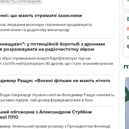
 ОБЛАСТЬ
ХАРКІВЩИНА
нні: що мають отримати захисники
д час лікування внаслідок поранення продовжують
езпечення та додаткову винагороду.
инищувач”: у потенційній боротьбі з дронами
я розраховувати на радіочастотну зброю
зброї спрямованої енергії RapidDestroyer під час
 з БпЛА нейтралізувало 80 дронів, що стало значним кроком
П
одимир Ращук: «Воєнні фільми не мають нічого
»
бода» Нацгвардії України капітан Володимир Ращук належить
ськових лідерів, чий досвід формувався вже в бою.
кий обговорив з Александром Стуббом
ької ППО
димир Зеленський провів розмову з Президентом Фінляндії