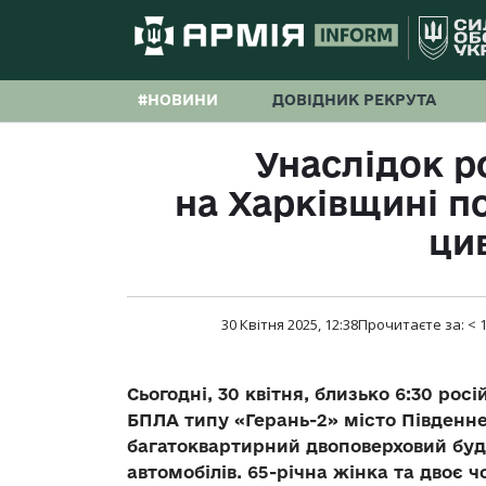
#НОВИНИ
ДОВІДНИК РЕКРУТА
Унаслідок р
на Харківщині 
ци
30 Квітня 2025, 12:38
Прочитаєте за:
< 
Сьогодні, 30 квітня, близько 6:30 ро
БПЛА типу «Герань-2» місто Південн
багатоквартирний двоповерховий буди
автомобілів. 65-річна жінка та двоє ч