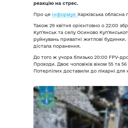
реакцію на стрес.
Про це
інформує
Харківська обласна 
Також 29 квітня орієнтовно о 22:00 зб
Купʼянськ та селу Осиново Купʼянсько
руйнувань приватні житлові будинки. К
дістала поранення.
До того ж учора близько 20:00 FPV-дро
Проходи. Двоє чоловіків віком 55 та 5
Потерпілих доставили до лікарні для