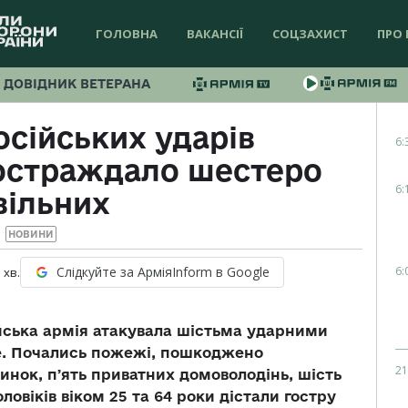
ГОЛОВНА
ВАКАНСІЇ
СОЦЗАХИСТ
ПРО 
ДОВІДНИК ВЕТЕРАНА
осійських ударів
6:
постраждало шестеро
6:
вільних
НОВИНИ
6:
Слідкуйте за АрміяInform в Google
1
хв.
сійська армія атакувала шістьма ударними
е. Почались пожежі, пошкоджено
21
нок, пʼять приватних домоволодінь, шість
оловіків віком 25 та 64 роки дістали гостру