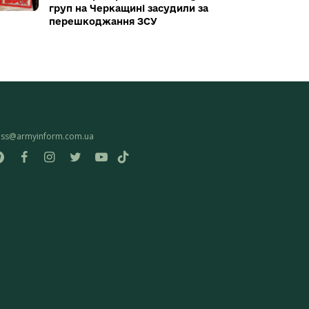
груп на Черкащині засудили за
перешкоджання ЗСУ
ess@armyinform.com.ua