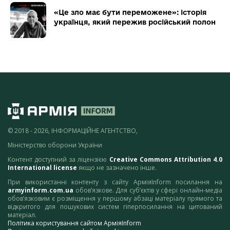
«Це зло має бути переможене»: історія
українця, який пережив російський полон
© 2018 - 2026, ІНФОРМАЦІЙНЕ АГЕНТСТВО,
Міністерство оборони України
Контент доступний за ліцензією
Creative Commons Attribution 4.0
International license
якщо не зазначено інше.
При використанні контенту з сайту АрміяInform посилання на
armyinform.com.ua
обов’язкове. Для суб’єктів у сфері онлайн-медіа
обов’язковим є розміщення у першому абзаці матеріалу прямого та
відкритого для пошукових систем гіперпосилання на цитований
матеріал.
Політика користування сайтом АрміяInform