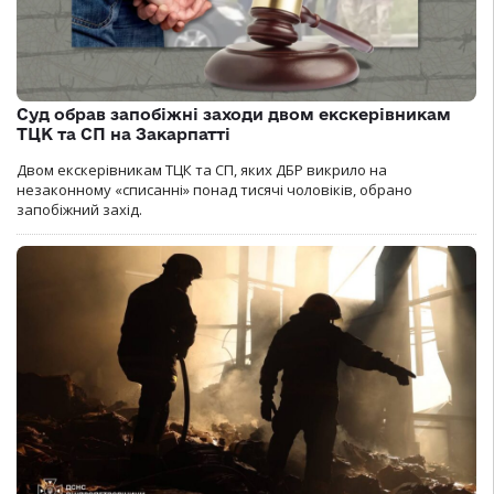
Суд обрав запобіжні заходи двом екскерівникам
ТЦК та СП на Закарпатті
Двом екскерівникам ТЦК та СП, яких ДБР викрило на
незаконному «списанні» понад тисячі чоловіків, обрано
запобіжний захід.