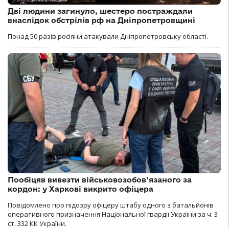
Дві людини загинуло, шестеро постраждали
внаслідок обстрілів рф на Дніпропетровщині
Понад 50 разів росіяни атакували Дніпропетровську області.
Пообіцяв вивезти військовозобов’язаного за
кордон: у Харкові викрито офіцера
Повідомлено про підозру офіцеру штабу одного з батальйонів
оперативного призначення Національної гвардії України за ч. 3
ст. 332 КК України.