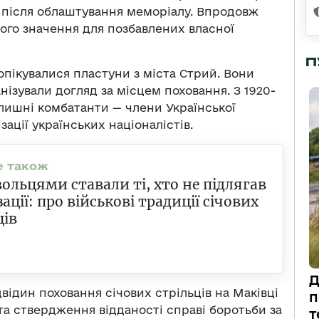
 після облаштування меморіалу. Впродовж
вого значення для позбавлених власної
П
опікувалися пластуни з міста Стрий. Вони
нізували догляд за місцем поховання. З 1920-
лишні комбатанти — члени Української
ізації українських націоналістів.
ольцями ставали ті, хто не підлягав
зації: про військові традиції січових
ців
Д
відин поховання січових стрільців на Маківці
п
та ствердження відданості справі боротьби за
т