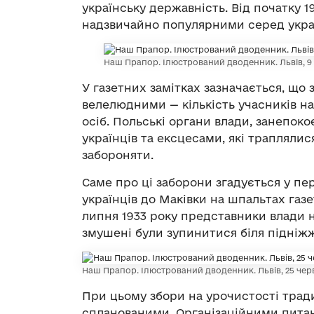
українську державність. Від початку 
надзвичайно популярними серед украї
Наш Прапор. Ілюстрований дводенник. Львів, 9 лип
У газетних замітках зазначається, що 
велелюдними — кількість учасників нал
осіб. Польські органи влади, занепок
українців та ексцесами, які траплялис
забороняти.
Саме про ці заборони згадується у пе
українців до Маківки на шпальтах газ
липня 1933 року представники влади не
змушені були зупинитися біля підніжж
Наш Прапор. Ілюстрований дводенник. Львів, 25 червня 
При цьому збори на урочистості трад
спланованими. Організаційними пита