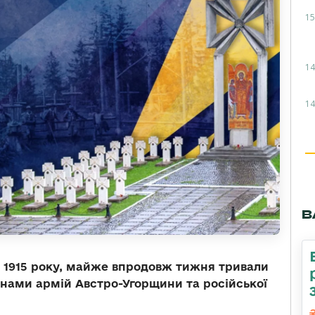
15
14
14
В
вня 1915 року, майже впродовж тижня тривали
тинами армій Австро-Угорщини та російської