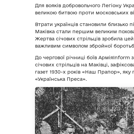
Для вояків добровольчого Легіону Укр
великою битвою проти московських ві
Втрати українців становили близько пі
Маківка стали першим великим похова
Жертва січових стрільців зробила цей
важливим символом збройної боротьби
До чергової річниці боїв АрміяInform 
січових стрільців на Маківці, зафіксо
газет 1930-х років «Наш Прапор», яку
«Українська Преса».