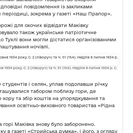
дповідні повідомлення із закликами
й періодиці, зокрема у газеті «Наш Прапор».
орожі для охочих відвідати Маківку
овувало також українське патріотичне
до Тухлі вони могли дістатися організованими
лаштування ночівлі.
1934 року. С. 2 (ліворуч) та Ч. 51 (154). Неділя 8 липня 1934 р. С.
 студентів і селян, уплав подолавши річку
озташувалися табором поблизу гори, де
 хору та збір коштів на упорядкування та
вання освітньо-виховного товариства «Рідна
 горі Маківка знову було заборонено.
у в газеті «Стрийська думка», і його, з огляду