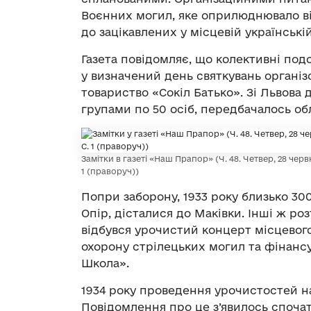
Воєнних могил, яке оприлюднювало ві
до зацікавлених у місцевій українські
Газета повідомляє, що колективні под
у визначений день святкувань організ
товариство «Сокіл Батько». Зі Львова 
групами по 50 осіб, передбачалось об
Замітки в газеті «Наш Прапор» (Ч. 48. Четвер, 28 червня 
1 (праворуч))
Попри заборону, 1933 року близько 300
Опір, дісталися до Маківки. Інші ж р
відбувся урочистий концерт місцевого
охорону стрілецьких могил та фінансу
Школа».
1934 року проведення урочистостей на
Повідомлення про це з’явилось спочатк