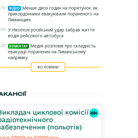
:10
Менше двох годин на порятунок: як
ВІДЕО
прикордонники евакуювали пораненого на
Лиманщині
:50
У Нікополі російський удар забрав життя
водія рейсового автобуса
:29
Медик розповів про складність
КОМЕНТАР
евакуації поранених на Лиманському
напрямку
ВСІ НОВИНИ
АКАНСІЇ
Викладач циклової комісії
радіотехнічного
забезпечення (польотів)
від 27000 до 52000 грн