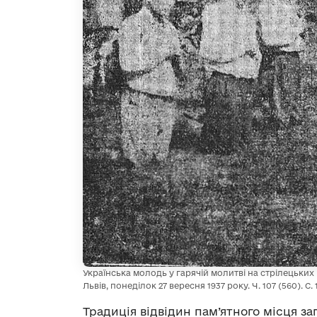
Українська молодь у гарячій молитві на стрілецьки
Львів, понеділок 27 вересня 1937 року. Ч. 107 (560). С. 
Традиція відвідин пам’ятного місця заг