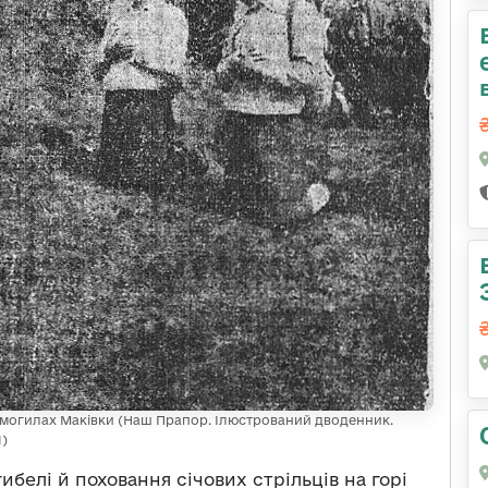
х могилах Маківки (Наш Прапор. Ілюстрований дводенник.
1)
ибелі й поховання січових стрільців на горі