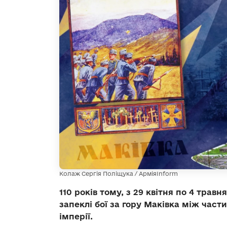
Колаж Сергія Поліщука / АрміяInform
110 років тому, з 29 квітня по 4 тра
запеклі бої за гору Маківка між час
імперії.