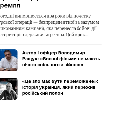
ремля
ьогодні виповнюється два роки від початку
урської операції — безпрецедентної за задумом
виконанням кампанії, яка перенесла бойові дії
а територію держави-агресора. Цей крок…
Актор і офіцер Володимир
Ращук: «Воєнні фільми не мають
нічого спільного з війною»
«Це зло має бути переможене»:
історія українця, який пережив
російський полон