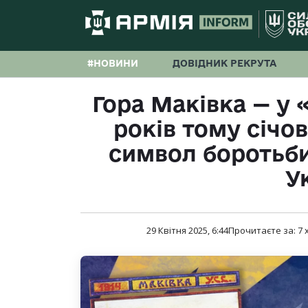
#НОВИНИ
ДОВІДНИК РЕКРУТА
Гора Маківка — у 
років тому січов
символ боротьби
У
29 Квітня 2025, 6:44
Прочитаєте за:
7