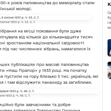
1930-х років паломництва до меморіалу стали
К
нської молоді.
С
К
ня 1933 р. Ч. 53. С. 7.
і 
н
зібрання на місці поховання були дуже
ічувала від кількох до кільканадцяти тисяч
оєні зростанням національної свідомості
я під час численних зібрань, намагалися їх
рших публікаціях про масові паломництва
ети «Наш Прапор» у 1933 році. На початку
 пустили на гору близько 5 тис. українців, які
я і там відслужити панахиду за загиблими.
1933 р. Ч. 49. С. 7.
иційно були завчасними та добре
ннями займалося Товариство Охорони