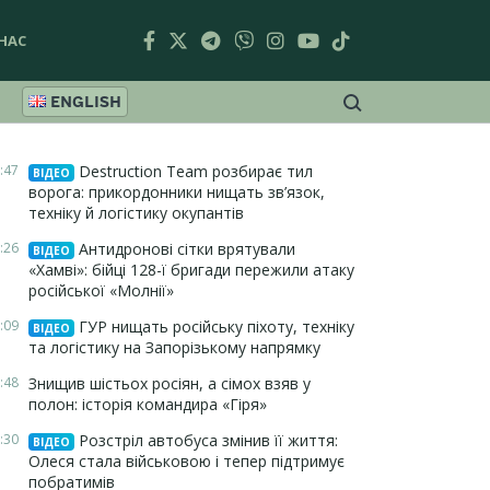
НАС
ENGLISH
:47
Destruction Team розбирає тил
ВІДЕО
ворога: прикордонники нищать зв’язок,
техніку й логістику окупантів
:26
Антидронові сітки врятували
ВІДЕО
«Хамві»: бійці 128-ї бригади пережили атаку
російської «Молнії»
:09
ГУР нищать російську піхоту, техніку
ВІДЕО
та логістику на Запорізькому напрямку
:48
Знищив шістьох росіян, а сімох взяв у
полон: історія командира «Гіря»
:30
Розстріл автобуса змінив її життя:
ВІДЕО
Олеся стала військовою і тепер підтримує
побратимів