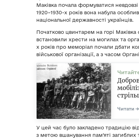
Маківка почала формуватися невдовзі
1920–1930-х років вона набула особли
національної державності українців.
Початково цвинтарем на горі Маківка 
встановили хрести на могилах та орга
х років про меморіал почали дбати ко
військової організації, а з часом Орган
Добров
мобілі
стріль
У цей час було закладено традицію від
з метою вшанування пам’яті загиблих 