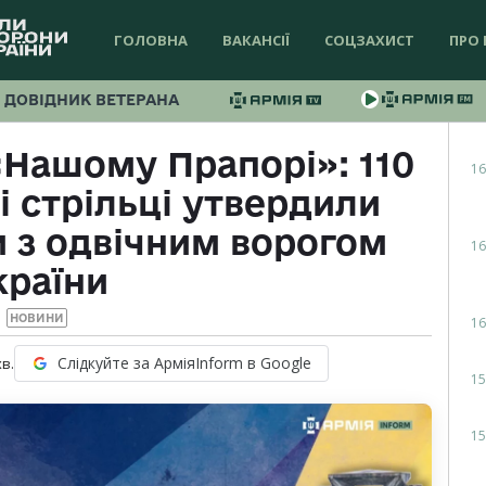
ГОЛОВНА
ВАКАНСІЇ
СОЦЗАХИСТ
ПРО 
ДОВІДНИК ВЕТЕРАНА
«Нашому Прапорі»: 110
16
і стрільці утвердили
 з одвічним ворогом
16
країни
НОВИНИ
16
Слідкуйте за АрміяInform в Google
хв.
15
15