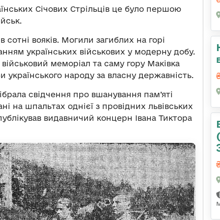
аїнських Січових Стрільців це було першою
йськ.
в сотні вояків. Могили загиблих на горі
нням українських військових у модерну добу.
 військовий меморіал та саму гору Маківка
 українського народу за власну державність.
зібрала свідчення про вшанування пам’яті
вані на шпальтах однієї з провідних львівських
 публікував видавничий концерн Івана Тиктора