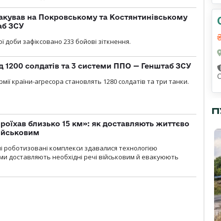
акував на Покровському та Костянтинівському
аб ЗСУ
ї доби зафіксовано 233 бойові зіткнення.
д 1200 солдатів та 3 системи ППО — Генштаб ЗСУ
мії країни-агресора становлять 1280 солдатів та три танки.
П
проїхав близько 15 км»: як доставляють життєво
військовим
ні роботизовані комплекси здавалися технологією
ми доставляють необхідні речі військовим й евакуюють