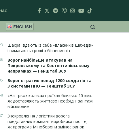
НАС
ENGLISH
23
Шахраї вдають із себе «власників Шахедів»
і вимагають гроші з бізнесменів
08
Ворог найбільше атакував на
Покровському та Костянтинівському
напрямках — Генштаб ЗСУ
35
Ворог втратив понад 1200 солдатів та
3 системи ППО — Генштаб ЗСУ
58
«На трьох колесах проїхав близько 15 км»:
як доставляють життєво необхідні вантажі
військовим
37
Знекровлення логістики ворога:
представник компанії-виробника про те,
як програма Міноборони змінює ринок