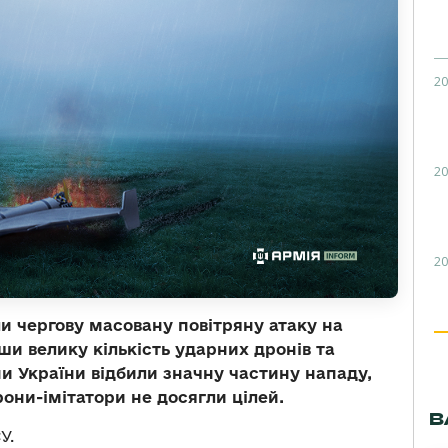
20
20
20
ли чергову масовану повітряну атаку на
вши велику кількість ударних дронів та
ни України відбили значну частину нападу,
они-імітатори не досягли цілей.
В
У.