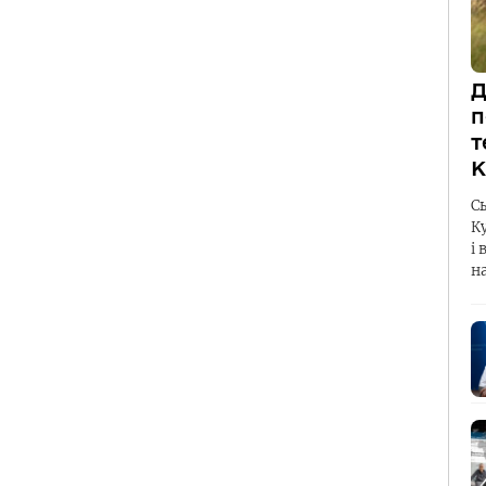
Д
п
т
К
С
К
і 
н