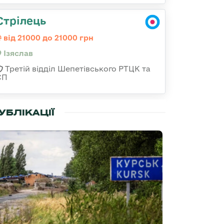
Стрілець
від 21000 до 21000 грн
Ізяслав
Третій відділ Шепетівського РТЦК та
СП
УБЛІКАЦІЇ