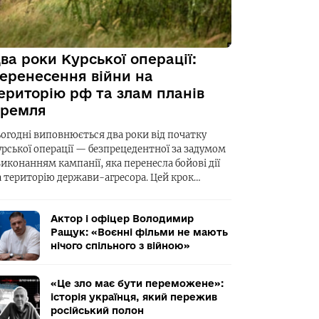
ва роки Курської операції:
еренесення війни на
ериторію рф та злам планів
ремля
ьогодні виповнюється два роки від початку
урської операції — безпрецедентної за задумом
виконанням кампанії, яка перенесла бойові дії
а територію держави-агресора. Цей крок…
Актор і офіцер Володимир
Ращук: «Воєнні фільми не мають
нічого спільного з війною»
«Це зло має бути переможене»:
історія українця, який пережив
російський полон