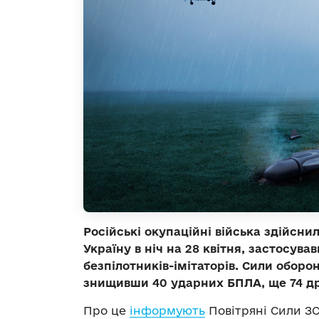
Російські окупаційні війська здійсни
Україну в ніч на 28 квітня, застосува
безпілотників-імітаторів. Сили оборо
знищивши 40 ударних БПЛА, ще 74 др
Про це
інформують
Повітряні Сили ЗС