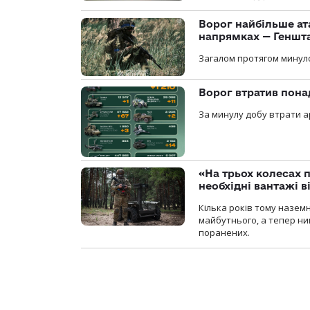
Ворог найбільше ат
напрямках — Геншт
Загалом протягом минуло
Ворог втратив пона
За минулу добу втрати ар
«На трьох колесах 
необхідні вантажі 
Кілька років тому назем
майбутнього, а тепер ни
поранених.