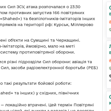
х Сил ЗСУ, атака розпочалася о 23:30
галом противник запустив 166 повітряних
«Shahed») та безпілотників-імітаторів інших
апрямків на території рф: Курськ, Міллерово
ені об’єкти на Сумщині та Черкащині.
-імітаторів, ймовірно, мало на меті
 систему протиповітряної оборони.
я різні підрозділи Сил оборони: авіація та
х Сил, засоби радіоелектронної боротьби (РЕБ)
о такі результати бойової роботи:
ahed» та інших) у східних, північних
 — локаційно втрачені. Цей термін Повітряні
ня цілей, які зникли з радарів і не досягли