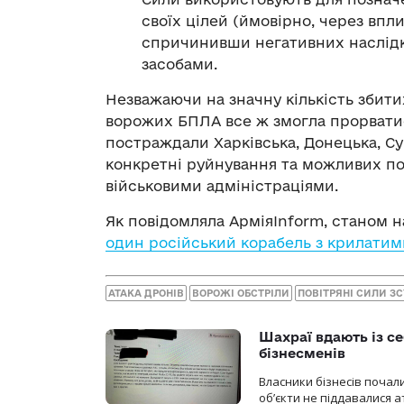
своїх цілей (ймовірно, через впли
спричинивши негативних наслідк
засобами.
Незважаючи на значну кількість збити
ворожих БПЛА все ж змогла прорватис
постраждали Харківська, Донецька, Су
конкретні руйнування та можливих п
військовими адміністраціями.
Як повідомляла АрміяInform, станом н
один російський корабель з крилатим
АТАКА ДРОНІВ
ВОРОЖІ ОБСТРІЛИ
ПОВІТРЯНІ СИЛИ З
Шахраї вдають із се
бізнесменів
Власники бізнесів почал
об’єкти не піддавалися 