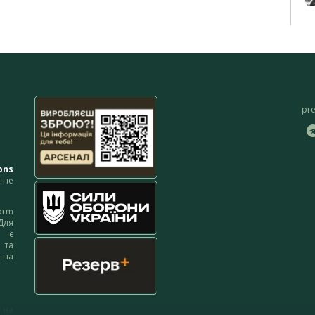
pr
ons
не
orm
Для
м є
 та
 на
 на