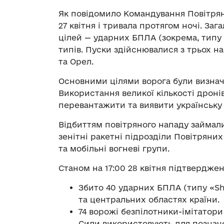
Як повідомило Командування Повітряни
27 квітня і тривала протягом ночі. За
цілей — ударних БПЛА (зокрема, типу 
типів. Пуски здійснювалися з трьох н
та Орел.
Основними цілями ворога були визнач
Використання великої кількості дронів
перевантажити та виявити українську
Відбиттям повітряного нападу займалис
зенітні ракетні підрозділи Повітряни
та мобільні вогневі групи.
Станом на 17:00 28 квітня підтверджен
Збито 40 ударних БПЛА (типу «Sh
та центральних областях країни.
74 ворожі безпілотники-імітатори
Сили використовують для позначен