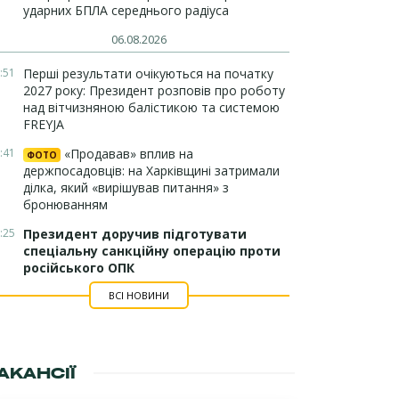
ударних БПЛА середнього радіуса
06.08.2026
:51
Перші результати очікуються на початку
2027 року: Президент розповів про роботу
над вітчизняною балістикою та системою
FREYJA
:41
«Продавав» вплив на
ФОТО
держпосадовців: на Харківщині затримали
ділка, який «вирішував питання» з
бронюванням
:25
Президент доручив підготувати
спеціальну санкційну операцію проти
російського ОПК
ВСІ НОВИНИ
АКАНСІЇ