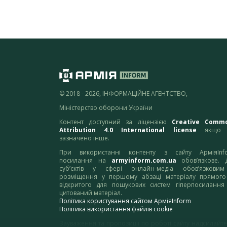
© 2018 - 2026, ІНФОРМАЦІЙНЕ АГЕНТСТВО,
Міністерство оборони України
Контент доступний за ліцензією
Creative Comm
Attribution 4.0 International license
якщо 
зазначено інше.
При використанні контенту з сайту АрміяInf
посилання на
armyinform.com.ua
обов’язкове. 
суб’єктів у сфері онлайн-медіа обов’язкови
розміщення у першому абзаці матеріалу прямого
відкритого для пошукових систем гіперпосилання
цитований матеріал.
Політика користування сайтом АрміяInform
Політика використання файлів cookie
Зауваження та пропозиції по роботі сайту надсилайте