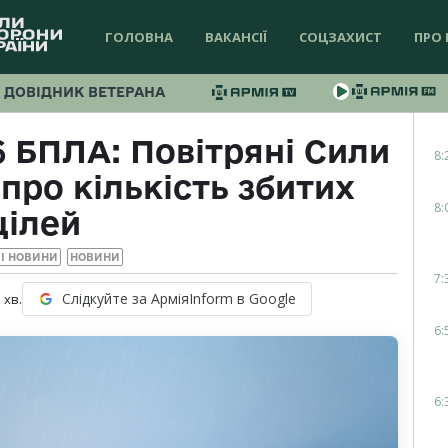
ГОЛОВНА
ВАКАНСІЇ
СОЦЗАХИСТ
ПРО 
ДОВІДНИК ВЕТЕРАНА
6 БПЛА: Повітряні Сили
8:
про кількість збитих
8:
цілей
І НОВИНИ
НОВИНИ
7:
Слідкуйте за АрміяInform в Google
1
хв.
6:
6: