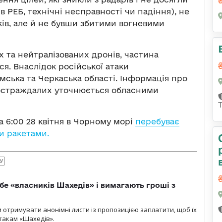
в РЕБ, технічні несправності чи падіння), не
ів, але й не бувши збитими вогневими
х та нейтралізованих дронів, частина
я. Внаслідок російської атаки
мська та Черкаська області. Інформація про
остраждалих уточнюється обласними
а 6:00 28 квітня в Чорному морі
перебуває
и ракетами.
СУ
бе «власників Шахедів» і вимагають гроші з
и отримувати анонімні листи із пропозицією заплатити, щоб їх
атакам «Шахедів».