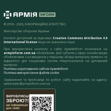
© 2018 - 2026, ІНФОРМАЦІЙНЕ АГЕНТСТВО,
Міністерство оборони України
Контент доступний за ліцензією
Creative Commons Attribution 4.0
International license
якщо не зазначено інше.
При використанні контенту з сайту АрміяInform посилання на
armyinform.com.ua
обов’язкове. Для суб’єктів у сфері онлайн-медіа
обов’язковим є розміщення у першому абзаці матеріалу прямого та
відкритого для пошукових систем гіперпосилання на цитований
матеріал.
Політика користування сайтом АрміяInform
Політика використання файлів cookie
Зауваження та пропозиції по роботі сайту надсилайте на адресу:
webmaster@armyinform.com.ua