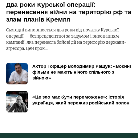
Два роки Курської операції:
перенесення війни на територію рф та
злам планів Кремля
Сьогодні виповнюється два роки від початку Курської
операції — безпрецедентної за задумом і виконанням
кампанії, яка перенесла бойові дії на територію держави-
агресора. Цей крок…
Актор і офіцер Володимир Ращук: «Воєнні
фільми не мають нічого спільного з
війною»
«Це зло має бути переможене»: історія
українця, який пережив російський полон