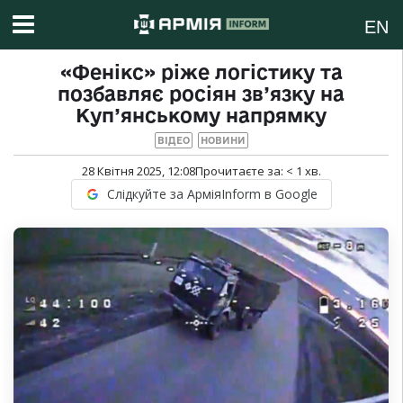
EN
«Фенікс» ріже логістику та
позбавляє росіян зв’язку на
Куп’янському напрямку
ВІДЕО
НОВИНИ
28 Квітня 2025, 12:08
Прочитаєте за:
< 1
хв.
Слідкуйте за АрміяInform в Google