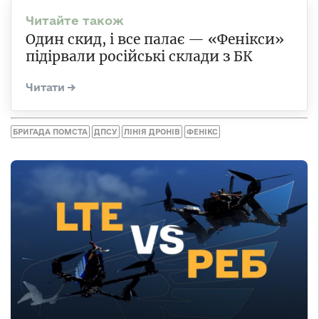
Один скид, і все палає — «Фенікси»
підірвали російські склади з БК
БРИГАДА ПОМСТА
ДПСУ
ЛІНІЯ ДРОНІВ
ФЕНІКС