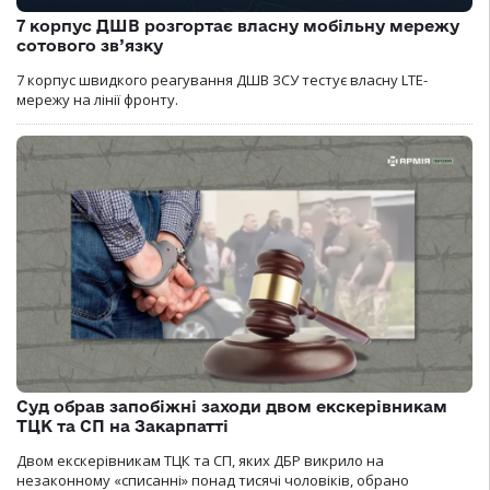
7 корпус ДШВ розгортає власну мобільну мережу
сотового зв’язку
7 корпус швидкого реагування ДШВ ЗСУ тестує власну LTE-
мережу на лінії фронту.
Суд обрав запобіжні заходи двом екскерівникам
ТЦК та СП на Закарпатті
Двом екскерівникам ТЦК та СП, яких ДБР викрило на
незаконному «списанні» понад тисячі чоловіків, обрано