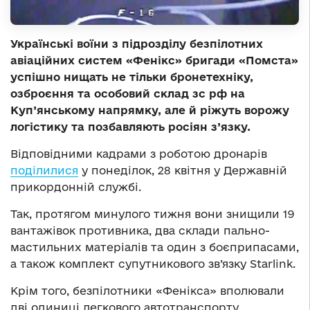
Українські воїни з підрозділу безпілотних
авіаційних систем «Фенікс» бригади «Помста»
успішно нищать не тільки бронетехніку,
озброєння та особовий склад зс рф на
Куп’янському напрямку, але й ріжуть ворожу
логістику та позбавляють росіян з’язку.
Відповідними кадрами з роботою дронарів
поділилися
у понеділок, 28 квітня у Державній
прикордонній службі.
Так, протягом минулого тижня вони знищили 19
вантажівок противника, два склади пально-
мастильних матеріалів та один з боєприпасами,
а також комплект супутникового зв’язку Starlink.
Крім того, безпілотники «Фенікса» вполювали
дві одиниці легкового автотранспорту