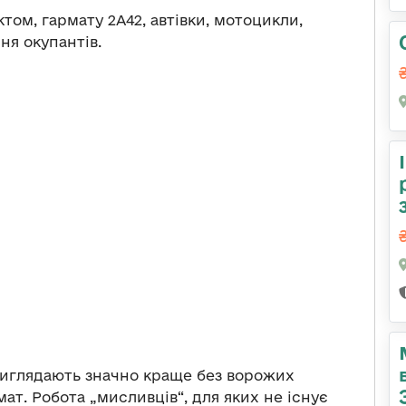
ом, гармату 2А42, автівки, мотоцикли,
ня окупантів.
виглядають значно краще без ворожих
мат. Робота „мисливців“, для яких не існує