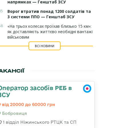
напрямках — Генштаб ЗСУ
35
Ворог втратив понад 1200 солдатів та
3 системи ППО — Генштаб ЗСУ
58
«На трьох колесах проїхав близько 15 км»:
як доставляють життєво необхідні вантажі
військовим
ВСІ НОВИНИ
АКАНСІЇ
Оператор засобів РЕБ в
ЗСУ
від 20000 до 60000 грн
Бобровиця
1 відділ Ніжинського РТЦК та СП