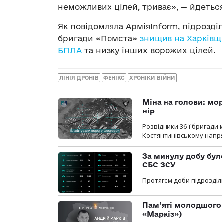
неможливих цілей, триває», — йдеться
Як повідомляла АрміяInform, підрозді
бригади «Помста»
знищив на Харківщ
БПЛА
та низку інших ворожих цілей.
ЛІНІЯ ДРОНІВ
ФЕНІКС
ХРОНІКИ ВІЙНИ
Міна на голови: мо
нір
Розвідники 36-ї бригади 
Костянтинівському напря
За минулу добу бул
СБС ЗСУ
Протягом доби підрозділ
Пам’яті молодшого 
«Маркіз»)