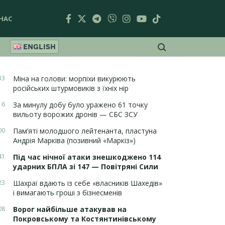
НАС
ENGLISH
33
Міна на голови: морпіхи викурюють
російських штурмовиків з їхніх нір
16
За минулу добу було уражено 61 точку
вильоту ворожих дронів — СБС ЗСУ
00
Пам’яті молодшого лейтенанта, пластуна
Андрія Марківа (позивний «Маркіз»)
41
Під час нічної атаки знешкоджено 114
ударних БПЛА зі 147 — Повітряні Сили
23
Шахраї вдають із себе «власників Шахедів»
і вимагають гроші з бізнесменів
08
Ворог найбільше атакував на
Покровському та Костянтинівському