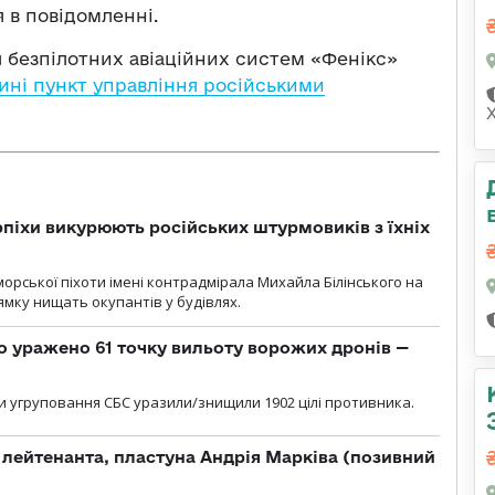
 в повідомленні.
л безпілотних авіаційних систем «Фенікс»
ині пункт управління російськими
рпіхи викурюють російських штурмовиків з їхніх
морської піхоти імені контрадмірала Михайла Білінського на
мку нищать окупантів у будівлях.
о уражено 61 точку вильоту ворожих дронів —
и угруповання СБС уразили/знищили 1902 цілі противника.
лейтенанта, пластуна Андрія Марківа (позивний