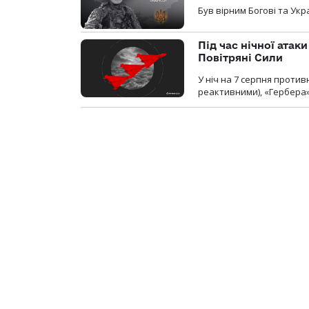
Був вірним Богові та Укра
Під час нічної атак
Повітряні Сили
У ніч на 7 серпня против
реактивними), «Гербера»