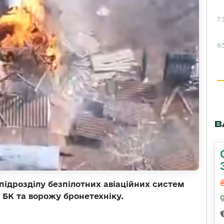
7:
6:
В
підрозділу безпілотних авіаційних систем
 БК та ворожу бронетехніку.