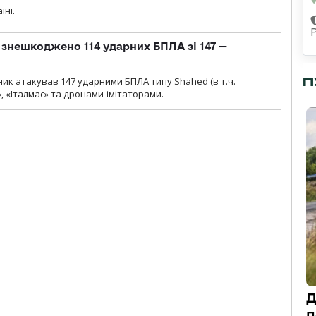
їні.
и знешкоджено 114 ударних БПЛА зі 147 —
П
ник атакував 147 ударними БПЛА типу Shahed (в т.ч.
, «Італмас» та дронами-імітаторами.
Д
п