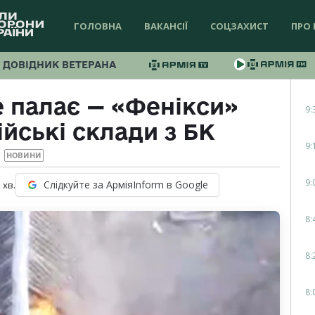
ГОЛОВНА
ВАКАНСІЇ
СОЦЗАХИСТ
ПРО 
ДОВІДНИК ВЕТЕРАНА
е палає — «Фенікси»
9:
ійські склади з БК
9:
НОВИНИ
9:
Слідкуйте за АрміяInform в Google
1
хв.
8:
8:
8: