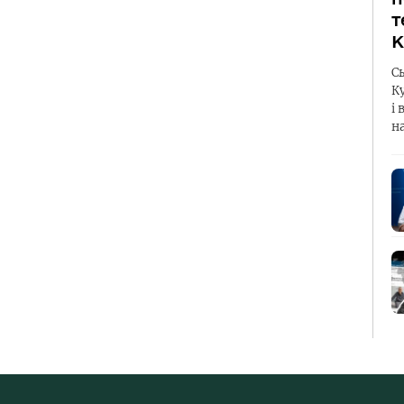
т
К
С
К
і 
н