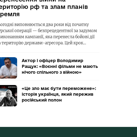
ериторію рф та злам планів
ремля
ьогодні виповнюється два роки від початку
урської операції — безпрецедентної за задумом
виконанням кампанії, яка перенесла бойові дії
а територію держави-агресора. Цей крок…
Актор і офіцер Володимир
Ращук: «Воєнні фільми не мають
нічого спільного з війною»
«Це зло має бути переможене»:
історія українця, який пережив
російський полон