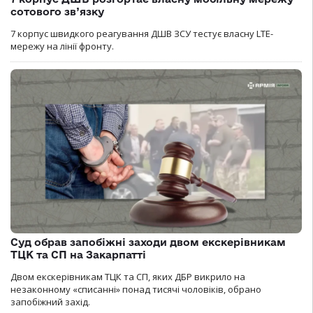
сотового зв’язку
7 корпус швидкого реагування ДШВ ЗСУ тестує власну LTE-
мережу на лінії фронту.
Суд обрав запобіжні заходи двом екскерівникам
ТЦК та СП на Закарпатті
Двом екскерівникам ТЦК та СП, яких ДБР викрило на
незаконному «списанні» понад тисячі чоловіків, обрано
запобіжний захід.