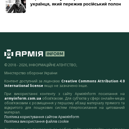
українця, який пережив російський полон
© 2018 - 2026, ІНФОРМАЦІЙНЕ АГЕНТСТВО,
Міністерство оборони України
Контент доступний за ліцензією
Creative Commons Attribution 4.0
International license
якщо не зазначено інше.
При використанні контенту з сайту АрміяInform посилання на
armyinform.com.ua
обов’язкове. Для суб’єктів у сфері онлайн-медіа
обов’язковим є розміщення у першому абзаці матеріалу прямого та
відкритого для пошукових систем гіперпосилання на цитований
матеріал.
Політика користування сайтом АрміяInform
Політика використання файлів cookie