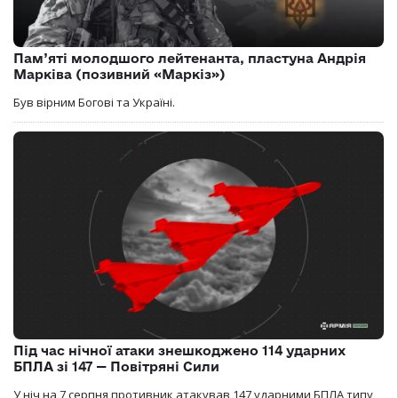
Пам’яті молодшого лейтенанта, пластуна Андрія
Марківа (позивний «Маркіз»)
Був вірним Богові та Україні.
Під час нічної атаки знешкоджено 114 ударних
БПЛА зі 147 — Повітряні Сили
У ніч на 7 серпня противник атакував 147 ударними БПЛА типу