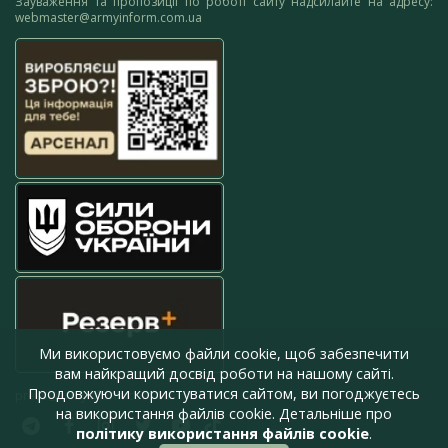
Зауваження та пропозиції по роботі сайту надсилайте на адресу:
webmaster@armyinform.com.ua
Ми використовуємо файли cookie, щоб забезпечити
вам найкращий досвід роботи на нашому сайті.
Продовжуючи користуватися сайтом, ви погоджуєтесь
press@armyinform.com.ua
на використання файлів cookie. Детальніше про
політику використання файлів cookie
.