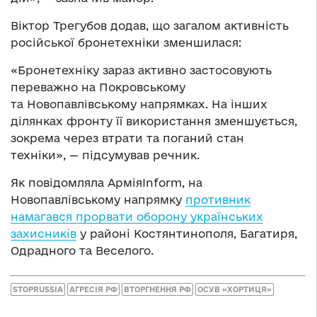
Віктор Трегубов додав, що загалом активність
російської бронетехніки зменшилася:
«Бронетехніку зараз активно застосовують
переважно на Покровському
та Новопавлівському напрямках. На інших
ділянках фронту її використання зменшується,
зокрема через втрати та поганий стан
техніки», — підсумував речник.
Як повідомляла АрміяInform, на
Новопавлівському напрямку
противник
намагався прорвати оборону українських
захисників
у районі Костянтинополя, Багатиря,
Одрадного та Веселого.
STOPRUSSIA
АГРЕСІЯ РФ
ВТОРГНЕННЯ РФ
ОСУВ «ХОРТИЦЯ»