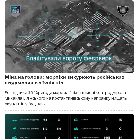
Міна на голови: морпіхи викурюють російських
штурмовиків з їхніх нір
Розвідники 36-ї бригади морської піхоти імені контрадмірала
Михайла Білінського на Костянтинівському напрямку нищать
окупантів у будівлях.