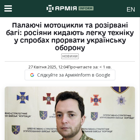
EN
Палаючі мотоцикли та розірвані
багі: росіяни кидають легку техніку
у спробах прорвати українську
оборону
НОВИНИ
27 Квітня 2025, 12:04
Прочитаєте за:
< 1
хв.
Слідкуйте за АрміяInform в Google