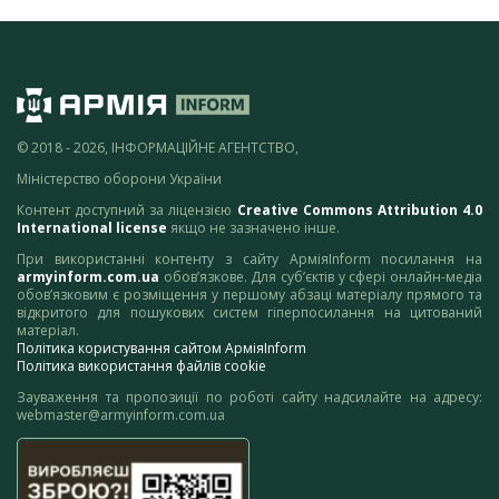
© 2018 - 2026, ІНФОРМАЦІЙНЕ АГЕНТСТВО,
Міністерство оборони України
Контент доступний за ліцензією
Creative Commons Attribution 4.0
International license
якщо не зазначено інше.
При використанні контенту з сайту АрміяInform посилання на
armyinform.com.ua
обов’язкове. Для суб’єктів у сфері онлайн-медіа
обов’язковим є розміщення у першому абзаці матеріалу прямого та
відкритого для пошукових систем гіперпосилання на цитований
матеріал.
Політика користування сайтом АрміяInform
Політика використання файлів cookie
Зауваження та пропозиції по роботі сайту надсилайте на адресу:
webmaster@armyinform.com.ua