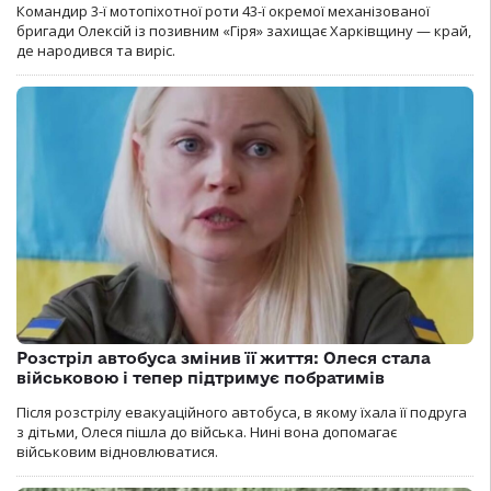
Командир 3-ї мотопіхотної роти 43-ї окремої механізованої
бригади Олексій із позивним «Гіря» захищає Харківщину — край,
де народився та виріс.
Розстріл автобуса змінив її життя: Олеся стала
військовою і тепер підтримує побратимів
Після розстрілу евакуаційного автобуса, в якому їхала її подруга
з дітьми, Олеся пішла до війська. Нині вона допомагає
військовим відновлюватися.