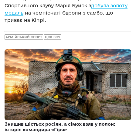
Спортивного клубу Марія Буйок з
добула золоту
медаль
на чемпіонаті Європи з самбо, що
триває на Кіпрі.
АРМІЙСЬКИЙ СПОРТ
ЦСК ЗСУ
Знищив шістьох росіян, а сімох взяв у полон:
історія командира «Гіря»