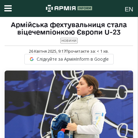
EN
Армійська фехтувальниця стала
віцечемпіонкою Європи U-23
НОВИНИ
26 Квітня 2025, 9:17
Прочитаєте за:
< 1
хв.
Слідкуйте за АрміяInform в Google