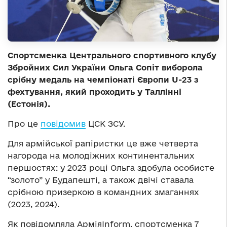
Спортсменка Центрального спортивного клубу
Збройних Сил України Ольга Сопіт виборола
срібну медаль на чемпіонаті Європи U-23 з
фехтування, який проходить у Таллінні
(Естонія).
Про це
повідомив
ЦСК ЗСУ.
Для армійської рапіристки це вже четверта
нагорода на молодіжних континентальних
першостях: у 2023 році Ольга здобула особисте
“золото” у Будапешті, а також двічі ставала
срібною призеркою в командних змаганнях
(2023, 2024).
Як повідомляла АрміяInform, спортсменка 7