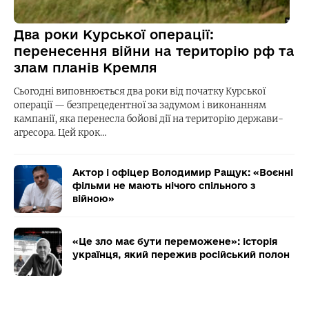
Два роки Курської операції:
перенесення війни на територію рф та
злам планів Кремля
Сьогодні виповнюється два роки від початку Курської
операції — безпрецедентної за задумом і виконанням
кампанії, яка перенесла бойові дії на територію держави-
агресора. Цей крок…
Актор і офіцер Володимир Ращук: «Воєнні
фільми не мають нічого спільного з
війною»
«Це зло має бути переможене»: історія
українця, який пережив російський полон