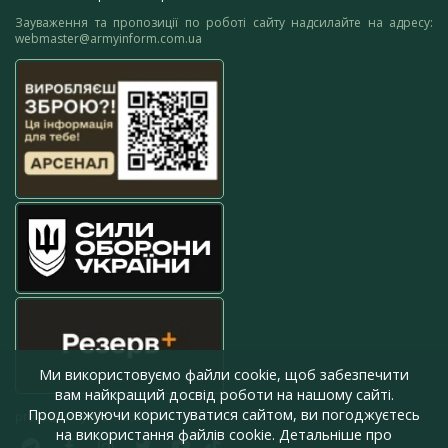
Зауваження та пропозиції по роботі сайту надсилайте на адресу:
webmaster@armyinform.com.ua
Ми використовуємо файли cookie, щоб забезпечити
вам найкращий досвід роботи на нашому сайті.
Продовжуючи користуватися сайтом, ви погоджуєтесь
press@armyinform.com.ua
на використання файлів cookie. Детальніше про