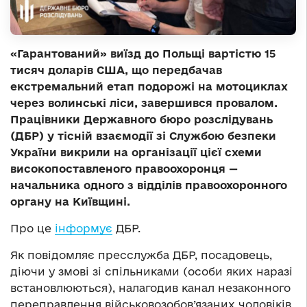
«Гарантований» виїзд до Польщі вартістю 15
тисяч доларів США, що передбачав
екстремальний етап подорожі на мотоциклах
через волинські ліси, завершився провалом.
Працівники Державного бюро розслідувань
(ДБР) у тісній взаємодії зі Службою безпеки
України викрили на організації цієї схеми
високопоставленого правоохоронця —
начальника одного з відділів правоохоронного
органу на Київщині.
Про це
інформує
ДБР.
Як повідомляє пресслужба ДБР, посадовець,
діючи у змові зі спільниками (особи яких наразі
встановлюються), налагодив канал незаконного
переправлення військовозобов’язаних чоловіків