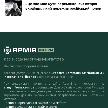
«Це зло має бути переможене»: історія
українця, який пережив російський полон
© 2018 - 2026, ІНФОРМАЦІЙНЕ АГЕНТСТВО,
Міністерство оборони України
Контент доступний за ліцензією
Creative Commons Attribution 4.0
International license
якщо не зазначено інше.
При використанні контенту з сайту АрміяInform посилання на
armyinform.com.ua
обов’язкове. Для суб’єктів у сфері онлайн-медіа
обов’язковим є розміщення у першому абзаці матеріалу прямого та
відкритого для пошукових систем гіперпосилання на цитований
матеріал.
Політика користування сайтом АрміяInform
Політика використання файлів cookie