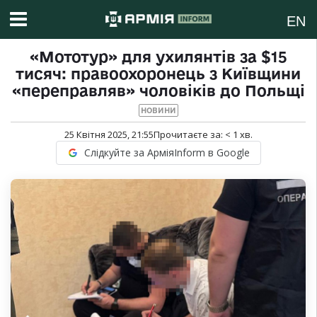
EN
«Мототур» для ухилянтів за $15
тисяч: правоохоронець з Київщини
«переправляв» чоловіків до Польщі
НОВИНИ
25 Квітня 2025, 21:55
Прочитаєте за:
< 1
хв.
Слідкуйте за АрміяInform в Google