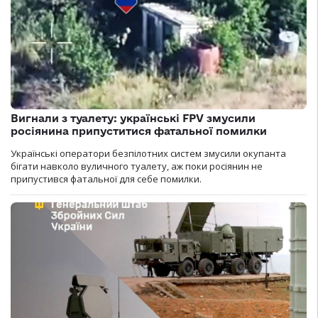
Вигнали з туалету: українські FPV змусили
росіянина припуститися фатальної помилки
Українські оператори безпілотних систем змусили окупанта
бігати навколо вуличного туалету, аж поки росіянин не
припустився фатальної для себе помилки.