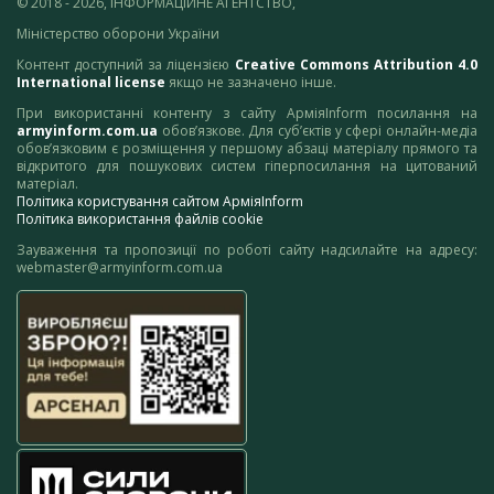
© 2018 - 2026, ІНФОРМАЦІЙНЕ АГЕНТСТВО,
Міністерство оборони України
Контент доступний за ліцензією
Creative Commons Attribution 4.0
International license
якщо не зазначено інше.
При використанні контенту з сайту АрміяInform посилання на
armyinform.com.ua
обов’язкове. Для суб’єктів у сфері онлайн-медіа
обов’язковим є розміщення у першому абзаці матеріалу прямого та
відкритого для пошукових систем гіперпосилання на цитований
матеріал.
Політика користування сайтом АрміяInform
Політика використання файлів cookie
Зауваження та пропозиції по роботі сайту надсилайте на адресу:
webmaster@armyinform.com.ua