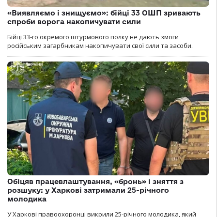
«Виявляємо і знищуємо»: бійці 33 ОШП зривають
спроби ворога накопичувати сили
Бійці 33-го окремого штурмового полку не дають змоги
російським загарбникам накопичувати свої сили та засоби.
Обіцяв працевлаштування, «бронь» і зняття з
розшуку: у Харкові затримали 25-річного
молодика
У Харкові правоохоронці викрили 25-річного молодика, який