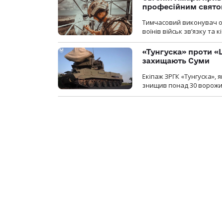
професійним свят
Тимчасовий виконувач об
воїнів військ зв’язку та
«Тунгуска» проти «Ш
захищають Суми
Екіпаж ЗРГК «Тунгуска»,
знищив понад 30 ворожих