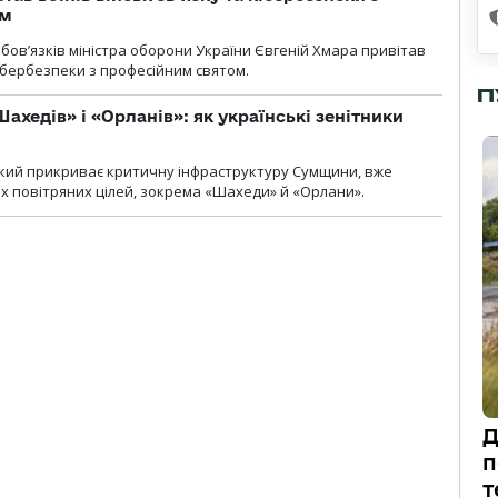
ом
ов’язків міністра оборони України Євгеній Хмара привітав
 кібербезпеки з професійним святом.
П
ахедів» і «Орланів»: як українські зенітники
 який прикриває критичну інфраструктуру Сумщини, вже
 повітряних цілей, зокрема «Шахеди» й «Орлани».
Д
п
т