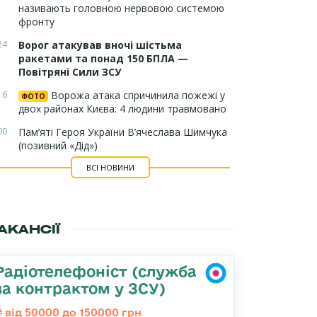
називають головною нервовою системою
фронту
24
Ворог атакував вночі шістьма
ракетами та понад 150 БПЛА —
Повітряні Сили ЗСУ
16
Ворожа атака спричинила пожежі у
ФОТО
двох районах Києва: 4 людини травмовано
00
Пам’яті Героя України В’ячеслава Шимчука
(позивний «Дід»)
ВСІ НОВИНИ
АКАНСІЇ
Радіотелефоніст (служба
за контрактом у ЗСУ)
від 50000 до 150000 грн