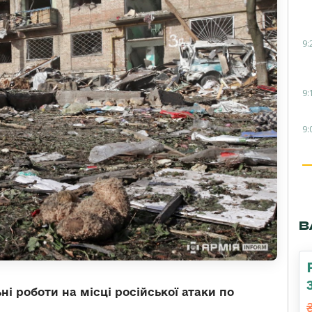
9:
9:
9:
В
і роботи на місці російської атаки по