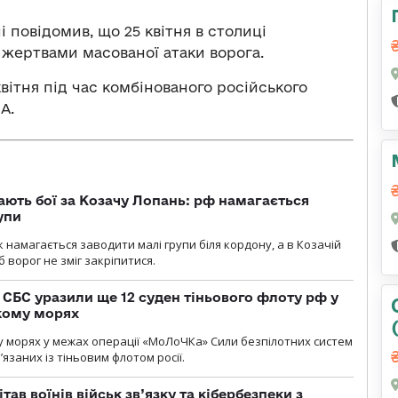
 повідомив, що 25 квітня в столиці
 жертвами масованої атаки ворога.
квітня під час комбінованого російського
А.
ають бої за Козачу Лопань: рф намагається
упи
 намагається заводити малі групи біля кордону, а в Козачій
 ворог не зміг закріпитися.
СБС уразили ще 12 суден тіньового флоту рф у
кому морях
 морях у межах операції «МоЛоЧКа» Сили безпілотних систем
’язаних із тіньовим флотом росії.
тав воїнів військ зв’язку та кібербезпеки з