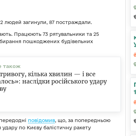
12 людей загинули, 87 постраждали.
ають. Працюють 73 рятувальники та 25
збирання пошкоджених будівельних
тривогу, кілька хвилин — і все
лось»: наслідки російського удару
ву
апередодні
повідомив
, що, за попередньою
 удару по Києву балістичну ракету