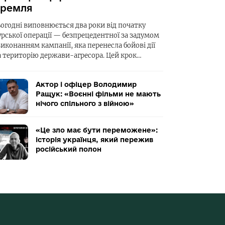
ремля
ьогодні виповнюється два роки від початку
урської операції — безпрецедентної за задумом
виконанням кампанії, яка перенесла бойові дії
а територію держави-агресора. Цей крок…
Актор і офіцер Володимир
Ращук: «Воєнні фільми не мають
нічого спільного з війною»
«Це зло має бути переможене»:
історія українця, який пережив
російський полон