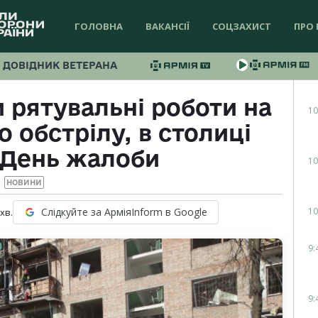
ГОЛОВНА
ВАКАНСІЇ
СОЦЗАХИСТ
ПРО 
ДОВІДНИК ВЕТЕРАНА
 рятувальні роботи на
10
о обстрілу, в столиці
 День жалоби
10
НОВИНИ
10
Слідкуйте за АрміяInform в Google
хв.
9:
9: