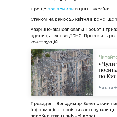
Про це
повідомили
в ДСНС України.
Станом на ранок 25 квітня відомо, що 
Аварійно-відновлювальні роботи трив
одиниць техніки ДСНС. Проводять ро
конструкцій.
«Чули 
посипа
по Киє
Президент Володимир Зеленський н
інформацією, росіяни застосували для
виробництва Північної Кореї.