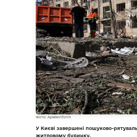
Фото: АрміяInform
У Києві завершені пошуково-рятувальн
житловому будинку.