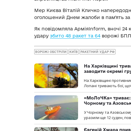
Мер Києва Віталій Кличко напередодні
оголошений Днем жалоби в памʼять за
Як повідомляла АрміяInform, вночі 24 
удару
збито 48 ракет та 64
ворожі БПЛ
ВОРОЖІ ОБСТРІЛИ
КИЇВ
РАКЕТНИЙ УДАР РФ
На Харківщині трив
заводити окремі гр
На Харківщині противник
Лопані тривають бої, щоб
«МоЛоЧКа» триває: 
Чорному та Азовсь
У Чорному та Азовському
уразили ще 12 суден, пов
Євгеній Хмара приві