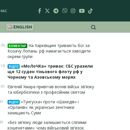
НАС
ENGLISH
:36
На Харківщині тривають бої за
КОМЕНТАР
Козачу Лопань: рф намагається заводити
окремі групи
:18
«МоЛоЧКа» триває: СБС уразили
ВІДЕО
ще 12 суден тіньового флоту рф у
Чорному та Азовському морях
:01
Євгеній Хмара привітав воїнів військ зв’язку
та кібербезпеки з професійним святом
43
«Тунгуска» проти «Шахедів» і
ВІДЕО
«Орланів»: як українські зенітники
захищають Суми
40
«Без зв’язку люди залишаються сліпими
кошенятами»: чому військовий зв’язок