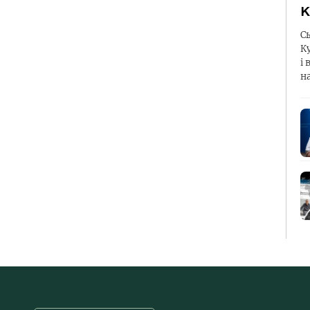
К
С
К
і 
н