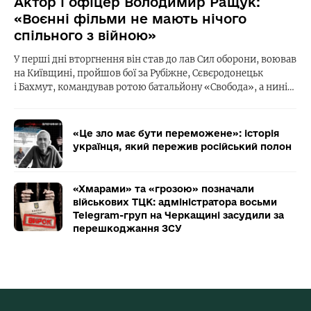
Актор і офіцер Володимир Ращук:
«Воєнні фільми не мають нічого
спільного з війною»
У перші дні вторгнення він став до лав Сил оборони, воював
на Київщині, пройшов бої за Рубіжне, Сєвєродонецьк
і Бахмут, командував ротою батальйону «Свобода», а нині…
«Це зло має бути переможене»: історія
українця, який пережив російський полон
«Хмарами» та «грозою» позначали
військових ТЦК: адміністратора восьми
Telegram-груп на Черкащині засудили за
перешкоджання ЗСУ