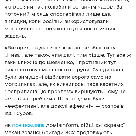
які росіяни так полюбили останнім часом. За
поточний місяць спостерігали лише два
випадки, коли росіяни використовували
мотоцикли, але виключно для логістичних
завдань.
«Використовували легкові автомобілі типу
„Нива“, але також чим далі, тим рідше. Тут все ж
таки ближче до Шевченко, і противник тут
використовує малі піхотні групи. Сусіди наші
були вимушені відбивати ворога саме на
мотоциклах, але, як виявилось, пара касетних
боєприпасів цю проблему вирішують. Тому це
не є така проблема. Ці їх штурми були
неефективні, але доволі ефектні», — розповів
Іван Суров.
Як
повідомляла
АрміяInform, бійці 154 окремої
механізованої бригади ЗСУ продовжують