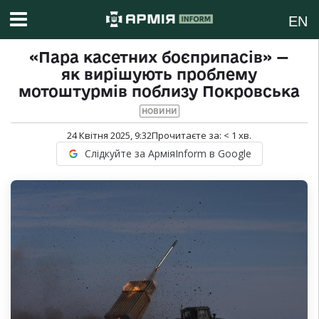
EN
«Пара касетних боєприпасів» —
як вирішують проблему
мотоштурмів поблизу Покровська
НОВИНИ
24 Квітня 2025, 9:32
Прочитаєте за:
< 1
хв.
Слідкуйте за АрміяInform в Google