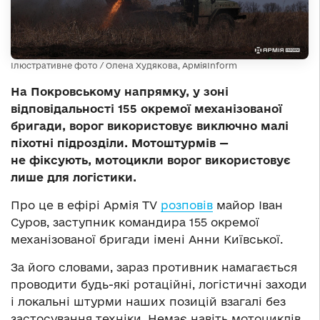
Ілюстративне фото / Олена Худякова, АрміяInform
На Покровському напрямку, у зоні
відповідальності 155 окремої механізованої
бригади, ворог використовує виключно малі
піхотні підрозділи. Мотоштурмів —
не фіксують, мотоцикли ворог використовує
лише для логістики.
Про це в ефірі Армія TV
розповів
майор Іван
Суров, заступник командира 155 окремої
механізованої бригади імені Анни Київської.
За його словами, зараз противник намагається
проводити будь-які ротаційні, логістичні заходи
і локальні штурми наших позицій взагалі без
застосування техніки. Немає навіть мотоциклів,