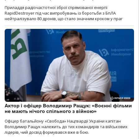
Приладдя радіочастотної зброї спрямованої енергії
RapidDestroyer під час випробувань із боротьби з БпЛА
нейтралізувало 80 дронів, що стало значним кроком у праг
Актор і офіцер Володимир Ращук: «Воєнні фільми
не мають нічого спільного з війною»
Офіцер батальйону «Свобода» Нацгвардії України капітан
Володимир Ращук належить до тих командирів та військових
лідерів, чий досвід формувався вже в бою.