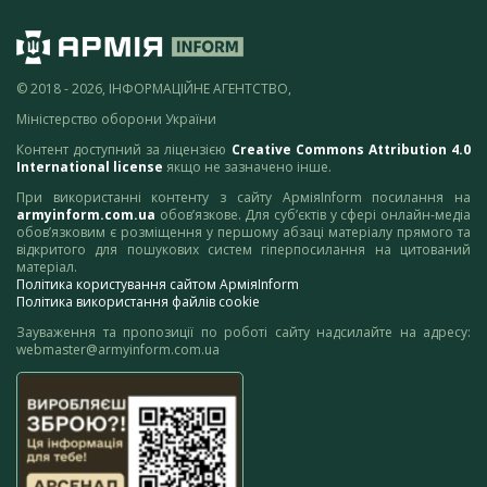
© 2018 - 2026, ІНФОРМАЦІЙНЕ АГЕНТСТВО,
Міністерство оборони України
Контент доступний за ліцензією
Creative Commons Attribution 4.0
International license
якщо не зазначено інше.
При використанні контенту з сайту АрміяInform посилання на
armyinform.com.ua
обов’язкове. Для суб’єктів у сфері онлайн-медіа
обов’язковим є розміщення у першому абзаці матеріалу прямого та
відкритого для пошукових систем гіперпосилання на цитований
матеріал.
Політика користування сайтом АрміяInform
Політика використання файлів cookie
Зауваження та пропозиції по роботі сайту надсилайте на адресу:
webmaster@armyinform.com.ua