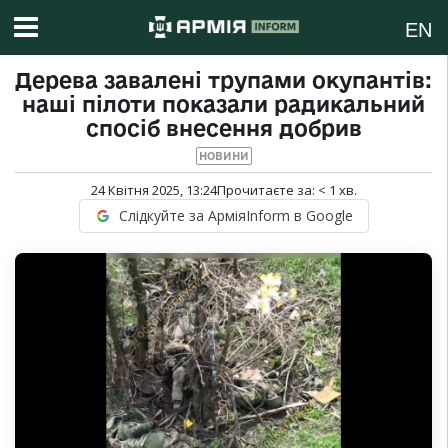
EN
Дерева завалені трупами окупантів:
наші пілоти показали радикальний
спосіб внесення добрив
НОВИНИ
24 Квітня 2025, 13:24
Прочитаєте за:
< 1
хв.
Слідкуйте за АрміяInform в Google