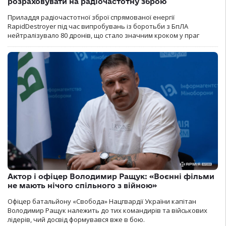
розраховувати на радіочастотну зброю
Приладдя радіочастотної зброї спрямованої енергії
RapidDestroyer під час випробувань із боротьби з БпЛА
нейтралізувало 80 дронів, що стало значним кроком у праг
Актор і офіцер Володимир Ращук: «Воєнні фільми
не мають нічого спільного з війною»
Офіцер батальйону «Свобода» Нацгвардії України капітан
Володимир Ращук належить до тих командирів та військових
лідерів, чий досвід формувався вже в бою.