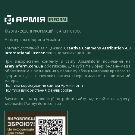
© 2018 - 2026, ІНФОРМАЦІЙНЕ АГЕНТСТВО,
Міністерство оборони України
Контент доступний за ліцензією
Creative Commons Attribution 4.0
International license
якщо не зазначено інше.
При використанні контенту з сайту АрміяInform посилання на
armyinform.com.ua
обов’язкове. Для суб’єктів у сфері онлайн-медіа
обов’язковим є розміщення у першому абзаці матеріалу прямого та
відкритого для пошукових систем гіперпосилання на цитований
матеріал.
Політика користування сайтом АрміяInform
Політика використання файлів cookie
Зауваження та пропозиції по роботі сайту надсилайте на адресу:
webmaster@armyinform.com.ua