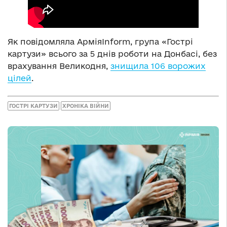
Як повідомляла АрміяInform, група «Гострі
картузи» всього за 5 днів роботи на Донбасі, без
врахування Великодня,
знищила 106 ворожих
цілей
.
ГОСТРІ КАРТУЗИ
ХРОНІКА ВІЙНИ