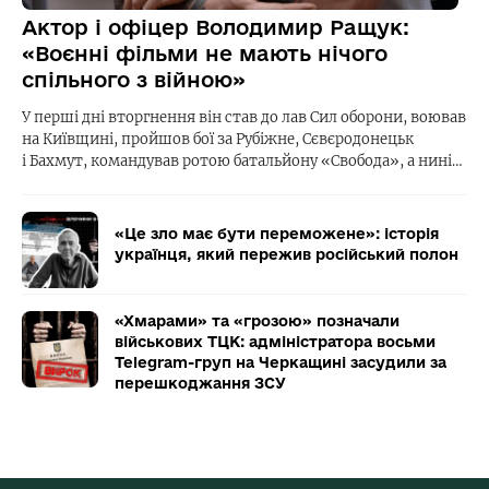
Актор і офіцер Володимир Ращук:
«Воєнні фільми не мають нічого
спільного з війною»
У перші дні вторгнення він став до лав Сил оборони, воював
на Київщині, пройшов бої за Рубіжне, Сєвєродонецьк
і Бахмут, командував ротою батальйону «Свобода», а нині…
«Це зло має бути переможене»: історія
українця, який пережив російський полон
«Хмарами» та «грозою» позначали
військових ТЦК: адміністратора восьми
Telegram-груп на Черкащині засудили за
перешкоджання ЗСУ