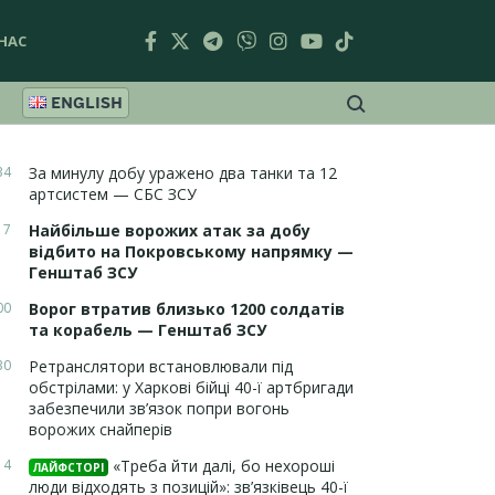
НАС
ENGLISH
34
За минулу добу уражено два танки та 12
артсистем — СБС ЗСУ
17
Найбільше ворожих атак за добу
відбито на Покровському напрямку —
Генштаб ЗСУ
00
Ворог втратив близько 1200 солдатів
та корабель — Генштаб ЗСУ
30
Ретранслятори встановлювали під
обстрілами: у Харкові бійці 40-ї артбригади
забезпечили зв’язок попри вогонь
ворожих снайперів
14
«Треба йти далі, бо нехороші
ЛАЙФСТОРІ
люди відходять з позицій»: зв’язківець 40-ї