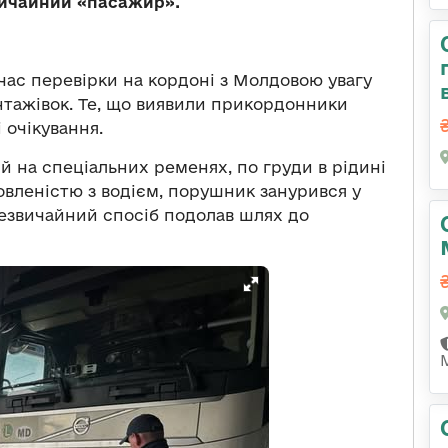
вичайний «пасажир».
час перевірки на кордоні з Молдовою увагу
нтажівок. Те, що виявили прикордонники
 очікування.
ий на спеціальних ременях, по груди в рідині
мовленістю з водієм, порушник занурився у
й незвичайний спосіб подолав шлях до