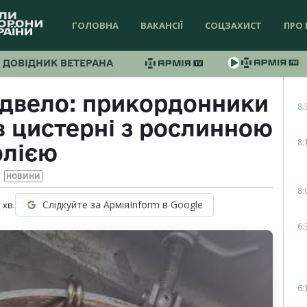
ГОЛОВНА
ВАКАНСІЇ
СОЦЗАХИСТ
ПРО 
ДОВІДНИК ВЕТЕРАНА
ідвело: прикордонники
8:
в цистерні з рослинною
8:
олією
НОВИНИ
8:
Слідкуйте за АрміяInform в Google
1
хв.
6:
6: