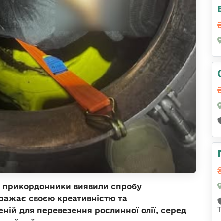
і прикордонники виявили спробу
вражає своєю креативністю та
еній для перевезення рослинної олії, серед