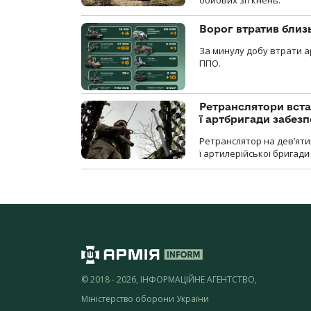
бойових зіткнень.
Ворог втратив близ
За минулу добу втрати ар
ППО.
Ретранслятори вста
ї артбригади забез
Ретранслятор на дев’ятип
ї артилерійської бригад
© 2018 - 2026, ІНФОРМАЦІЙНЕ АГЕНТСТВО,
Міністерство оборони України