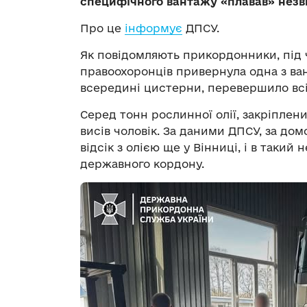
специфічного вантажу «плавав» нез
Про це
інформує
ДПСУ.
Як повідомляють прикордонники, під 
правоохоронців привернула одна з ва
всередині цистерни, перевершило всі
Серед тонн рослинної олії, закріплен
висів чоловік. За даними ДПСУ, за до
відсік з олією ще у Вінниці, і в таки
державного кордону.