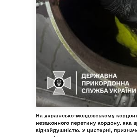
На українсько-молдовському кордон
незаконного перетину кордону, яка 
відчайдушністю. У цистерні, признач