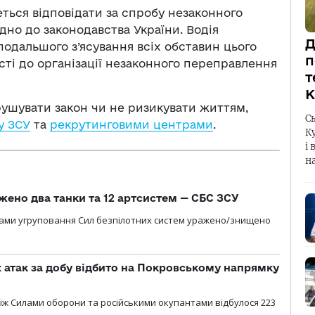
ться відповідати за спробу незаконного
но до законодавства України. Водія
Д
одальшого з’ясування всіх обставин цього
п
ті до організації незаконного переправлення
т
К
рушувати закон чи не ризикувати життям,
С
у ЗСУ
та
рекрутинговими центрами
.
К
і 
н
жено два танки та 12 артсистем — СБС ЗСУ
лами угруповання Сил безпілотних систем уражено/знищено
атак за добу відбито на Покровському напрямку
іж Силами оборони та російськими окупантами відбулося 223