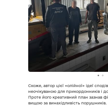
Схоже, автор цієї «олійної» ідеї спод
неочікуваною для прикордонників і д
Проте його креативний план зазнав ф
вищою за винахідливість порушників.