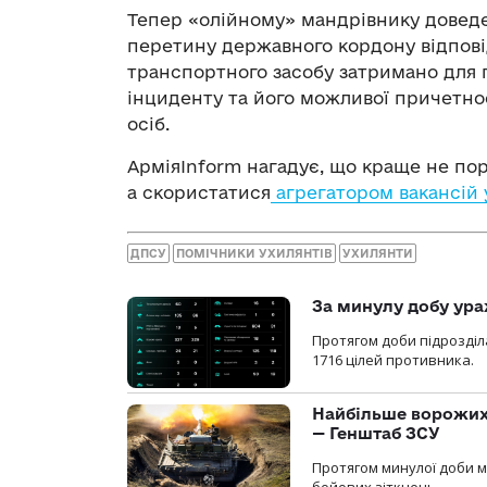
Тепер «олійному» мандрівнику доведе
перетину державного кордону відповід
транспортного засобу затримано для п
інциденту та його можливої причетнос
осіб.
АрміяInform нагадує, що краще не по
а скористатися
агрегатором вакансій 
ДПСУ
ПОМІЧНИКИ УХИЛЯНТІВ
УХИЛЯНТИ
За минулу добу ура
Протягом доби підрозді
1716 цілей противника.
Найбільше ворожих 
— Генштаб ЗСУ
Протягом минулої доби м