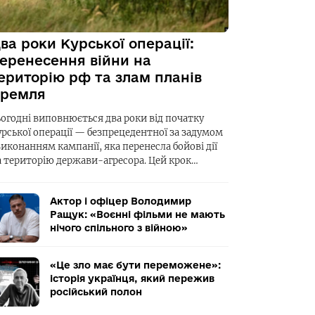
ва роки Курської операції:
еренесення війни на
ериторію рф та злам планів
ремля
ьогодні виповнюється два роки від початку
урської операції — безпрецедентної за задумом
виконанням кампанії, яка перенесла бойові дії
а територію держави-агресора. Цей крок…
Актор і офіцер Володимир
Ращук: «Воєнні фільми не мають
нічого спільного з війною»
«Це зло має бути переможене»:
історія українця, який пережив
російський полон