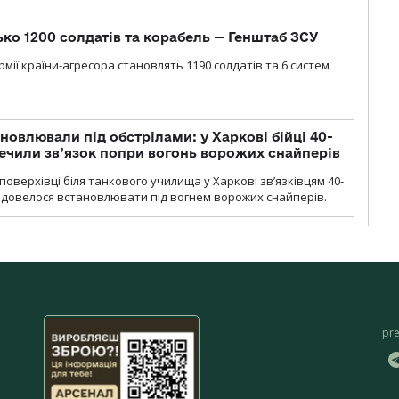
ько 1200 солдатів та корабель — Генштаб ЗСУ
мії країни-агресора становлять 1190 солдатів та 6 систем
новлювали під обстрілами: у Харкові бійці 40-
печили зв’язок попри вогонь ворожих снайперів
оверхівці біля танкового училища у Харкові зв’язківцям 40-
и довелося встановлювати під вогнем ворожих снайперів.
pr