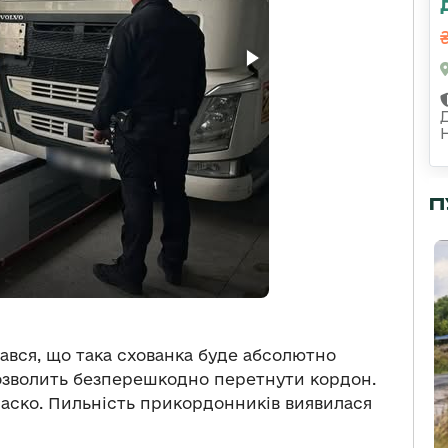
П
івався, що така схованка буде абсолютно
озволить безперешкодно перетнути кордон.
іаско. Пильність прикордонників виявилася