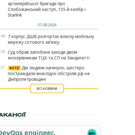
артилерійської бригади про
Слобожанський наступ, 155-й калібр і
Starlink
07.08.2026
:49
7 корпус ДШВ розгортає власну мобільну
мережу сотового зв’язку
:38
Суд обрав запобіжні заходи двом
екскерівникам ТЦК та СП на Закарпатті
:21
Дві людини загинуло, шестеро
ФОТО
постраждали внаслідок обстрілів рф на
Дніпропетровщині
ВСІ НОВИНИ
АКАНСІЇ
DevOps engineer,