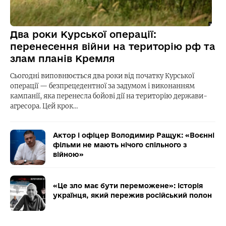
Два роки Курської операції:
перенесення війни на територію рф та
злам планів Кремля
Сьогодні виповнюється два роки від початку Курської
операції — безпрецедентної за задумом і виконанням
кампанії, яка перенесла бойові дії на територію держави-
агресора. Цей крок…
Актор і офіцер Володимир Ращук: «Воєнні
фільми не мають нічого спільного з
війною»
«Це зло має бути переможене»: історія
українця, який пережив російський полон