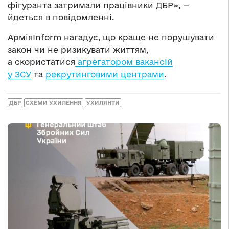
фігуранта затримали працівники ДБР», —
йдеться в повідомленні.
АрміяInform нагадує, що краще не порушувати
закон чи не ризикувати життям,
а скористатися
агрегатором вакансій
у ЗСУ
та
рекрутинговими центрами
.
ДБР
СХЕМИ УХИЛЕННЯ
УХИЛЯНТИ