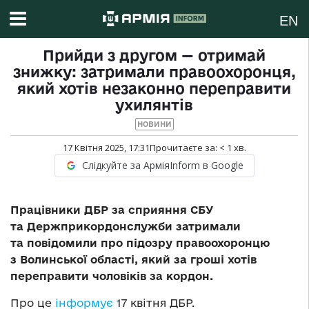
EN
Прийди з другом — отримай
знижку: затримали правоохоронця,
який хотів незаконно переправити
ухилянтів
НОВИНИ
17 Квітня 2025, 17:31
Прочитаєте за:
< 1
хв.
Слідкуйте за АрміяInform в Google
Працівники ДБР за сприяння СБУ
та Держприкордонслужби затримали
та повідомили про підозру правоохоронцю
з Волинської області, який за гроші хотів
переправити чоловіків за кордон.
Про це
інформує
17 квітня ДБР.