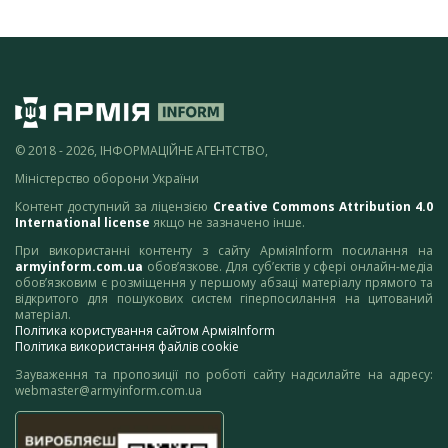
© 2018 - 2026, ІНФОРМАЦІЙНЕ АГЕНТСТВО,
Міністерство оборони України
Контент доступний за ліцензією
Creative Commons Attribution 4.0
International license
якщо не зазначено інше.
При використанні контенту з сайту АрміяInform посилання на
armyinform.com.ua
обов’язкове. Для суб’єктів у сфері онлайн-медіа
обов’язковим є розміщення у першому абзаці матеріалу прямого та
відкритого для пошукових систем гіперпосилання на цитований
матеріал.
Політика користування сайтом АрміяInform
Політика використання файлів cookie
Зауваження та пропозиції по роботі сайту надсилайте на адресу:
webmaster@armyinform.com.ua