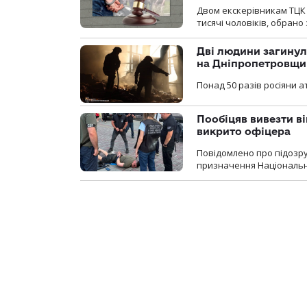
Двом екскерівникам ТЦК 
тисячі чоловіків, обрано
Дві людини загинул
на Дніпропетровщи
Понад 50 разів росіяни 
Пообіцяв вивезти ві
викрито офіцера
Повідомлено про підозр
призначення Національної 