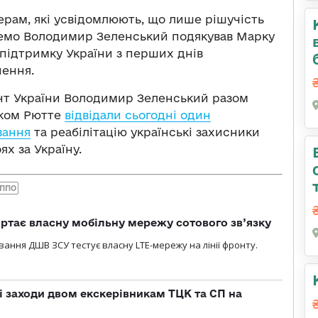
ерам, які усвідомлюють, що лише рішучість
емо Володимир Зеленський подякував Марку
 підтримку України з перших днів
нення.
ент України Володимир Зеленський разом
рком Рютте
відвідали сьогодні один
вання
та реабілітацію українські захисники
ях за Україну.
 ППО
ртає власну мобільну мережу сотового зв’язку
вання ДШВ ЗСУ тестує власну LTE-мережу на лінії фронту.
і заходи двом екскерівникам ТЦК та СП на