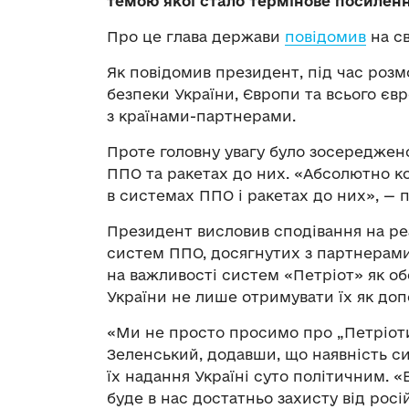
темою якої стало термінове посиленн
Про це глава держави
повідомив
на св
Як повідомив президент, під час роз
безпеки України, Європи та всього єв
з країнами-партнерами.
Проте головну увагу було зосереджено
ППО та ракетах до них. «Абсолютно к
в системах ППО і ракетах до них», —
Президент висловив сподівання на р
систем ППО, досягнутих з партнерами 
на важливості систем «Петріот» як обо
України не лише отримувати їх як допо
«Ми не просто просимо про „Петріоти
Зеленський, додавши, що наявність си
їх надання Україні суто політичним. «
буде в нас достатньо захисту від росі