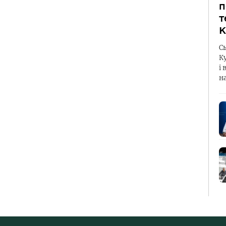
п
т
К
С
К
і 
н