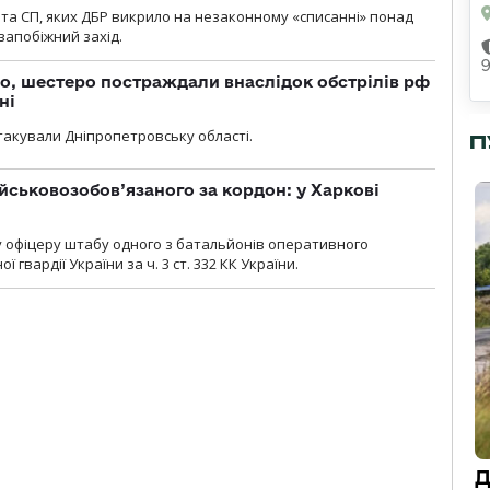
та СП, яких ДБР викрило на незаконному «списанні» понад
 запобіжний захід.
о, шестеро постраждали внаслідок обстрілів рф
ні
атакували Дніпропетровську області.
П
йськовозобов’язаного за кордон: у Харкові
у офіцеру штабу одного з батальйонів оперативного
гвардії України за ч. 3 ст. 332 КК України.
Д