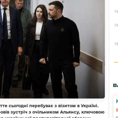
19
19
19
В
е сьогодні перебуває з візитом в Україні.
вів зустріч з очільником Альянсу, ключовою