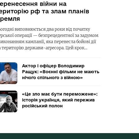
еренесення війни на
ериторію рф та злам планів
ремля
ьогодні виповнюється два роки від початку
урської операції — безпрецедентної за задумом
виконанням кампанії, яка перенесла бойові дії
а територію держави-агресора. Цей крок…
Актор і офіцер Володимир
Ращук: «Воєнні фільми не мають
нічого спільного з війною»
«Це зло має бути переможене»:
історія українця, який пережив
російський полон