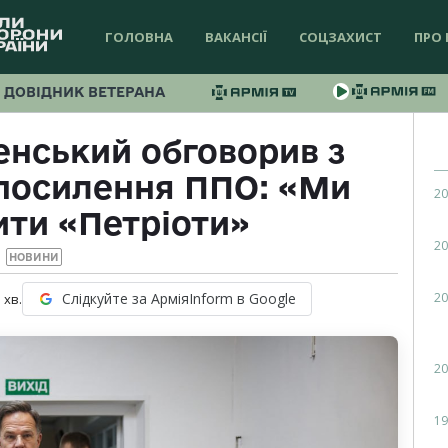
ГОЛОВНА
ВАКАНСІЇ
СОЦЗАХИСТ
ПРО 
ДОВІДНИК ВЕТЕРАНА
нський обговорив з
посилення ППО: «Ми
20
ити «Петріоти»
20
НОВИНИ
20
Слідкуйте за АрміяInform в Google
1
хв.
20
19