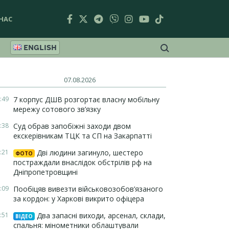
НАС
ENGLISH
07.08.2026
:49
7 корпус ДШВ розгортає власну мобільну
мережу сотового зв’язку
:38
Суд обрав запобіжні заходи двом
екскерівникам ТЦК та СП на Закарпатті
:21
Дві людини загинуло, шестеро
ФОТО
постраждали внаслідок обстрілів рф на
Дніпропетровщині
:09
Пообіцяв вивезти військовозобов’язаного
за кордон: у Харкові викрито офіцера
:51
Два запасні виходи, арсенал, склади,
ВІДЕО
спальня: мінометники облаштували