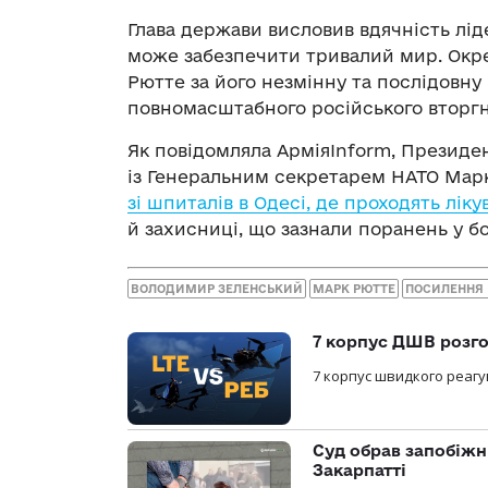
Глава держави висловив вдячність лід
може забезпечити тривалий мир. Окр
Рютте за його незмінну та послідовну
повномасштабного російського вторг
Як повідомляла АрміяInform, Презид
із Генеральним секретарем НАТО Ма
зі шпиталів в Одесі, де проходять ліку
й захисниці, що зазнали поранень у бо
ВОЛОДИМИР ЗЕЛЕНСЬКИЙ
МАРК РЮТТЕ
ПОСИЛЕННЯ
7 корпус ДШВ розго
7 корпус швидкого реагу
Суд обрав запобіжн
Закарпатті