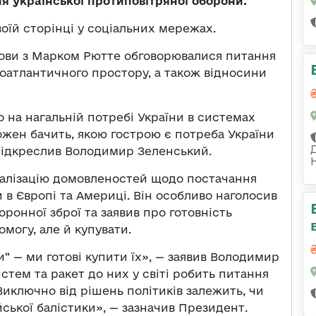
я української протиповітряної оборони.
оїй сторінці у соціальних мережах.
мови з Марком Рютте обговорювалися питання
роатлантичного простору, а також відносини
 на нагальній потребі України в системах
ожен бачить, якою гострою є потреба України
 підкреслив Володимир Зеленський.
еалізацію домовленостей щодо постачання
в Європі та Америці. Він особливо наголосив
ронної зброї та заявив про готовність
могу, але й купувати.
“ — ми готові купити їх», — заявив Володимир
стем та ракет до них у світі робить питання
Виключно від рішень політиків залежить, чи
йської балістики», — зазначив Президент.