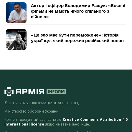
Актор і офіцер Володимир Ращук: «Воєнні
фільми не мають нічого спільного з
війною»
«Це зло має бути переможене»: історія
українця, який пережив російський полон
© 2018 - 2026, ІНФОРМАЦІЙНЕ АГЕНТСТВО,
Міністерство оборони України
Контент доступний за ліцензією
Creative Commons Attribution 4.0
International license
якщо не зазначено інше.