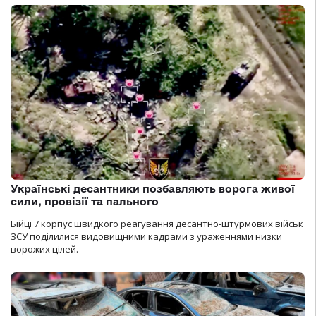
Українські десантники позбавляють ворога живої
сили, провізії та пального
Бійці 7 корпус швидкого реагування десантно-штурмових військ
ЗСУ поділилися видовищними кадрами з ураженнями низки
ворожих цілей.