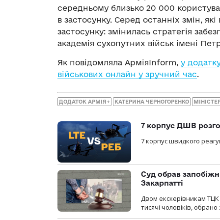
середньому близько 20 000 користувач
в застосунку. Серед останніх змін, як
застосунку: змінилась стратегія забез
академія сухопутних військ імені Пет
Як повідомляла АрміяInform,
у додатк
військових онлайн у зручний час
.
ДОДАТОК АРМІЯ+
КАТЕРИНА ЧЕРНОГОРЕНКО
МІНІСТЕ
7 корпус ДШВ розго
7 корпус швидкого реагу
Суд обрав запобіжн
Закарпатті
Двом екскерівникам ТЦК 
тисячі чоловіків, обрано