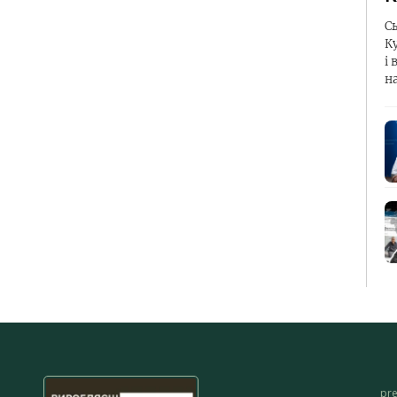
С
К
і 
н
pr