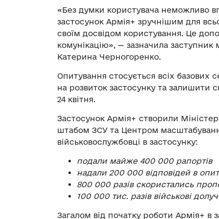
«Без думки користувача неможливо вп
застосунок Армія+ зручнішим для всьо
своїм досвідом користування. Це доп
комунікацію», — зазначила заступник 
Катерина Черногоренко.
Опитування стосується всіх базових се
на розвиток застосунку та залишити 
24 квітня.
Застосунок Армія+ створили Міністер
штабом ЗСУ та Центром масштабування
військовослужбовці в застосунку:
подали майже 400 000 рапортів
надали 200 000 відповідей в опит
800 000 разів скористались проп
100 000 тис. разів військові долу
Загалом від початку роботи Армія+ в з