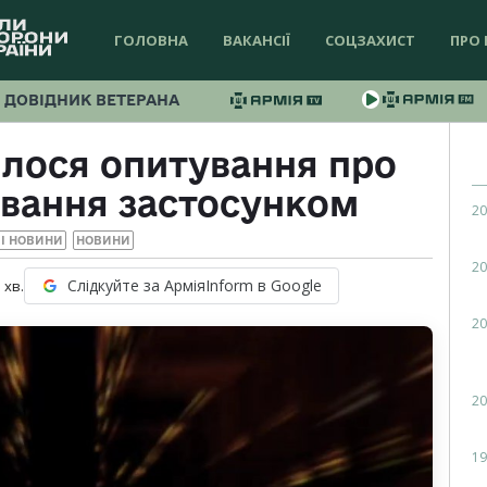
ГОЛОВНА
ВАКАНСІЇ
СОЦЗАХИСТ
ПРО 
ДОВІДНИК ВЕТЕРАНА
илося опитування про
ування застосунком
20
І НОВИНИ
НОВИНИ
20
Слідкуйте за АрміяInform в Google
1
хв.
20
20
19