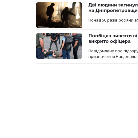
Дві людини загинул
на Дніпропетровщи
Понад 50 разів росіяни 
Пообіцяв вивезти ві
викрито офіцера
Повідомлено про підозр
призначення Національної 