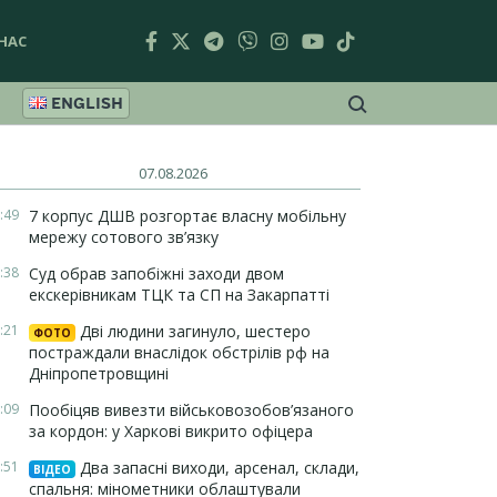
НАС
ENGLISH
07.08.2026
:49
7 корпус ДШВ розгортає власну мобільну
мережу сотового зв’язку
:38
Суд обрав запобіжні заходи двом
екскерівникам ТЦК та СП на Закарпатті
:21
Дві людини загинуло, шестеро
ФОТО
постраждали внаслідок обстрілів рф на
Дніпропетровщині
:09
Пообіцяв вивезти військовозобов’язаного
за кордон: у Харкові викрито офіцера
:51
Два запасні виходи, арсенал, склади,
ВІДЕО
спальня: мінометники облаштували