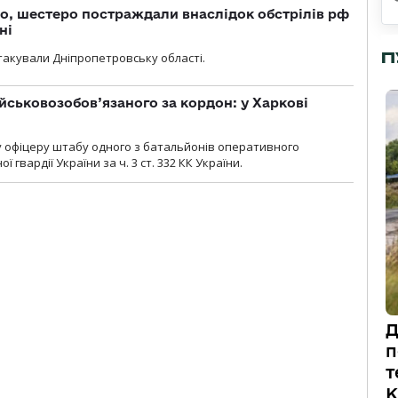
о, шестеро постраждали внаслідок обстрілів рф
ні
П
атакували Дніпропетровську області.
йськовозобов’язаного за кордон: у Харкові
у офіцеру штабу одного з батальйонів оперативного
гвардії України за ч. 3 ст. 332 КК України.
Д
п
т
К