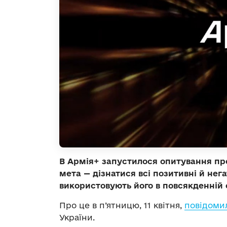
В Армія+ запустилося опитування пр
мета — дізнатися всі позитивні й нег
використовують його в повсякденній 
Про це в п’ятницю, 11 квітня,
повідоми
України.