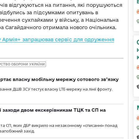
ів відгукуються на питання, які порушуються
і відбулись за підсумками опитувань в
печення сухпайками у війську, а Національна
ра Сагайдачного отримала нового очільника.
у Армія+ запрацював сервіс для одруження
РСТВО ОБОРОНИ УКРАЇНИ
ртає власну мобільну мережу сотового зв’язку
вання ДШВ ЗСУ тестує власну LTE-мережу на лінії фронту.
і заходи двом екскерівникам ТЦК та СП на
та СП, яких ДБР викрило на незаконному «списанні» понад
 запобіжний захід.