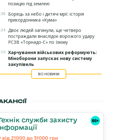
позицію під землею
:38
Борець за небо і дитячі мрії: історія
прикордонника «Кума»
:24
Двоє людей загинули, ще четверо
постраждали внаслідок ворожого удару
РСЗВ «Торнадо-С» по Ізюму
:10
Харчування військових реформують:
Міноборони запускає нову систему
закупівель
ВСІ НОВИНИ
АКАНСІЇ
Технік служби захисту
інформації
від 21000 до 51000 грн