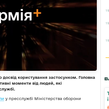
19
19
19
о досвід користування застосунком. Головна
В
ативні моменти від людей, які
службі.
ли
у пресслужбі Міністерства оборони