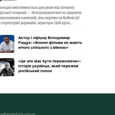
ьогодні виповнюється два роки від початку
урської операції — безпрецедентної за задумом
виконанням кампанії, яка перенесла бойові дії
а територію держави-агресора. Цей крок…
Актор і офіцер Володимир
Ращук: «Воєнні фільми не мають
нічого спільного з війною»
«Це зло має бути переможене»:
історія українця, який пережив
російський полон
ess@armyinform.com.ua