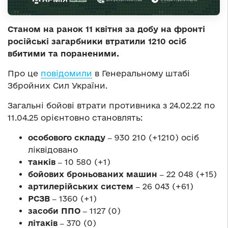
Станом на ранок 11 квітня за добу на фронті
російські загарбники втратили 1210 осіб
вбитими та пораненими.
Про це
повідомили
в Генеральному штабі
Збройних Сил України.
Загальні бойові втрати противника з 24.02.22 по
11.04.25 орієнтовно становлять:
особового складу ‒
930 210 (+1210) осіб
ліквідовано
танків ‒
10 580 (+1)
бойових броньованих машин ‒
22 048 (+15)
артилерійських систем ‒
26 043 (+61)
РСЗВ ‒
1360 (+1)
засоби ППО ‒
1127 (0)
літаків ‒
370 (0)