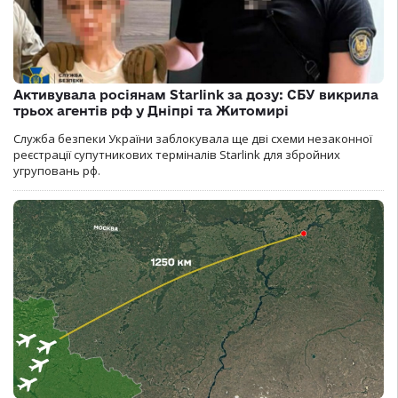
Активувала росіянам Starlink за дозу: СБУ викрила
трьох агентів рф у Дніпрі та Житомирі
Служба безпеки України заблокувала ще дві схеми незаконної
реєстрації супутникових терміналів Starlink для збройних
угруповань рф.