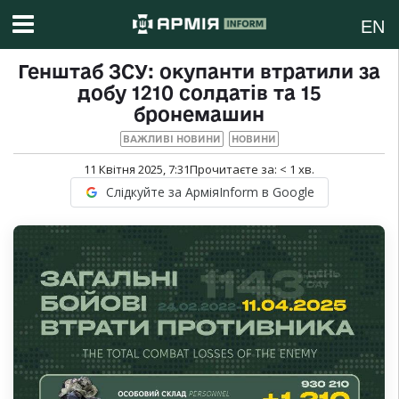
EN
Генштаб ЗСУ: окупанти втратили за
добу 1210 солдатів та 15
бронемашин
ВАЖЛИВІ НОВИНИ
НОВИНИ
11 Квітня 2025, 7:31
Прочитаєте за:
< 1
хв.
Слідкуйте за АрміяInform в Google