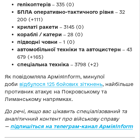
гелікоптерів ‒
335 (0)
БПЛА оперативно-тактичного рівня ‒
32
200 (+111)
крилаті ракети ‒
3145 (0)
кораблі / катери ‒
28 (0)
підводні човни ‒
1 (0)
автомобільної техніки та автоцистерн ‒
43
679 (+165)
спеціальна техніка ‒
3798 (+2)
Як повідомляла АрміяInform, минулої
доби
відбулося 125 бойових зіткнень
, найбільше
противник атакує на Покровському та
Лиманському напрямках.
До речі, якщо вас цікавить спеціалізований та
аналітичний контент про військову справу
—
підпишіться на телеграм-канал АрміяInform