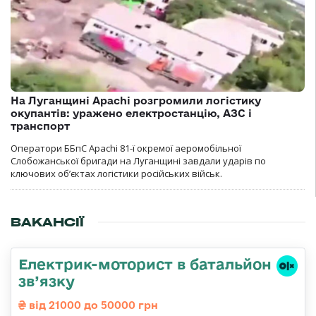
На Луганщині Apachi розгромили логістику
окупантів: уражено електростанцію, АЗС і
транспорт
Оператори ББпС Apachi 81-ї окремої аеромобільної
Слобожанської бригади на Луганщині завдали ударів по
ключових об’єктах логістики російських військ.
ВАКАНСІЇ
Електрик-моторист в батальйон
зв’язку
від 21000 до 50000 грн