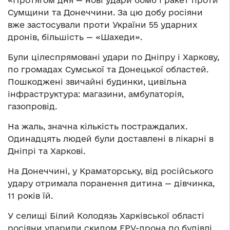
«Протягом дня — нові удари бомб і ракет проти
Сумщини та Донеччини. За цю добу росіяни
вже застосували проти України 55 ударних
дронів, більшість — «Шахеди».
Були цілеспрямовані удари по Дніпру і Харкову,
по громадах Сумської та Донецької областей.
Пошкоджені звичайні будинки, цивільна
інфраструктура: магазини, амбулаторія,
газопровід.
На жаль, значна кількість постраждалих.
Одинадцять людей були доставлені в лікарні в
Дніпрі та Харкові.
На Донеччині, у Краматорську, від російського
удару отримала поранення дитина — дівчинка,
11 років їй.
У селищі Білий Колодязь Харківської області
росіяни ударили скидом FPV-дрона по будівлі