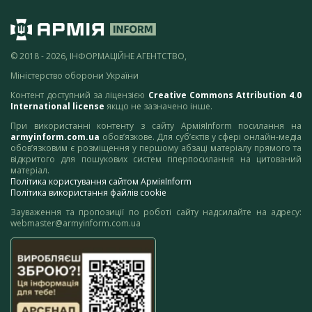
© 2018 - 2026, ІНФОРМАЦІЙНЕ АГЕНТСТВО,
Міністерство оборони України
Контент доступний за ліцензією
Creative Commons Attribution 4.0
International license
якщо не зазначено інше.
При використанні контенту з сайту АрміяInform посилання на
armyinform.com.ua
обов’язкове. Для суб’єктів у сфері онлайн-медіа
обов’язковим є розміщення у першому абзаці матеріалу прямого та
відкритого для пошукових систем гіперпосилання на цитований
матеріал.
Політика користування сайтом АрміяInform
Політика використання файлів cookie
Зауваження та пропозиції по роботі сайту надсилайте на адресу:
webmaster@armyinform.com.ua