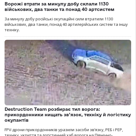
Ворожі втрати за минулу добу склали 1130
військових, два танки та понад 40 артсистем
За минулу добу російські окупаційні сили втратили 1130
військових, два танки, понад 40 артилерійських систем та іншу
техніку.
Destruction Team розбирає тил ворога:
прикордонники нищать зв’язок, техніку й логістику
окупантів
FPV-дрони прикордонників уразили засоби зв’язку, РЕБ і РЕР,
техніку, укриття та логістичний хаб ворога на Північно-