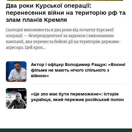
Два роки Курської операції:
перенесення війни на територію рф та
злам планів Кремля
Сьогодні виповнюється два роки від початку Курської
операції — безпрецедентної за задумом і виконанням
кампанії, яка перенесла бойові дії на територію держави-
агресора. Цей крок…
Актор і офіцер Володимир Ращук: «Воєнні
фільми не мають нічого спільного з
війною»
«Це зло має бути переможене»: історія
українця, який пережив російський полон