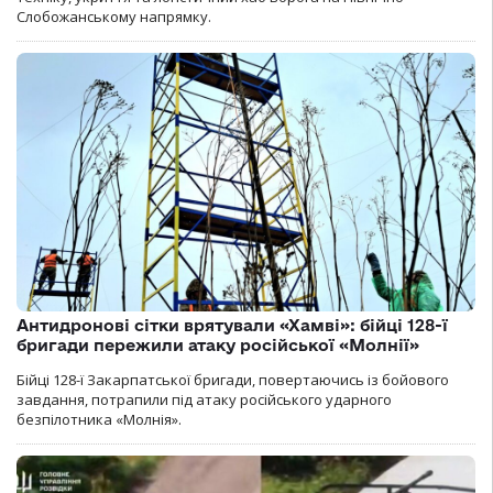
Слобожанському напрямку.
Антидронові сітки врятували «Хамві»: бійці 128-ї
бригади пережили атаку російської «Молнії»
Бійці 128-ї Закарпатської бригади, повертаючись із бойового
завдання, потрапили під атаку російського ударного
безпілотника «Молнія».