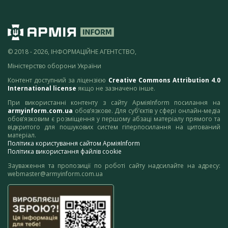
© 2018 - 2026, ІНФОРМАЦІЙНЕ АГЕНТСТВО,
Міністерство оборони України
Контент доступний за ліцензією
Creative Commons Attribution 4.0
International license
якщо не зазначено інше.
При використанні контенту з сайту АрміяInform посилання на
armyinform.com.ua
обов’язкове. Для суб’єктів у сфері онлайн-медіа
обов’язковим є розміщення у першому абзаці матеріалу прямого та
відкритого для пошукових систем гіперпосилання на цитований
матеріал.
Політика користування сайтом АрміяInform
Політика використання файлів cookie
Зауваження та пропозиції по роботі сайту надсилайте на адресу:
webmaster@armyinform.com.ua