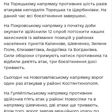
На Торецькому напрямку противник шість разів
атакував неподалік Торецька та Щербинівки. На
даний час всі боєзіткнення завершені.
На Покровському напрямку з початку доби
окупанти здійснили 12 спроб потіснити наших
захисників із займаних позицій у районах
населених пунктів Калинове, Шевченко, Зелене
Поле, Єлизаветівка, Андріївка та Богданівка.
Сили оборони стримують натиск противника та
відбили дев’ять атак, три боєзіткнення досі
тривають.
Сьогодні на Новопавлівському напрямку ворог
один раз атакував у районі Костянтинополя.
На Гуляйпільському напрямку противник
здійснив п’ять атак у районі Новосілки та в
напрямку Шевченко, дві атаки ще тривають.
Крім того, ворог завдав авіаційного удару по