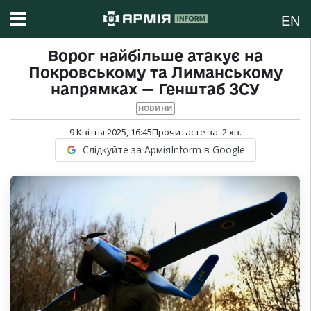
EN
Ворог найбільше атакує на
Покровському та Лиманському
напрямках — Генштаб ЗСУ
НОВИНИ
9 Квітня 2025, 16:45
Прочитаєте за:
2
хв.
Слідкуйте за АрміяInform в Google