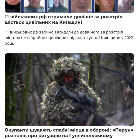
11 військових рф отримали довічне за розстріл
шістьох цивільних на Київщині
11 військових рф заочно засудили до довічного за розстріл
шістьох беззбройних цивільних під час окупації Київщини у 2022
році.
Окупанти шукають слабкі місця в обороні: «Перун»
розповів про ситуацію на Гуляйпільському