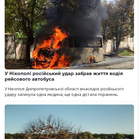
У Нікополі російський удар забрав життя водія
рейсового автобуса
У Нікополі Дніпропетровської області внаслідок російського
удару загинула одна людина, ще одна дістала поранень.