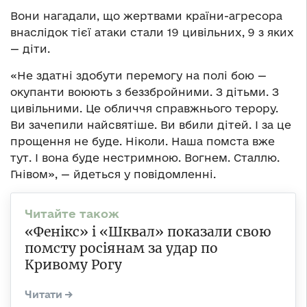
Вони нагадали, що жертвами країни-агресора
внаслідок тієї атаки стали 19 цивільних, 9 з яких
— діти.
«Не здатні здобути перемогу на полі бою —
окупанти воюють з беззбройними. З дітьми. З
цивільними. Це обличчя справжнього терору.
Ви зачепили найсвятіше. Ви вбили дітей. І за це
прощення не буде. Ніколи. Наша помста вже
тут. І вона буде нестримною. Вогнем. Сталлю.
Гнівом», — йдеться у повідомленні.
«Фенікс» і «Шквал» показали свою
помсту росіянам за удар по
Кривому Рогу