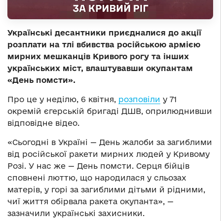
Українські десантники приєдналися до акції
розплати на тлі вбивства російською армією
мирних мешканців Кривого рогу та інших
українських міст, влаштувавши окупантам
«День помсти».
Про це у неділю, 6 квітня,
розповіли
у 71
окремій єгерській бригаді ДШВ, оприлюднивши
відповідне відео.
«Сьогодні в Україні — День жалоби за загиблими
від російської ракети мирних людей у Кривому
Розі. У нас же — День помсти. Серця бійців
сповнені люттю, що народилася у сльозах
матерів, у горі за загиблими дітьми й рідними,
чиї життя обірвала ракета окупанта», —
зазначили українські захисники.