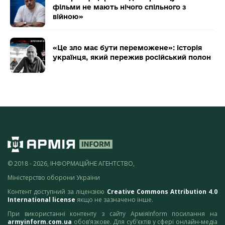
фільми не мають нічого спільного з
війною»
«Це зло має бути переможене»: історія
українця, який пережив російський полон
© 2018 - 2026, ІНФОРМАЦІЙНЕ АГЕНТСТВО,
Міністерство оборони України
Контент доступний за ліцензією
Creative Commons Attribution 4.0
International license
якщо не зазначено інше.
При використанні контенту з сайту АрміяInform посилання на
armyinform.com.ua
обов’язкове. Для суб’єктів у сфері онлайн-медіа