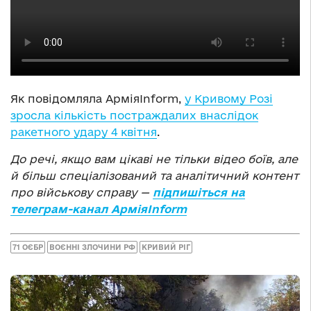
Як повідомляла АрміяInform,
у Кривому Розі
зросла кількість постраждалих внаслідок
ракетного удару 4 квітня
.
До речі, якщо вам цікаві не тільки відео боїв, але
й більш спеціалізований та аналітичний контент
про військову справу —
підпишіться на
телеграм-канал АрміяInform
71 ОЄБР
ВОЄННІ ЗЛОЧИНИ РФ
КРИВИЙ РІГ