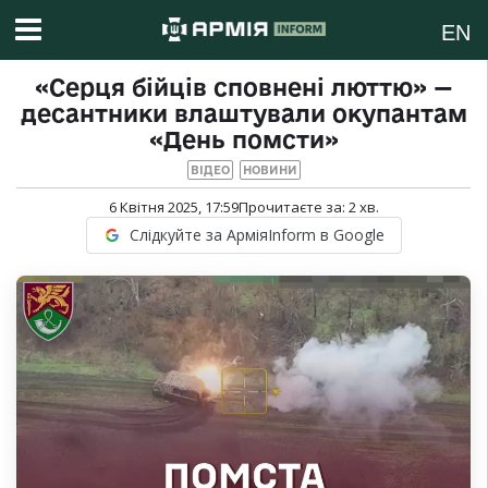
EN
«Серця бійців сповнені люттю» —
десантники влаштували окупантам
«День помсти»
ВІДЕО
НОВИНИ
6 Квітня 2025, 17:59
Прочитаєте за:
2
хв.
Слідкуйте за АрміяInform в Google