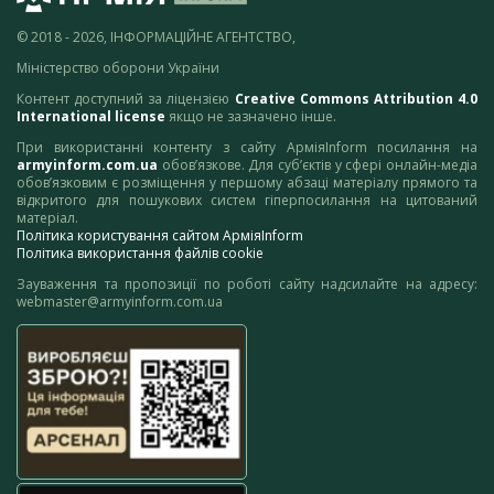
© 2018 - 2026, ІНФОРМАЦІЙНЕ АГЕНТСТВО,
Міністерство оборони України
Контент доступний за ліцензією
Creative Commons Attribution 4.0
International license
якщо не зазначено інше.
При використанні контенту з сайту АрміяInform посилання на
armyinform.com.ua
обов’язкове. Для суб’єктів у сфері онлайн-медіа
обов’язковим є розміщення у першому абзаці матеріалу прямого та
відкритого для пошукових систем гіперпосилання на цитований
матеріал.
Політика користування сайтом АрміяInform
Політика використання файлів cookie
Зауваження та пропозиції по роботі сайту надсилайте на адресу:
webmaster@armyinform.com.ua