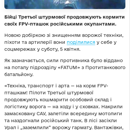
Бійці Третьої штурмової продовжують кормити
своїх FPV-пташок російськими окупантами.
Новою добіркою зі знищенням ворожої техніки,
піхоти та артилерії вони
поділилися
у себе у
соцмережах у суботу, 5 квітня.
Як зазначається, сили противника було віддано
на поталу підрозділу «FATUM» з Протитанкового
батальйону.
«Техніка, транспорт і арта — на корм FPV-
пташкам! Пілоти Третьої штурмової
продовжують кошмарити особовий склад і
логістику ворога — на ходу і у сховках. Накрили
замасковану САУ, залетіли всередину мотолиги
та наздогнали російський танк. В лісі засікли
Урал і „заземлили“ ворожу гармату. Вантажівки,