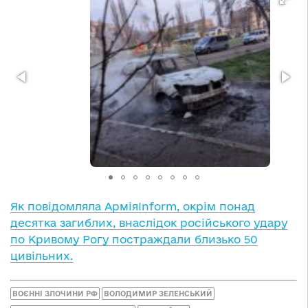
Як повідомляла АрміяInform, окрім понад
десятка загиблих, внаслідок російського удару
по Кривому Рогу постраждали близько 50
цивільних.
ВОЄННІ ЗЛОЧИНИ РФ
ВОЛОДИМИР ЗЕЛЕНСЬКИЙ