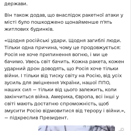
держави.
Він також додав, що внаслідок ракетної атаки у
місті було пошкоджено щонайменше п’ять
житлових будинків.
«Щодня російські удари. Щодня загиблі люди.
Тільки одна причина, чому це продовжується:
Росія не хоче припинення вогню, і ми це
бачимо. Увесь світ бачить. Кожна ракета, кожен
ударний дрон доводять, що Росія хоче тільки
війни. І тільки від тиску світу на Росію, від усіх
зусиль для зміцнення України, нашої ППО,
наших сил — тільки від цього залежить, коли
закінчиться війна. Америка, Європа, всі інші у
світі мають достатню спроможність, щоб
змусити Росію відмовитися від терору і війни.»,
— підкреслив Президент.