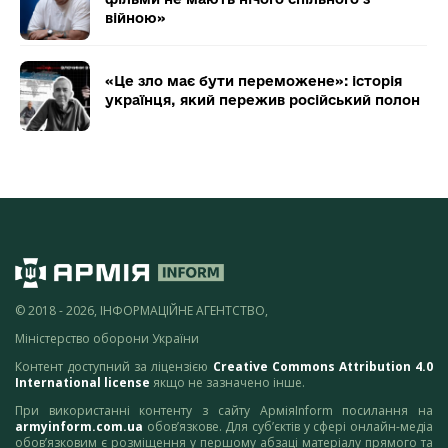
війною»
«Це зло має бути переможене»: історія
українця, який пережив російський полон
© 2018 - 2026, ІНФОРМАЦІЙНЕ АГЕНТСТВО,
Міністерство оборони України
Контент доступний за ліцензією
Creative Commons Attribution 4.0
International license
якщо не зазначено інше.
При використанні контенту з сайту АрміяInform посилання на
armyinform.com.ua
обов’язкове. Для суб’єктів у сфері онлайн-медіа
обов’язковим є розміщення у першому абзаці матеріалу прямого та