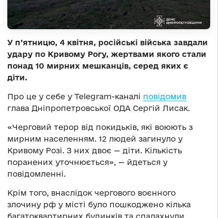
У п’ятницю, 4 квітня, російські війська завдали
удару по Кривому Рогу, жертвами якого стали
понад 10 мирних мешканців, серед яких є
діти.
Про це у себе у Telegram-каналі
повідомив
глава Дніпропетровської ОДА Сергій Лисак.
«Черговий терор від покидьків, які воюють з
мирним населенням. 12 людей загинуло у
Кривому Розі. З них двоє — діти. Кількість
поранених уточнюється», — йдеться у
повідомленні.
Крім того, внаслідок чергового воєнного
злочину рф у місті було пошкоджено кілька
багатоквартирних будинків та спалахнули