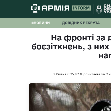
#НОВИНИ
ДОВІДНИК РЕКРУТА
На фронті за 
боєзіткнень, з ни
на
3 Квітня 2025, 8:11
Прочитаєте за:
2
х