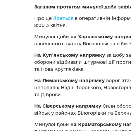
Загалом протягом минулої доби зафік
Про це
йдеться
в оперативній інформ
8:00 3 квітня.
Минулої доби
на Харківському напр
населеного пункту Вовчанськ та в бік 
На Куп’янському напрямку
за добу з
оборони відбивали штурмові дії прот
та Нова Кругляківка.
На Лиманському напрямку
ворог ата
неподалік Надії, Торського, Новоєгорі
та Діброви.
На Сіверському напрямку
Сили оборо
військ у районах Білогорівки та Верхн
Минулої доби
на Краматорському на