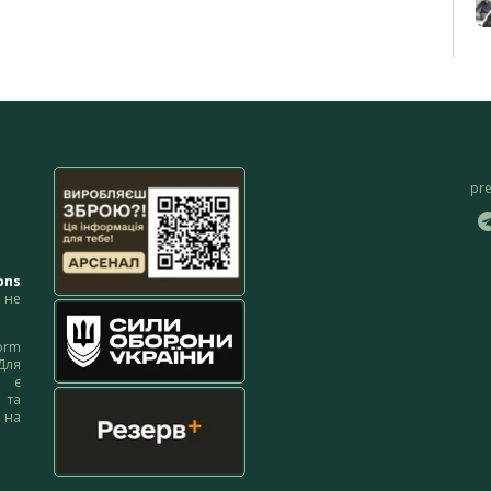
pr
ons
не
orm
Для
м є
 та
 на