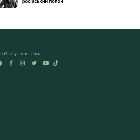
російський полон
ess@armyinform.com.ua