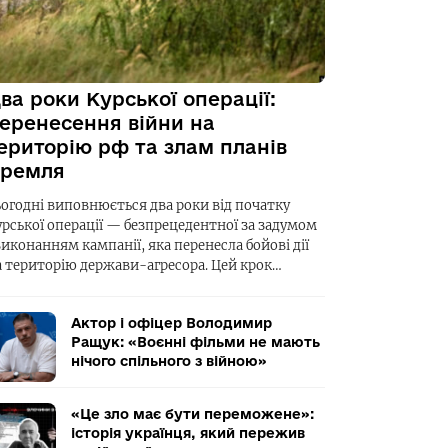
ва роки Курської операції:
еренесення війни на
ериторію рф та злам планів
ремля
ьогодні виповнюється два роки від початку
урської операції — безпрецедентної за задумом
виконанням кампанії, яка перенесла бойові дії
а територію держави-агресора. Цей крок…
Актор і офіцер Володимир
Ращук: «Воєнні фільми не мають
нічого спільного з війною»
«Це зло має бути переможене»:
історія українця, який пережив