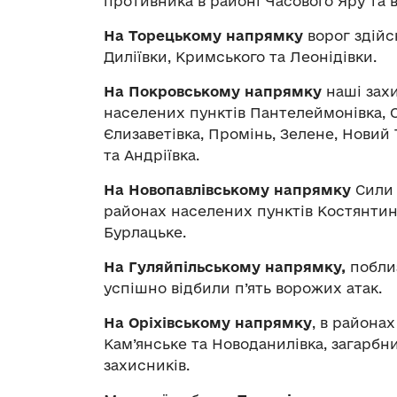
противника в районі Часового Яру та 
На Торецькому напрямку
ворог здійс
Диліївки, Кримського та Леонідівки.
На Покровському напрямку
наші захи
населених пунктів Пантелеймонівка, С
Єлизаветівка, Промінь, Зелене, Новий 
та Андріївка.
На Новопавлівському напрямку
Сили 
районах населених пунктів Костянтино
Бурлацьке.
На Гуляйпільському напрямку,
поблиз
успішно відбили п’ять ворожих атак.
На Оріхівському напрямку
, в района
Кам’янське та Новоданилівка, загарбн
захисників.