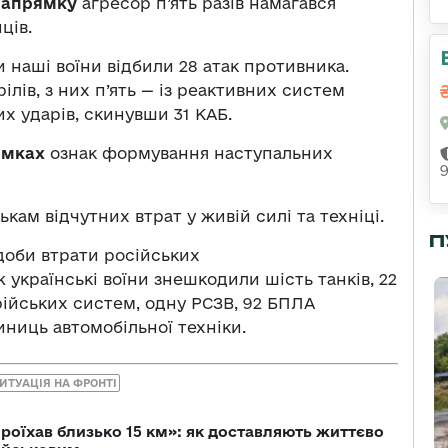
напрямку
агресор п’ять разів намагався
ців.
 наші воїни відбили 28 атак противника.
ілів, з них п’ять — із реактивних систем
их ударів, скинувши 31 КАБ.
ямках
ознак формування наступальних
кам відчутних втрат у живій силі та техніці.
П
доби втрати російських
ж українські воїни знешкодили шість танків, 22
рійських систем, одну РСЗВ, 92 БПЛА
иниць автомобільної техніки.
ИТУАЦІЯ НА ФРОНТІ
проїхав близько 15 км»: як доставляють життєво