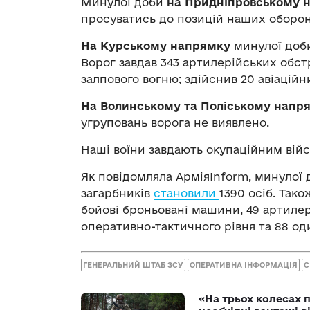
Минулої доби
на Придніпровському 
просуватись до позицій наших оборон
На Курському напрямку
минулої доби
Ворог завдав 343 артилерійських обстр
залпового вогню; здійснив 20 авіаційн
На Волинському та Поліському напр
угруповань ворога не виявлено.
Наші воїни завдають окупаційним війсь
Як повідомляла АрміяInform, минулої 
загарбників
становили
1390 осіб. Тако
бойові броньовані машини, 49 артиле
оперативно-тактичного рівня та 88 од
ГЕНЕРАЛЬНИЙ ШТАБ ЗСУ
ОПЕРАТИВНА ІНФОРМАЦІЯ
С
«На трьох колесах 