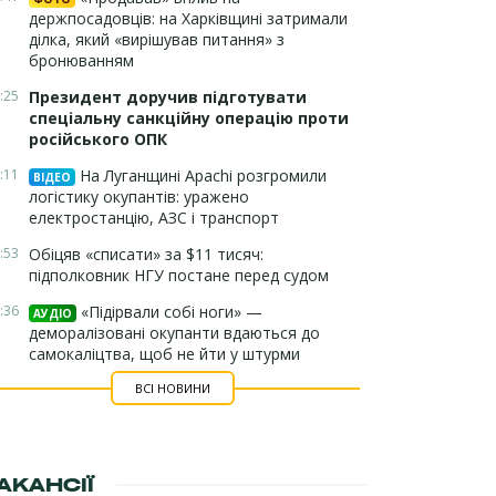
держпосадовців: на Харківщині затримали
ділка, який «вирішував питання» з
бронюванням
:25
Президент доручив підготувати
спеціальну санкційну операцію проти
російського ОПК
:11
На Луганщині Apachi розгромили
ВІДЕО
логістику окупантів: уражено
електростанцію, АЗС і транспорт
:53
Обіцяв «списати» за $11 тисяч:
підполковник НГУ постане перед судом
:36
«Підірвали собі ноги» —
АУДІО
деморалізовані окупанти вдаються до
самокаліцтва, щоб не йти у штурми
ВСІ НОВИНИ
АКАНСІЇ