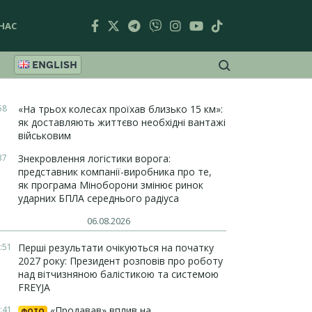
НАС
ENGLISH
58
«На трьох колесах проїхав близько 15 км»:
як доставляють життєво необхідні вантажі
військовим
37
Знекровлення логістики ворога:
представник компанії-виробника про те,
як програма Міноборони змінює ринок
ударних БПЛА середнього радіуса
06.08.2026
:51
Перші результати очікуються на початку
2027 року: Президент розповів про роботу
над вітчизняною балістикою та системою
FREYJA
:41
«Продавав» вплив на
ФОТО