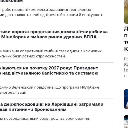
військовим
ні роботизовані комплекси здавалися технологією
ми доставляють необхідні речі військовим й евакуюють
Д
тики ворога: представник компанії-виробника
п
а Міноборони змінює ринок ударних БПЛА
т
К
ивника на оперативній глибині стає одним із ключових
нських безпілотних спроможностей.
С
К
чікуються на початку 2027 року: Президент
і 
у над вітчизняною балістикою та системою
н
димир Зеленський повідомив, що програма FREYJA вже
ної реалізації.
а держпосадовців: на Харківщині затримали
ував питання» з бронюванням
и посередника, який брав гроші за бронювання.