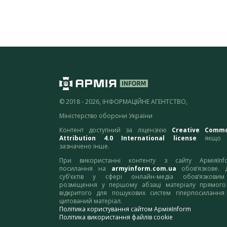
© 2018 - 2026, ІНФОРМАЦІЙНЕ АГЕНТСТВО,
Міністерство оборони України
Контент доступний за ліцензією
Creative Comm
Attribution 4.0 International license
якщо 
зазначено інше.
При використанні контенту з сайту АрміяInf
посилання на
armyinform.com.ua
обов’язкове. 
суб’єктів у сфері онлайн-медіа обов’язкови
розміщення у першому абзаці матеріалу прямого
відкритого для пошукових систем гіперпосилання
цитований матеріал.
Політика користування сайтом АрміяInform
Політика використання файлів cookie