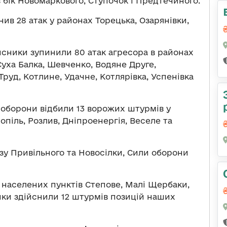
в бік Новомаркового, Ступочок і Предтечиного.
нив 28 атак у районах Торецька, Озарянівки,
сники зупинили 80 атак агресора в районах
уха Балка, Шевченко, Водяне Друге,
Труд, Котлине, Удачне, Котлярівка, Успенівка
оборони відбили 13 ворожих штурмів у
піль, Розлив, Дніпроенергія, Веселе та
у Привільного та Новосілки, Сили оборони
х населених пунктів Степове, Малі Щербаки,
ики здійснили 12 штурмів позицій наших