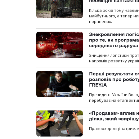
необхідні вантажі 
Кілька років тому назем
майбутнього, а тепер ни
поранених.
Знекровлення логіс
про те, як програм
середнього радіуса
Знищення логістики прот
напрямів розвитку украї
Перші результати о
розповів про робот
FREYJA
Президент України Воло
перебуває на етапі актив
«Продавав» вплив н
ділка, який «виріш
Правоохоронці затримал