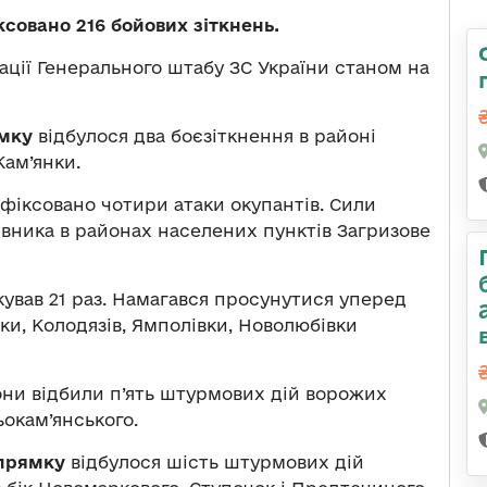
совано 216 бойових зіткнень.
ації Генерального штабу ЗС України станом на
ямку
відбулося два боєзіткнення в районі
Кам’янки.
афіксовано чотири атаки окупантів. Сили
ивника в районах населених пунктів Загризове
кував 21 раз. Намагався просунутися уперед
вки, Колодязів, Ямполівки, Новолюбівки
ни відбили п’ять штурмових дій ворожих
ьокам’янського.
прямку
відбулося шість штурмових дій