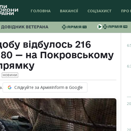
ГОЛОВНА
ВАКАНСІЇ
СОЦЗАХИСТ
ПРО 
ДОВІДНИК ВЕТЕРАНА
добу відбулось 216
6:
х 80 — на Покровському
прямку
6:
НОВИНИ
Слідкуйте за АрміяInform в Google
в.
20
20